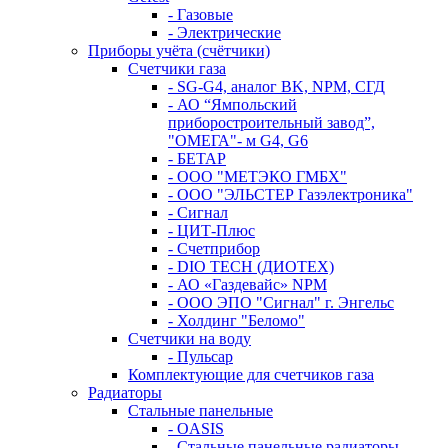
- Газовые
- Электрические
Приборы учёта (счётчики)
Счетчики газа
- SG-G4, аналог BK, NPM, СГД
- АО “Ямпольский
приборостроительный завод”,
"ОМЕГА"- м G4, G6
- БЕТАР
- ООО "МЕТЭКО ГМБХ"
- ООО "ЭЛЬСТЕР Газэлектроника"
- Сигнал
- ЦИТ-Плюс
- Счетприбор
- DIO TECH (ДИОТЕХ)
- АО «Газдевайс» NPM
- ООО ЭПО "Сигнал" г. Энгельс
- Холдинг "Беломо"
Счетчики на воду
- Пульсар
Комплектующие для счетчиков газа
Радиаторы
Стальные панельные
- OASIS
- Стальные панельные радиаторы