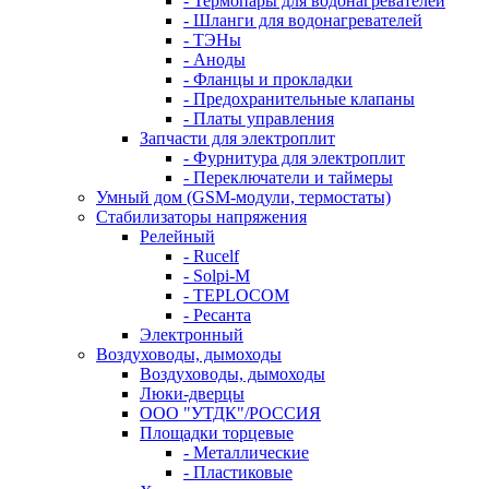
- Термопары для водонагревателей
- Шланги для водонагревателей
- ТЭНы
- Аноды
- Фланцы и прокладки
- Предохранительные клапаны
- Платы управления
Запчасти для электроплит
- Фурнитура для электроплит
- Переключатели и таймеры
Умный дом (GSM-модули, термостаты)
Cтабилизаторы напряжения
Релейный
- Rucelf
- Solpi-M
- TEPLOCOM
- Ресанта
Электронный
Воздуховоды, дымоходы
Воздуховоды, дымоходы
Люки-дверцы
ООО "УТДК"/РОССИЯ
Площадки торцевые
- Металлические
- Пластиковые