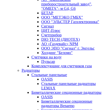
приборостроительный завод”,
"ОМЕГА"- м G4, G6
БЕТАР
ООО "МЕТЭКО ГМБХ"
ООО "ЭЛЬСТЕР Газэлектроника"
Сигнал
ЦИТ-Плюс
Счетприбор
DIO TECH (ДИОТЕХ)
АО «Газдевайс» NPM
ООО ЭПО "Сигнал" г. Энгельс
Холдинг "Беломо"
Счетчики на воду
Пульсар
Комплектующие для счетчиков газа
Радиаторы
Стальные панельные
OASIS
Стальные панельные радиаторы
LEMAX
Биметаллические секционные радиаторы
OASIS
Биметаллические секционные
радиаторы Benarmo