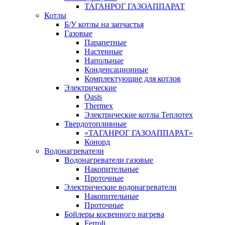
ТАГАНРОГ ГАЗОАППАРАТ
Котлы
Б/У котлы на запчастья
Газовые
Парапетные
Настенные
Напольные
Конденсационные
Комплектующие для котлов
Электрические
Oasis
Thermex
Электрические котлы Теплотех
Твердотопливные
«ТАГАНРОГ ГАЗОАППАРАТ»
Конорд
Водонагреватели
Водонагреватели газовые
Накопительные
Проточные
Электрические водонагреватели
Накопительные
Проточные
Бойлеры косвенного нагрева
Ferroli