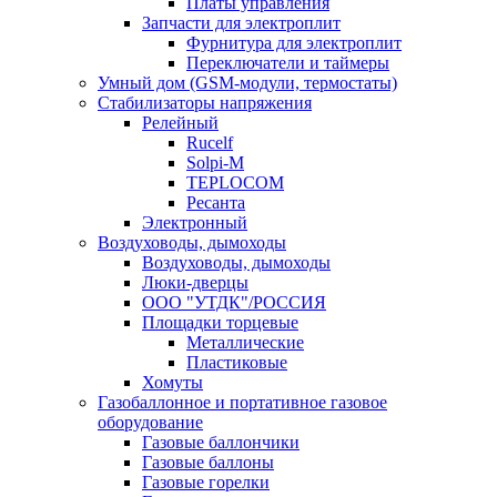
Платы управления
Запчасти для электроплит
Фурнитура для электроплит
Переключатели и таймеры
Умный дом (GSM-модули, термостаты)
Cтабилизаторы напряжения
Релейный
Rucelf
Solpi-M
TEPLOCOM
Ресанта
Электронный
Воздуховоды, дымоходы
Воздуховоды, дымоходы
Люки-дверцы
ООО "УТДК"/РОССИЯ
Площадки торцевые
Металлические
Пластиковые
Хомуты
Газобаллонное и портативное газовое
оборудование
Газовые баллончики
Газовые баллоны
Газовые горелки