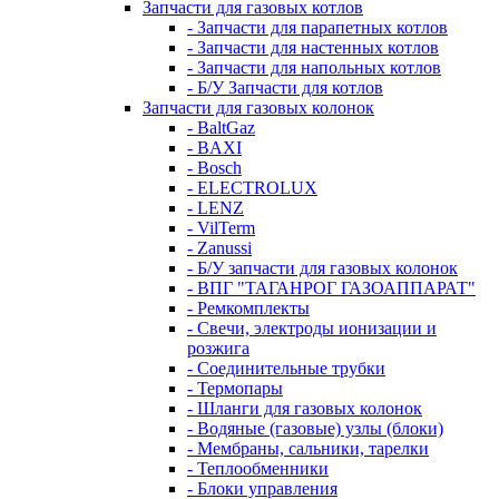
Запчасти для газовых котлов
- Запчасти для парапетных котлов
- Запчасти для настенных котлов
- Запчасти для напольных котлов
- Б/У Запчасти для котлов
Запчасти для газовых колонок
- BaltGaz
- BAXI
- Bosch
- ELECTROLUX
- LENZ
- VilTerm
- Zanussi
- Б/У запчасти для газовых колонок
- ВПГ "ТАГАНРОГ ГАЗОАППАРАТ"
- Ремкомплекты
- Свечи, электроды ионизации и
розжига
- Соединительные трубки
- Термопары
- Шланги для газовых колонок
- Водяные (газовые) узлы (блоки)
- Мембраны, сальники, тарелки
- Теплообменники
- Блоки управления