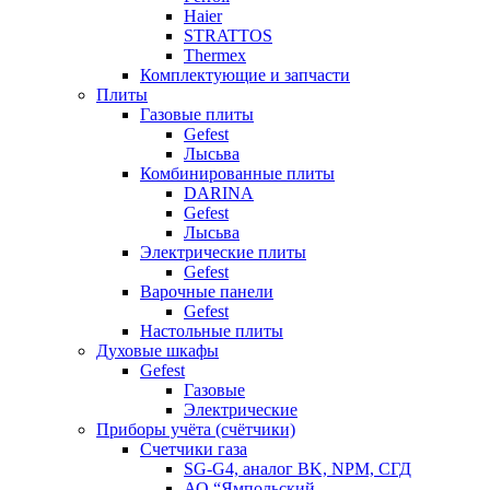
Haier
STRATTOS
Thermex
Комплектующие и запчасти
Плиты
Газовые плиты
Gefest
Лысьва
Комбинированные плиты
DARINA
Gefest
Лысьва
Электрические плиты
Gefest
Варочные панели
Gefest
Настольные плиты
Духовые шкафы
Gefest
Газовые
Электрические
Приборы учёта (счётчики)
Счетчики газа
SG-G4, аналог BK, NPM, СГД
АО “Ямпольский