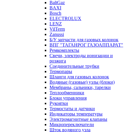
BaltGaz
BAXI
Bosch
ELECTROLUX
LENZ
VilTerm
Zanussi
Б/У запчасти для газовых колонок
ВПГ "ТАГАНРОГ ГАЗОАППАРАТ"
Ремкомплекты
Свечи, электроды ионизации и
розжига
Соединительные трубки
Термопары
Шланги для газовых колонок
Водяные (газовые) узлы (блоки)
Мембраны, сальники, тарелки
Теплообменники
Блоки управления
Рукоятки
Термостаты и датчики
Индикаторы температуры
Электромагнитные клапаны
Микропереключатели
Шток водяного узла