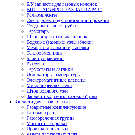
Б/У запчасти для газовых колонок
ВПГ "ТАГАНРОГ ГАЗОАППАРАТ"
Ремкомплекты
Свечи, электроды ионизации и розжига
Соединительные трубки
Термопары
Шланги для газовых колонок
Водяные (газовые) узлы (блоки)
Мембраны, сальники, тарелки
Теплообменники
Блоки управления
Рукоятки
Термостаты и датчики
Индикаторы температуры
Электромагнитные клапаны
Микропереключатели
Шток водяного узла
Запчасти водяного (газового) узла
Запчасти для газовых плит
Габаритные комплектующие
Газовые краны
Газогорелочная группа
Магнитные пробки
Прокладки и кольца
Разное для газовых плит