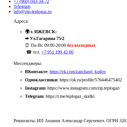
+7 (960) 043-34-72
Telegram
info@zip-teplogaz.ru
Адреса:
🌍 г. ИЖЕВСК:
➡ Ул.Гагарина 75/2
⏰ Пн-Вс
09:00-20:00
без выходных
☎ тел.
+7 951 199 43 80
Мессенджеры:
ВКонтакте
:
https://vk.com/zapchasti_kotlov
Одноклассники:
https://ok.ru/profile/576446475402
Instagram:
https://www.instagram.com/zip.teplogaz/
Telegram:
https://t.me/teplogaz_skidki
Реквизиты: ИП Ананин Александр Сергеевич, ОГРН 320