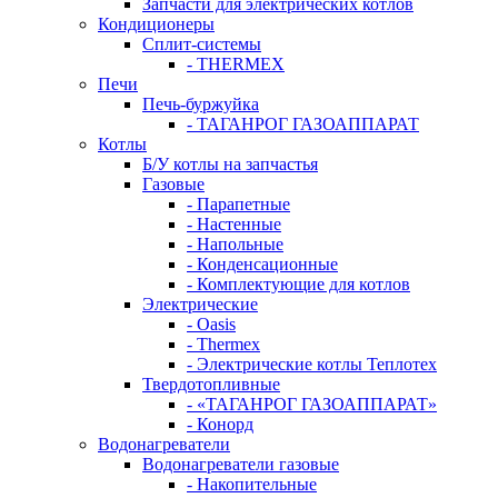
Запчасти для электрических котлов
Кондиционеры
Сплит-системы
- THERMEX
Печи
Печь-буржуйка
- ТАГАНРОГ ГАЗОАППАРАТ
Котлы
Б/У котлы на запчастья
Газовые
- Парапетные
- Настенные
- Напольные
- Конденсационные
- Комплектующие для котлов
Электрические
- Oasis
- Thermex
- Электрические котлы Теплотех
Твердотопливные
- «ТАГАНРОГ ГАЗОАППАРАТ»
- Конорд
Водонагреватели
Водонагреватели газовые
- Накопительные