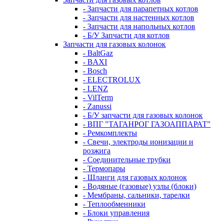
- Запчасти для парапетных котлов
- Запчасти для настенных котлов
- Запчасти для напольных котлов
- Б/У Запчасти для котлов
Запчасти для газовых колонок
- BaltGaz
- BAXI
- Bosch
- ELECTROLUX
- LENZ
- VilTerm
- Zanussi
- Б/У запчасти для газовых колонок
- ВПГ "ТАГАНРОГ ГАЗОАППАРАТ"
- Ремкомплекты
- Свечи, электроды ионизации и
розжига
- Соединительные трубки
- Термопары
- Шланги для газовых колонок
- Водяные (газовые) узлы (блоки)
- Мембраны, сальники, тарелки
- Теплообменники
- Блоки управления