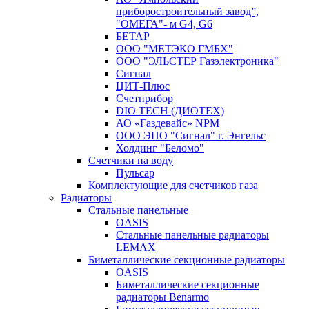
приборостроительный завод”,
"ОМЕГА"- м G4, G6
БЕТАР
ООО "МЕТЭКО ГМБХ"
ООО "ЭЛЬСТЕР Газэлектроника"
Сигнал
ЦИТ-Плюс
Счетприбор
DIO TECH (ДИОТЕХ)
АО «Газдевайс» NPM
ООО ЭПО "Сигнал" г. Энгельс
Холдинг "Беломо"
Счетчики на воду
Пульсар
Комплектующие для счетчиков газа
Радиаторы
Стальные панельные
OASIS
Стальные панельные радиаторы
LEMAX
Биметаллические секционные радиаторы
OASIS
Биметаллические секционные
радиаторы Benarmo