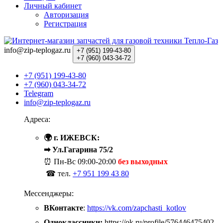
Личный кабинет
Авторизация
Регистрация
info@zip-teplogaz.ru
+7 (951)
199-43-80
+7 (960)
043-34-72
+7 (951) 199-43-80
+7 (960) 043-34-72
Telegram
info@zip-teplogaz.ru
Адреса:
🌍 г. ИЖЕВСК:
➡ Ул.Гагарина 75/2
⏰ Пн-Вс
09:00-20:00
без выходных
☎ тел.
+7 951 199 43 80
Мессенджеры:
ВКонтакте
:
https://vk.com/zapchasti_kotlov
Одноклассники:
https://ok.ru/profile/576446475402