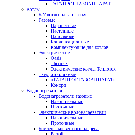
ТАГАНРОГ ГАЗОАППАРАТ
Котлы
Б/У котлы на запчастья
Газовые
Парапетные
Настенные
Напольные
Конденсационные
Комплектующие для котлов
Электрические
Oasis
Thermex
Электрические котлы Теплотех
Твердотопливные
«ТАГАНРОГ ГАЗОАППАРАТ»
Конорд
Водонагреватели
Водонагреватели газовые
Накопительные
Проточные
Электрические водонагреватели
Накопительные
Проточные
Бойлеры косвенного нагрева
Ferroli