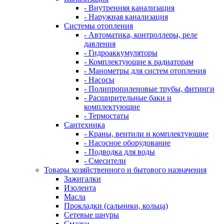
- Внутренняя канализация
- Наружная канализация
Системы отопления
- Автоматика, контроллеры, реле
давления
- Гидроаккумуляторы
- Комплектующие к радиаторам
- Манометры для систем отопления
- Насосы
- Полипропиленовые трубы, фитинги
- Расширительные баки и
комплектующие
- Термостаты
Сантехника
- Краны, вентили и комплектующие
- Насосное оборудование
- Подводка для воды
- Смесители
Товары хозяйственного и бытового назначения
Зажигалки
Изолента
Масла
Прокладки (сальники, кольца)
Сетевые шнуры
Смазки