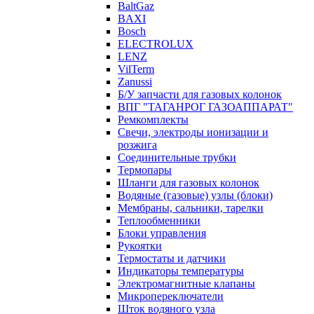
BaltGaz
BAXI
Bosch
ELECTROLUX
LENZ
VilTerm
Zanussi
Б/У запчасти для газовых колонок
ВПГ "ТАГАНРОГ ГАЗОАППАРАТ"
Ремкомплекты
Свечи, электроды ионизации и
розжига
Соединительные трубки
Термопары
Шланги для газовых колонок
Водяные (газовые) узлы (блоки)
Мембраны, сальники, тарелки
Теплообменники
Блоки управления
Рукоятки
Термостаты и датчики
Индикаторы температуры
Электромагнитные клапаны
Микропереключатели
Шток водяного узла