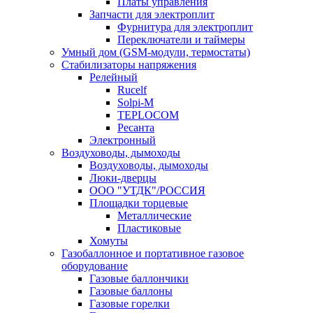
Платы управления
Запчасти для электроплит
Фурнитура для электроплит
Переключатели и таймеры
Умный дом (GSM-модули, термостаты)
Cтабилизаторы напряжения
Релейный
Rucelf
Solpi-M
TEPLOCOM
Ресанта
Электронный
Воздуховоды, дымоходы
Воздуховоды, дымоходы
Люки-дверцы
ООО "УТДК"/РОССИЯ
Площадки торцевые
Металлические
Пластиковые
Хомуты
Газобаллонное и портативное газовое
оборудование
Газовые баллончики
Газовые баллоны
Газовые горелки