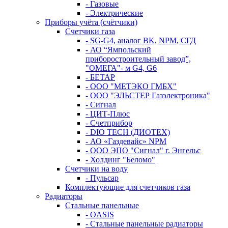
- Газовые
- Электрические
Приборы учёта (счётчики)
Счетчики газа
- SG-G4, аналог BK, NPM, СГД
- АО “Ямпольский
приборостроительный завод”,
"ОМЕГА"- м G4, G6
- БЕТАР
- ООО "МЕТЭКО ГМБХ"
- ООО "ЭЛЬСТЕР Газэлектроника"
- Сигнал
- ЦИТ-Плюс
- Счетприбор
- DIO TECH (ДИОТЕХ)
- АО «Газдевайс» NPM
- ООО ЭПО "Сигнал" г. Энгельс
- Холдинг "Беломо"
Счетчики на воду
- Пульсар
Комплектующие для счетчиков газа
Радиаторы
Стальные панельные
- OASIS
- Стальные панельные радиаторы