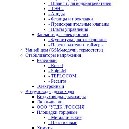
- Шланги для водонагревателей
- ТЭНы
- Аноды
- Фланцы и прокладки
- Предохранительные клапаны
- Платы управления
Запчасти для электроплит
- Фурнитура для электроплит
- Переключатели и таймеры
Умный дом (GSM-модули, термостаты)
Cтабилизаторы напряжения
Релейный
- Rucelf
- Solpi-M
- TEPLOCOM
- Ресанта
Электронный
Воздуховоды, дымоходы
Воздуховоды, дымоходы
Люки-дверцы
ООО "УТДК"/РОССИЯ
Площадки торцевые
- Металлические
- Пластиковые
Хомуты