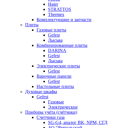
Haier
STRATTOS
Thermex
Комплектующие и запчасти
Плиты
Газовые плиты
Gefest
Лысьва
Комбинированные плиты
DARINA
Gefest
Лысьва
Электрические плиты
Gefest
Варочные панели
Gefest
Настольные плиты
Духовые шкафы
Gefest
Газовые
Электрические
Приборы учёта (счётчики)
Счетчики газа
SG-G4, аналог BK, NPM, СГД
АО “Ямпольский