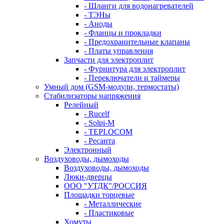
- Шланги для водонагревателей
- ТЭНы
- Аноды
- Фланцы и прокладки
- Предохранительные клапаны
- Платы управления
Запчасти для электроплит
- Фурнитура для электроплит
- Переключатели и таймеры
Умный дом (GSM-модули, термостаты)
Cтабилизаторы напряжения
Релейный
- Rucelf
- Solpi-M
- TEPLOCOM
- Ресанта
Электронный
Воздуховоды, дымоходы
Воздуховоды, дымоходы
Люки-дверцы
ООО "УТДК"/РОССИЯ
Площадки торцевые
- Металлические
- Пластиковые
Хомуты