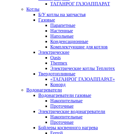
ТАГАНРОГ ГАЗОАППАРАТ
Котлы
Б/У котлы на запчастья
Газовые
Парапетные
Настенные
Напольные
Конденсационные
Комплектующие для котлов
Электрические
Oasis
Thermex
Электрические котлы Теплотех
Твердотопливные
«ТАГАНРОГ ГАЗОАППАРАТ»
Конорд
Водонагреватели
Водонагреватели газовые
Накопительные
Проточные
Электрические водонагреватели
Накопительные
Проточные
Бойлеры косвенного нагрева
Ferroli