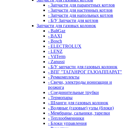
- Запчасти для парапетных котлов
- Запчасти для настенных котлов
- Запчасти для напольных котлов
- Б/У Запчасти для котлов
Запчасти для газовых колонок
- BaltGaz
- BAXI
- Bosch
- ELECTROLUX
- LENZ
- VilTerm
- Zanussi
- Б/У запчасти для газовых колонок
- ВПГ "ТАГАНРОГ ГАЗОАППАРАТ"
- Ремкомплекты
- Свечи, электроды ионизации и
розжига
- Соединительные трубки
- Термопары
- Шланги для газовых колонок
- Водяные (газовые) узлы (блоки)
- Мембраны, сальники, тарелки
- Теплообменники
- Блоки управления