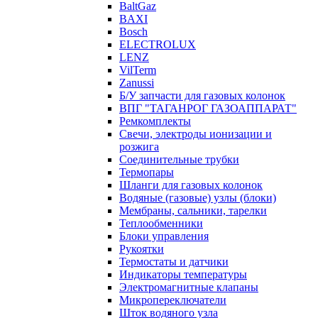
BaltGaz
BAXI
Bosch
ELECTROLUX
LENZ
VilTerm
Zanussi
Б/У запчасти для газовых колонок
ВПГ "ТАГАНРОГ ГАЗОАППАРАТ"
Ремкомплекты
Свечи, электроды ионизации и
розжига
Соединительные трубки
Термопары
Шланги для газовых колонок
Водяные (газовые) узлы (блоки)
Мембраны, сальники, тарелки
Теплообменники
Блоки управления
Рукоятки
Термостаты и датчики
Индикаторы температуры
Электромагнитные клапаны
Микропереключатели
Шток водяного узла