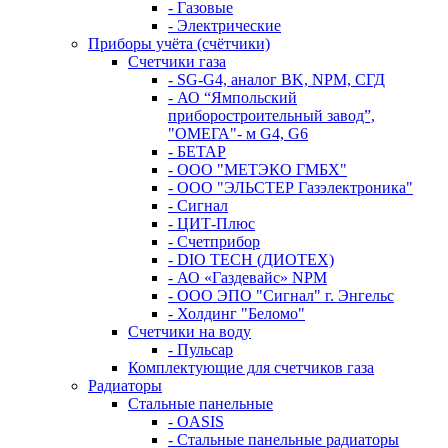
- Газовые
- Электрические
Приборы учёта (счётчики)
Счетчики газа
- SG-G4, аналог BK, NPM, СГД
- АО “Ямпольский
приборостроительный завод”,
"ОМЕГА"- м G4, G6
- БЕТАР
- ООО "МЕТЭКО ГМБХ"
- ООО "ЭЛЬСТЕР Газэлектроника"
- Сигнал
- ЦИТ-Плюс
- Счетприбор
- DIO TECH (ДИОТЕХ)
- АО «Газдевайс» NPM
- ООО ЭПО "Сигнал" г. Энгельс
- Холдинг "Беломо"
Счетчики на воду
- Пульсар
Комплектующие для счетчиков газа
Радиаторы
Стальные панельные
- OASIS
- Стальные панельные радиаторы