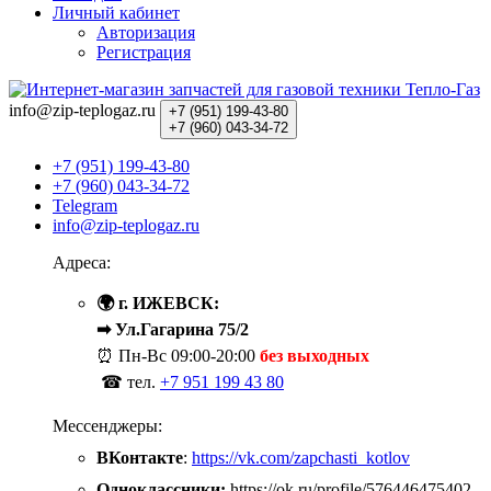
Личный кабинет
Авторизация
Регистрация
info@zip-teplogaz.ru
+7 (951)
199-43-80
+7 (960)
043-34-72
+7 (951) 199-43-80
+7 (960) 043-34-72
Telegram
info@zip-teplogaz.ru
Адреса:
🌍 г. ИЖЕВСК:
➡ Ул.Гагарина 75/2
⏰ Пн-Вс
09:00-20:00
без выходных
☎ тел.
+7 951 199 43 80
Мессенджеры:
ВКонтакте
:
https://vk.com/zapchasti_kotlov
Одноклассники:
https://ok.ru/profile/576446475402