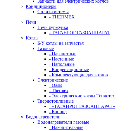
Запчасти для электрических котлов
Кондиционеры
Сплит-системы
- THERMEX
Печи
Печь-буржуйка
- ТАГАНРОГ ГАЗОАППАРАТ
Котлы
Б/У котлы на запчастья
Газовые
- Парапетные
- Настенные
- Напольные
- Конденсационные
- Комплектующие для котлов
Электрические
- Oasis
- Thermex
- Электрические котлы Теплотех
Твердотопливные
- «ТАГАНРОГ ГАЗОАППАРАТ»
- Конорд
Водонагреватели
Водонагреватели газовые
- Накопительные