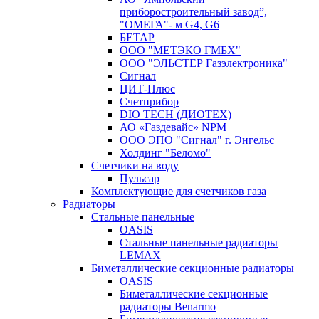
приборостроительный завод”,
"ОМЕГА"- м G4, G6
БЕТАР
ООО "МЕТЭКО ГМБХ"
ООО "ЭЛЬСТЕР Газэлектроника"
Сигнал
ЦИТ-Плюс
Счетприбор
DIO TECH (ДИОТЕХ)
АО «Газдевайс» NPM
ООО ЭПО "Сигнал" г. Энгельс
Холдинг "Беломо"
Счетчики на воду
Пульсар
Комплектующие для счетчиков газа
Радиаторы
Стальные панельные
OASIS
Стальные панельные радиаторы
LEMAX
Биметаллические секционные радиаторы
OASIS
Биметаллические секционные
радиаторы Benarmo