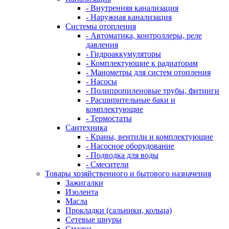
- Внутренняя канализация
- Наружная канализация
Системы отопления
- Автоматика, контроллеры, реле
давления
- Гидроаккумуляторы
- Комплектующие к радиаторам
- Манометры для систем отопления
- Насосы
- Полипропиленовые трубы, фитинги
- Расширительные баки и
комплектующие
- Термостаты
Сантехника
- Краны, вентили и комплектующие
- Насосное оборудование
- Подводка для воды
- Смесители
Товары хозяйственного и бытового назначения
Зажигалки
Изолента
Масла
Прокладки (сальники, кольца)
Сетевые шнуры
Смазки