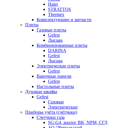
Haier
STRATTOS
Thermex
Комплектующие и запчасти
Плиты
Газовые плиты
Gefest
Лысьва
Комбинированные плиты
DARINA
Gefest
Лысьва
Электрические плиты
Gefest
Варочные панели
Gefest
Настольные плиты
Духовые шкафы
Gefest
Газовые
Электрические
Приборы учёта (счётчики)
Счетчики газа
SG-G4, аналог BK, NPM, СГД
АО “Ямпольский