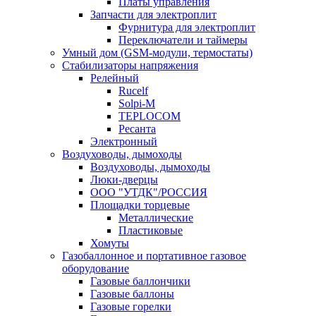
Платы управления
Запчасти для электроплит
Фурнитура для электроплит
Переключатели и таймеры
Умный дом (GSM-модули, термостаты)
Cтабилизаторы напряжения
Релейный
Rucelf
Solpi-M
TEPLOCOM
Ресанта
Электронный
Воздуховоды, дымоходы
Воздуховоды, дымоходы
Люки-дверцы
ООО "УТДК"/РОССИЯ
Площадки торцевые
Металлические
Пластиковые
Хомуты
Газобаллонное и портативное газовое
оборудование
Газовые баллончики
Газовые баллоны
Газовые горелки