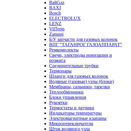
BaltGaz
BAXI
Bosch
ELECTROLUX
LENZ
VilTerm
Zanussi
Б/У запчасти для газовых колонок
ВПГ "ТАГАНРОГ ГАЗОАППАРАТ"
Ремкомплекты
Свечи, электроды ионизации и
розжига
Соединительные трубки
Термопары
Шланги для газовых колонок
Водяные (газовые) узлы (блоки)
Мембраны, сальники, тарелки
Теплообменники
Блоки управления
Рукоятки
Термостаты и датчики
Индикаторы температуры
Электромагнитные клапаны
Микропереключатели
Шток водяного узла