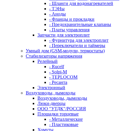
- Шланги для водонагревателей
- ТЭНы
- Аноды
- Фланцы и прокладки
- Предохранительные клапаны
- Платы управления
Запчасти для электроплит
- Фурнитура для электроплит
- Переключатели и таймеры
Умный дом (GSM-модули, термостаты)
Cтабилизаторы напряжения
Релейный
- Rucelf
- Solpi-M
- TEPLOCOM
- Ресанта
Электронный
Воздуховоды, дымоходы
Воздуховоды, дымоходы
Люки-дверцы
ООО "УТДК"/РОССИЯ
Площадки торцевые
- Металлические
- Пластиковые
Хомуты