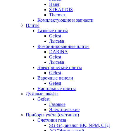
Haier
STRATTOS
Thermex
Комплектующие и запчасти
Плиты
Газовые плиты
Gefest
Лысьва
Комбинированные плиты
DARINA
Gefest
Лысьва
Электрические плиты
Gefest
Варочные панели
Gefest
Настольные плиты
Духовые шкафы
Gefest
Газовые
Электрические
Приборы учёта (счётчики)
Счетчики газа
SG-G4, аналог BK, NPM, СГД
АО “Ямпольский