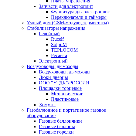
Платы управления
Запчасти для электроплит
Фурнитура для электроплит
Переключатели и таймеры
Умный дом (GSM-модули, термостаты)
Cтабилизаторы напряжения
Релейный
Rucelf
Solpi-M
TEPLOCOM
Ресанта
Электронный
Воздуховоды, дымоходы
Воздуховоды, дымоходы
Люки-дверцы
ООО "УТДК"/РОССИЯ
Площадки торцевые
Металлические
Пластиковые
Хомуты
Газобаллонное и портативное газовое
оборудование
Газовые баллончики
Газовые баллоны
Газовые горелки