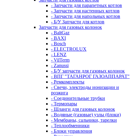
- Запчасти для парапетных котлов
- Запчасти для настенных котлов
- Запчасти для напольных котлов
- Б/У Запчасти для котлов
Запчасти для газовых колонок
- BaltGaz
- BAXI
- Bosch
- ELECTROLUX
- LENZ
- VilTerm
- Zanussi
- Б/У запчасти для газовых колонок
- ВПГ "ТАГАНРОГ ГАЗОАППАРАТ"
- Ремкомплекты
- Свечи, электроды ионизации и
розжига
- Соединительные трубки
- Термопары
- Шланги для газовых колонок
- Водяные (газовые) узлы (блоки)
- Мембраны, сальники, тарелки
- Теплообменники
- Блоки управления