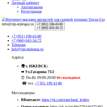
Личный кабинет
Авторизация
Регистрация
info@zip-teplogaz.ru
+7 (951)
199-43-80
+7 (960)
043-34-72
+7 (951) 199-43-80
+7 (960) 043-34-72
Telegram
info@zip-teplogaz.ru
Адреса:
🌍 г. ИЖЕВСК:
➡ Ул.Гагарина 75/2
⏰ Пн-Вс
09:00-20:00
без выходных
☎ тел.
+7 951 199 43 80
Мессенджеры:
ВКонтакте
:
https://vk.com/zapchasti_kotlov
Одноклассники:
https://ok.ru/profile/576446475402