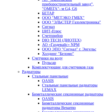
приборостроительный завод”,
"ОМЕГА"- м G4, G6
БЕТАР
ООО "МЕТЭКО ГМБХ"
ООО "ЭЛЬСТЕР Газэлектроника"
Сигнал
ЦИТ-Плюс
Счетприбор
DIO TECH (ДИОТЕХ)
АО «Газдевайс» NPM
ООО ЭПО "Сигнал" г. Энгельс
Холдинг "Беломо"
Счетчики на воду
Пульсар
Комплектующие для счетчиков газа
Радиаторы
Стальные панельные
OASIS
Стальные панельные радиаторы
LEMAX
Биметаллические секционные радиаторы
OASIS
Биметаллические секционные
радиаторы Benarmo