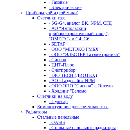
- Газовые
- Электрические
Приборы учёта (счётчики)
Счетчики газа
- SG-G4, аналог BK, NPM, СГД
- АО “Ямпольский
приборостроительный завод”,
"ОМЕГА"- м G4, G6
- БЕТАР
- ООО "МЕТЭКО ГМБХ"
- ООО "ЭЛЬСТЕР Газэлектроника"
- Сигнал
- ЦИТ-Плюс
- Счетприбор
- DIO TECH (ДИОТЕХ)
- АО «Газдевайс» NPM
- ООО ЭПО "Сигнал" г. Энгельс
- Холдинг "Беломо"
Счетчики на воду
- Пульсар
Комплектующие для счетчиков газа
Радиаторы
Стальные панельные
- OASIS
- Стальные панельные радиаторы