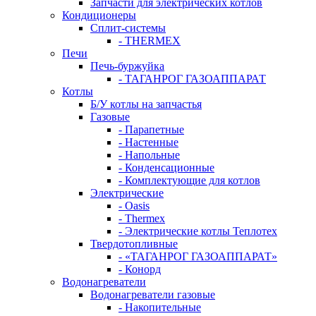
Запчасти для электрических котлов
Кондиционеры
Сплит-системы
- THERMEX
Печи
Печь-буржуйка
- ТАГАНРОГ ГАЗОАППАРАТ
Котлы
Б/У котлы на запчастья
Газовые
- Парапетные
- Настенные
- Напольные
- Конденсационные
- Комплектующие для котлов
Электрические
- Oasis
- Thermex
- Электрические котлы Теплотех
Твердотопливные
- «ТАГАНРОГ ГАЗОАППАРАТ»
- Конорд
Водонагреватели
Водонагреватели газовые
- Накопительные