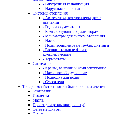
- Внутренняя канализация
- Наружная канализация
Системы отопления
- Автоматика, контроллеры, реле
давления
- Гидроаккумуляторы
- Комплектующие к радиаторам
- Манометры для систем отопления
- Насосы
- Полипропиленовые трубы, фитинги
- Расширительные баки и
комплектующие
- Термостаты
Сантехника
- Краны, вентили и комплектующие
- Насосное оборудование
- Подводка для воды
- Смесители
Товары хозяйственного и бытового назначения
Зажигалки
Изолента
Масла
Прокладки (сальники, кольца)
Сетевые шнуры
Смазки