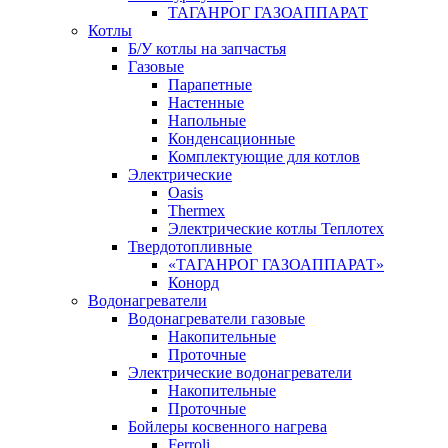
ТАГАНРОГ ГАЗОАППАРАТ
Котлы
Б/У котлы на запчастья
Газовые
Парапетные
Настенные
Напольные
Конденсационные
Комплектующие для котлов
Электрические
Oasis
Thermex
Электрические котлы Теплотех
Твердотопливные
«ТАГАНРОГ ГАЗОАППАРАТ»
Конорд
Водонагреватели
Водонагреватели газовые
Накопительные
Проточные
Электрические водонагреватели
Накопительные
Проточные
Бойлеры косвенного нагрева
Ferroli