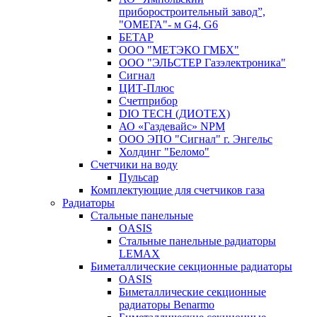
приборостроительный завод”,
"ОМЕГА"- м G4, G6
БЕТАР
ООО "МЕТЭКО ГМБХ"
ООО "ЭЛЬСТЕР Газэлектроника"
Сигнал
ЦИТ-Плюс
Счетприбор
DIO TECH (ДИОТЕХ)
АО «Газдевайс» NPM
ООО ЭПО "Сигнал" г. Энгельс
Холдинг "Беломо"
Счетчики на воду
Пульсар
Комплектующие для счетчиков газа
Радиаторы
Стальные панельные
OASIS
Стальные панельные радиаторы
LEMAX
Биметаллические секционные радиаторы
OASIS
Биметаллические секционные
радиаторы Benarmo