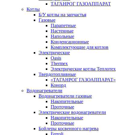
ТАГАНРОГ ГАЗОАППАРАТ
Котлы
Б/У котлы на запчастья
Газовые
Парапетные
Настенные
Напольные
Конденсационные
Комплектующие для котлов
Электрические
Oasis
Thermex
Электрические котлы Теплотех
Твердотопливные
«ТАГАНРОГ ГАЗОАППАРАТ»
Конорд
Водонагреватели
Водонагреватели газовые
Накопительные
Проточные
Электрические водонагреватели
Накопительные
Проточные
Бойлеры косвенного нагрева
Ferroli