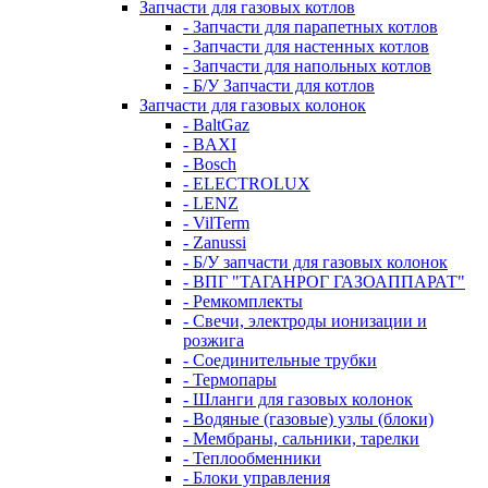
Запчасти для газовых котлов
- Запчасти для парапетных котлов
- Запчасти для настенных котлов
- Запчасти для напольных котлов
- Б/У Запчасти для котлов
Запчасти для газовых колонок
- BaltGaz
- BAXI
- Bosch
- ELECTROLUX
- LENZ
- VilTerm
- Zanussi
- Б/У запчасти для газовых колонок
- ВПГ "ТАГАНРОГ ГАЗОАППАРАТ"
- Ремкомплекты
- Свечи, электроды ионизации и
розжига
- Соединительные трубки
- Термопары
- Шланги для газовых колонок
- Водяные (газовые) узлы (блоки)
- Мембраны, сальники, тарелки
- Теплообменники
- Блоки управления