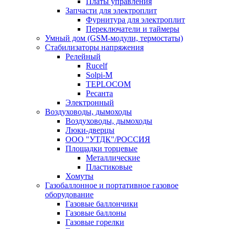
Платы управления
Запчасти для электроплит
Фурнитура для электроплит
Переключатели и таймеры
Умный дом (GSM-модули, термостаты)
Cтабилизаторы напряжения
Релейный
Rucelf
Solpi-M
TEPLOCOM
Ресанта
Электронный
Воздуховоды, дымоходы
Воздуховоды, дымоходы
Люки-дверцы
ООО "УТДК"/РОССИЯ
Площадки торцевые
Металлические
Пластиковые
Хомуты
Газобаллонное и портативное газовое
оборудование
Газовые баллончики
Газовые баллоны
Газовые горелки