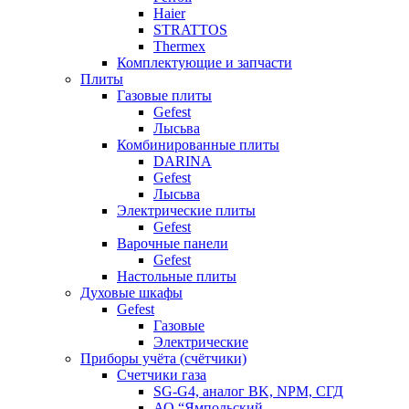
Haier
STRATTOS
Thermex
Комплектующие и запчасти
Плиты
Газовые плиты
Gefest
Лысьва
Комбинированные плиты
DARINA
Gefest
Лысьва
Электрические плиты
Gefest
Варочные панели
Gefest
Настольные плиты
Духовые шкафы
Gefest
Газовые
Электрические
Приборы учёта (счётчики)
Счетчики газа
SG-G4, аналог BK, NPM, СГД
АО “Ямпольский