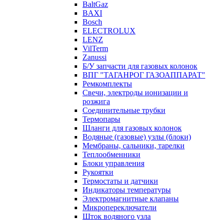
BaltGaz
BAXI
Bosch
ELECTROLUX
LENZ
VilTerm
Zanussi
Б/У запчасти для газовых колонок
ВПГ "ТАГАНРОГ ГАЗОАППАРАТ"
Ремкомплекты
Свечи, электроды ионизации и
розжига
Соединительные трубки
Термопары
Шланги для газовых колонок
Водяные (газовые) узлы (блоки)
Мембраны, сальники, тарелки
Теплообменники
Блоки управления
Рукоятки
Термостаты и датчики
Индикаторы температуры
Электромагнитные клапаны
Микропереключатели
Шток водяного узла