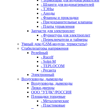
- Термопары для водонагревателей
- Шланги для водонагревателей
- ТЭНы
- Аноды
- Фланцы и прокладки
- Предохранительные клапаны
- Платы управления
Запчасти для электроплит
- Фурнитура для электроплит
- Переключатели и таймеры
Умный дом (GSM-модули, термостаты)
Cтабилизаторы напряжения
Релейный
- Rucelf
- Solpi-M
- TEPLOCOM
- Ресанта
Электронный
Воздуховоды, дымоходы
Воздуховоды, дымоходы
Люки-дверцы
ООО "УТДК"/РОССИЯ
Площадки торцевые
- Металлические
- Пластиковые