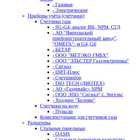
- Газовые
- Электрические
Приборы учёта (счётчики)
Счетчики газа
- SG-G4, аналог BK, NPM, СГД
- АО “Ямпольский
приборостроительный завод”,
"ОМЕГА"- м G4, G6
- БЕТАР
- ООО "МЕТЭКО ГМБХ"
- ООО "ЭЛЬСТЕР Газэлектроника"
- Сигнал
- ЦИТ-Плюс
- Счетприбор
- DIO TECH (ДИОТЕХ)
- АО «Газдевайс» NPM
- ООО ЭПО "Сигнал" г. Энгельс
- Холдинг "Беломо"
Счетчики на воду
- Пульсар
Комплектующие для счетчиков газа
Радиаторы
Стальные панельные
- OASIS
- Стальные панельные радиаторы