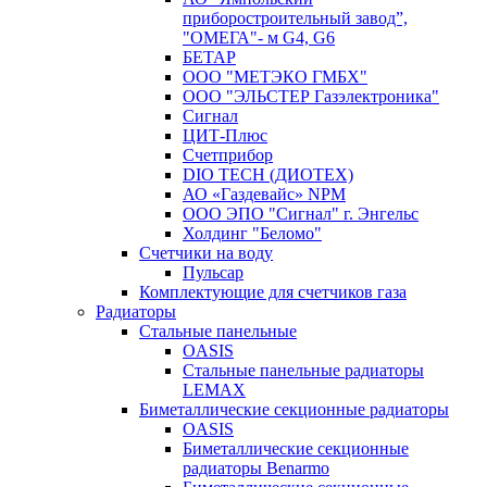
приборостроительный завод”,
"ОМЕГА"- м G4, G6
БЕТАР
ООО "МЕТЭКО ГМБХ"
ООО "ЭЛЬСТЕР Газэлектроника"
Сигнал
ЦИТ-Плюс
Счетприбор
DIO TECH (ДИОТЕХ)
АО «Газдевайс» NPM
ООО ЭПО "Сигнал" г. Энгельс
Холдинг "Беломо"
Счетчики на воду
Пульсар
Комплектующие для счетчиков газа
Радиаторы
Стальные панельные
OASIS
Стальные панельные радиаторы
LEMAX
Биметаллические секционные радиаторы
OASIS
Биметаллические секционные
радиаторы Benarmo