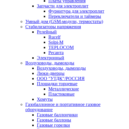
Платы управления
Запчасти для электроплит
Фурнитура для электроплит
Переключатели и таймеры
Умный дом (GSM-модули, термостаты)
Cтабилизаторы напряжения
Релейный
Rucelf
Solpi-M
TEPLOCOM
Ресанта
Электронный
Воздуховоды, дымоходы
Воздуховоды, дымоходы
Люки-дверцы
ООО "УТДК"/РОССИЯ
Площадки торцевые
Металлические
Пластиковые
Хомуты
Газобаллонное и портативное газовое
оборудование
Газовые баллончики
Газовые баллоны
Газовые горелки