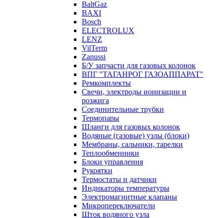
BaltGaz
BAXI
Bosch
ELECTROLUX
LENZ
VilTerm
Zanussi
Б/У запчасти для газовых колонок
ВПГ "ТАГАНРОГ ГАЗОАППАРАТ"
Ремкомплекты
Свечи, электроды ионизации и
розжига
Соединительные трубки
Термопары
Шланги для газовых колонок
Водяные (газовые) узлы (блоки)
Мембраны, сальники, тарелки
Теплообменники
Блоки управления
Рукоятки
Термостаты и датчики
Индикаторы температуры
Электромагнитные клапаны
Микропереключатели
Шток водяного узла