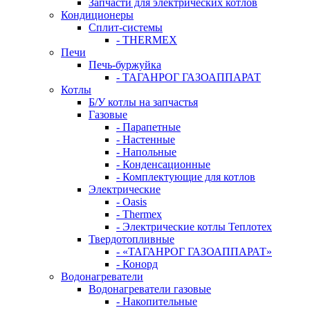
Запчасти для электрических котлов
Кондиционеры
Сплит-системы
- THERMEX
Печи
Печь-буржуйка
- ТАГАНРОГ ГАЗОАППАРАТ
Котлы
Б/У котлы на запчастья
Газовые
- Парапетные
- Настенные
- Напольные
- Конденсационные
- Комплектующие для котлов
Электрические
- Oasis
- Thermex
- Электрические котлы Теплотех
Твердотопливные
- «ТАГАНРОГ ГАЗОАППАРАТ»
- Конорд
Водонагреватели
Водонагреватели газовые
- Накопительные