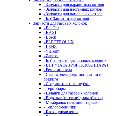
- Запчасти для парапетных котлов
- Запчасти для настенных котлов
- Запчасти для напольных котлов
- Б/У Запчасти для котлов
Запчасти для газовых колонок
- BaltGaz
- BAXI
- Bosch
- ELECTROLUX
- LENZ
- VilTerm
- Zanussi
- Б/У запчасти для газовых колонок
- ВПГ "ТАГАНРОГ ГАЗОАППАРАТ"
- Ремкомплекты
- Свечи, электроды ионизации и
розжига
- Соединительные трубки
- Термопары
- Шланги для газовых колонок
- Водяные (газовые) узлы (блоки)
- Мембраны, сальники, тарелки
- Теплообменники
- Блоки управления