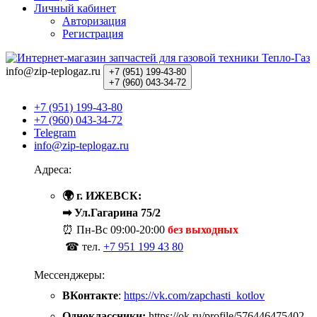
Личный кабинет
Авторизация
Регистрация
info@zip-teplogaz.ru
+7 (951)
199-43-80
+7 (960)
043-34-72
+7 (951) 199-43-80
+7 (960) 043-34-72
Telegram
info@zip-teplogaz.ru
Адреса:
🌍 г. ИЖЕВСК:
➡ Ул.Гагарина 75/2
⏰ Пн-Вс
09:00-20:00
без выходных
☎ тел.
+7 951 199 43 80
Мессенджеры:
ВКонтакте
:
https://vk.com/zapchasti_kotlov
Одноклассники:
https://ok.ru/profile/576446475402