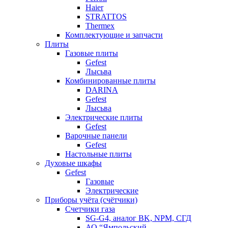
Haier
STRATTOS
Thermex
Комплектующие и запчасти
Плиты
Газовые плиты
Gefest
Лысьва
Комбинированные плиты
DARINA
Gefest
Лысьва
Электрические плиты
Gefest
Варочные панели
Gefest
Настольные плиты
Духовые шкафы
Gefest
Газовые
Электрические
Приборы учёта (счётчики)
Счетчики газа
SG-G4, аналог BK, NPM, СГД
АО “Ямпольский