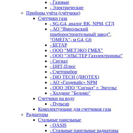
- Газовые
- Электрические
Приборы учёта (счётчики)
Счетчики газа
- SG-G4, аналог BK, NPM, СГД
- АО “Ямпольский
приборостроительный завод”,
"ОМЕГА"- м G4, G6
- БЕТАР
- ООО "МЕТЭКО ГМБХ"
- ООО "ЭЛЬСТЕР Газэлектроника"
- Сигнал
- ЦИТ-Плюс
- Счетприбор
- DIO TECH (ДИОТЕХ)
- АО «Газдевайс» NPM
- ООО ЭПО "Сигнал" г. Энгельс
- Холдинг "Беломо"
Счетчики на воду
- Пульсар
Комплектующие для счетчиков газа
Радиаторы
Стальные панельные
- OASIS
- Стальные панельные радиаторы