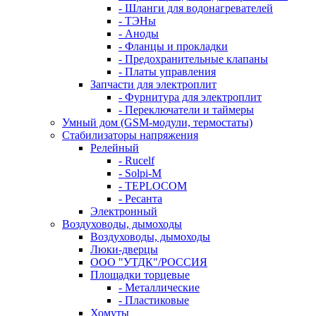
- Шланги для водонагревателей
- ТЭНы
- Аноды
- Фланцы и прокладки
- Предохранительные клапаны
- Платы управления
Запчасти для электроплит
- Фурнитура для электроплит
- Переключатели и таймеры
Умный дом (GSM-модули, термостаты)
Cтабилизаторы напряжения
Релейный
- Rucelf
- Solpi-M
- TEPLOCOM
- Ресанта
Электронный
Воздуховоды, дымоходы
Воздуховоды, дымоходы
Люки-дверцы
ООО "УТДК"/РОССИЯ
Площадки торцевые
- Металлические
- Пластиковые
Хомуты