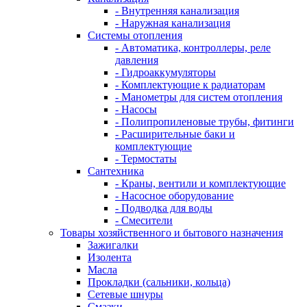
- Внутренняя канализация
- Наружная канализация
Системы отопления
- Автоматика, контроллеры, реле
давления
- Гидроаккумуляторы
- Комплектующие к радиаторам
- Манометры для систем отопления
- Насосы
- Полипропиленовые трубы, фитинги
- Расширительные баки и
комплектующие
- Термостаты
Сантехника
- Краны, вентили и комплектующие
- Насосное оборудование
- Подводка для воды
- Смесители
Товары хозяйственного и бытового назначения
Зажигалки
Изолента
Масла
Прокладки (сальники, кольца)
Сетевые шнуры
Смазки