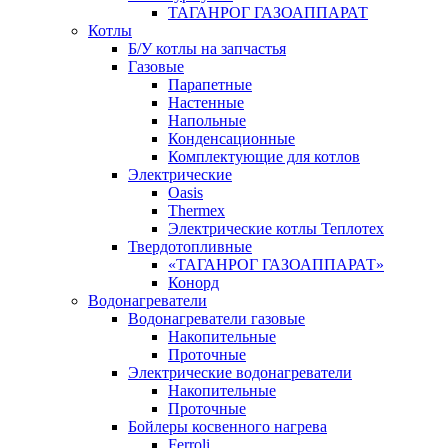
ТАГАНРОГ ГАЗОАППАРАТ
Котлы
Б/У котлы на запчастья
Газовые
Парапетные
Настенные
Напольные
Конденсационные
Комплектующие для котлов
Электрические
Oasis
Thermex
Электрические котлы Теплотех
Твердотопливные
«ТАГАНРОГ ГАЗОАППАРАТ»
Конорд
Водонагреватели
Водонагреватели газовые
Накопительные
Проточные
Электрические водонагреватели
Накопительные
Проточные
Бойлеры косвенного нагрева
Ferroli