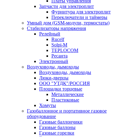
Платы управления
Запчасти для электроплит
Фурнитура для электроплит
Переключатели и таймеры
Умный дом (GSM-модули, термостаты)
Cтабилизаторы напряжения
Релейный
Rucelf
Solpi-M
TEPLOCOM
Ресанта
Электронный
Воздуховоды, дымоходы
Воздуховоды, дымоходы
Люки-дверцы
ООО "УТДК"/РОССИЯ
Площадки торцевые
Металлические
Пластиковые
Хомуты
Газобаллонное и портативное газовое
оборудование
Газовые баллончики
Газовые баллоны
Газовые горелки