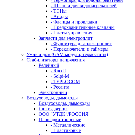
- Термопары для водонагревателей
- Шланги для водонагревателей
- ТЭНы
- Аноды
- Фланцы и прокладки
- Предохранительные клапаны
- Платы управления
Запчасти для электроплит
- Фурнитура для электроплит
- Переключатели и таймеры
Умный дом (GSM-модули, термостаты)
Cтабилизаторы напряжения
Релейный
- Rucelf
- Solpi-M
- TEPLOCOM
- Ресанта
Электронный
Воздуховоды, дымоходы
Воздуховоды, дымоходы
Люки-дверцы
ООО "УТДК"/РОССИЯ
Площадки торцевые
- Металлические
- Пластиковые