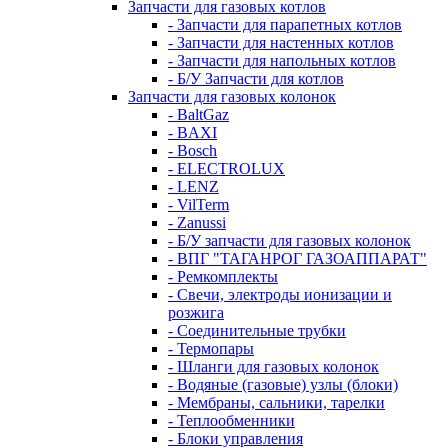
Запчасти для газовых котлов
- Запчасти для парапетных котлов
- Запчасти для настенных котлов
- Запчасти для напольных котлов
- Б/У Запчасти для котлов
Запчасти для газовых колонок
- BaltGaz
- BAXI
- Bosch
- ELECTROLUX
- LENZ
- VilTerm
- Zanussi
- Б/У запчасти для газовых колонок
- ВПГ "ТАГАНРОГ ГАЗОАППАРАТ"
- Ремкомплекты
- Свечи, электроды ионизации и
розжига
- Соединительные трубки
- Термопары
- Шланги для газовых колонок
- Водяные (газовые) узлы (блоки)
- Мембраны, сальники, тарелки
- Теплообменники
- Блоки управления