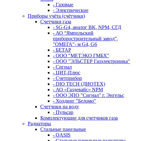
- Газовые
- Электрические
Приборы учёта (счётчики)
Счетчики газа
- SG-G4, аналог BK, NPM, СГД
- АО “Ямпольский
приборостроительный завод”,
"ОМЕГА"- м G4, G6
- БЕТАР
- ООО "МЕТЭКО ГМБХ"
- ООО "ЭЛЬСТЕР Газэлектроника"
- Сигнал
- ЦИТ-Плюс
- Счетприбор
- DIO TECH (ДИОТЕХ)
- АО «Газдевайс» NPM
- ООО ЭПО "Сигнал" г. Энгельс
- Холдинг "Беломо"
Счетчики на воду
- Пульсар
Комплектующие для счетчиков газа
Радиаторы
Стальные панельные
- OASIS
- Стальные панельные радиаторы