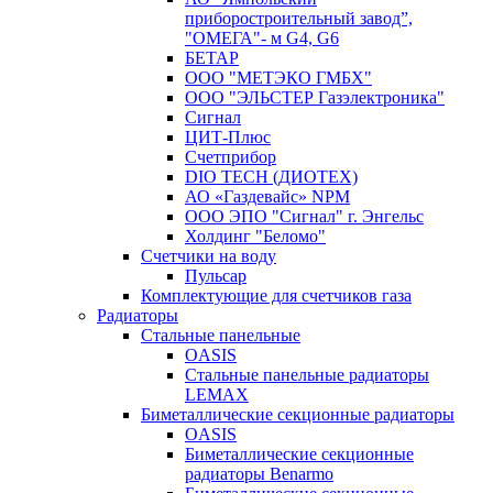
приборостроительный завод”,
"ОМЕГА"- м G4, G6
БЕТАР
ООО "МЕТЭКО ГМБХ"
ООО "ЭЛЬСТЕР Газэлектроника"
Сигнал
ЦИТ-Плюс
Счетприбор
DIO TECH (ДИОТЕХ)
АО «Газдевайс» NPM
ООО ЭПО "Сигнал" г. Энгельс
Холдинг "Беломо"
Счетчики на воду
Пульсар
Комплектующие для счетчиков газа
Радиаторы
Стальные панельные
OASIS
Стальные панельные радиаторы
LEMAX
Биметаллические секционные радиаторы
OASIS
Биметаллические секционные
радиаторы Benarmo