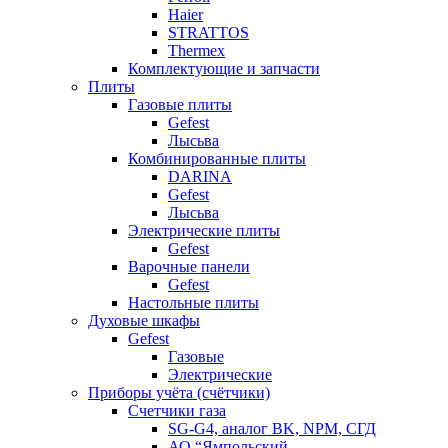
Haier
STRATTOS
Thermex
Комплектующие и запчасти
Плиты
Газовые плиты
Gefest
Лысьва
Комбинированные плиты
DARINA
Gefest
Лысьва
Электрические плиты
Gefest
Варочные панели
Gefest
Настольные плиты
Духовые шкафы
Gefest
Газовые
Электрические
Приборы учёта (счётчики)
Счетчики газа
SG-G4, аналог BK, NPM, СГД
АО “Ямпольский