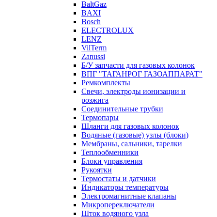
BaltGaz
BAXI
Bosch
ELECTROLUX
LENZ
VilTerm
Zanussi
Б/У запчасти для газовых колонок
ВПГ "ТАГАНРОГ ГАЗОАППАРАТ"
Ремкомплекты
Свечи, электроды ионизации и
розжига
Соединительные трубки
Термопары
Шланги для газовых колонок
Водяные (газовые) узлы (блоки)
Мембраны, сальники, тарелки
Теплообменники
Блоки управления
Рукоятки
Термостаты и датчики
Индикаторы температуры
Электромагнитные клапаны
Микропереключатели
Шток водяного узла