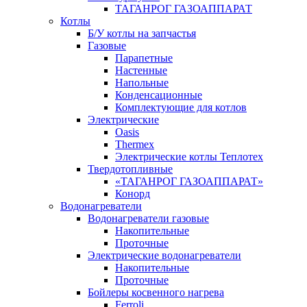
ТАГАНРОГ ГАЗОАППАРАТ
Котлы
Б/У котлы на запчастья
Газовые
Парапетные
Настенные
Напольные
Конденсационные
Комплектующие для котлов
Электрические
Oasis
Thermex
Электрические котлы Теплотех
Твердотопливные
«ТАГАНРОГ ГАЗОАППАРАТ»
Конорд
Водонагреватели
Водонагреватели газовые
Накопительные
Проточные
Электрические водонагреватели
Накопительные
Проточные
Бойлеры косвенного нагрева
Ferroli