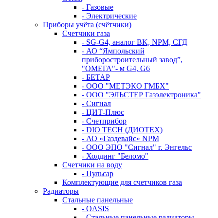
- Газовые
- Электрические
Приборы учёта (счётчики)
Счетчики газа
- SG-G4, аналог BK, NPM, СГД
- АО “Ямпольский
приборостроительный завод”,
"ОМЕГА"- м G4, G6
- БЕТАР
- ООО "МЕТЭКО ГМБХ"
- ООО "ЭЛЬСТЕР Газэлектроника"
- Сигнал
- ЦИТ-Плюс
- Счетприбор
- DIO TECH (ДИОТЕХ)
- АО «Газдевайс» NPM
- ООО ЭПО "Сигнал" г. Энгельс
- Холдинг "Беломо"
Счетчики на воду
- Пульсар
Комплектующие для счетчиков газа
Радиаторы
Стальные панельные
- OASIS
- Стальные панельные радиаторы