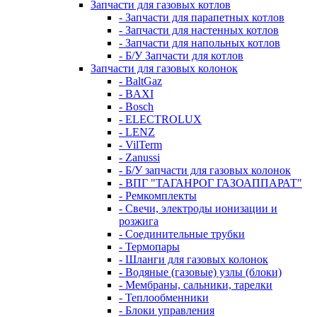
Запчасти для газовых котлов
- Запчасти для парапетных котлов
- Запчасти для настенных котлов
- Запчасти для напольных котлов
- Б/У Запчасти для котлов
Запчасти для газовых колонок
- BaltGaz
- BAXI
- Bosch
- ELECTROLUX
- LENZ
- VilTerm
- Zanussi
- Б/У запчасти для газовых колонок
- ВПГ "ТАГАНРОГ ГАЗОАППАРАТ"
- Ремкомплекты
- Свечи, электроды ионизации и
розжига
- Соединительные трубки
- Термопары
- Шланги для газовых колонок
- Водяные (газовые) узлы (блоки)
- Мембраны, сальники, тарелки
- Теплообменники
- Блоки управления