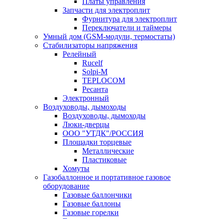
Платы управления
Запчасти для электроплит
Фурнитура для электроплит
Переключатели и таймеры
Умный дом (GSM-модули, термостаты)
Cтабилизаторы напряжения
Релейный
Rucelf
Solpi-M
TEPLOCOM
Ресанта
Электронный
Воздуховоды, дымоходы
Воздуховоды, дымоходы
Люки-дверцы
ООО "УТДК"/РОССИЯ
Площадки торцевые
Металлические
Пластиковые
Хомуты
Газобаллонное и портативное газовое
оборудование
Газовые баллончики
Газовые баллоны
Газовые горелки