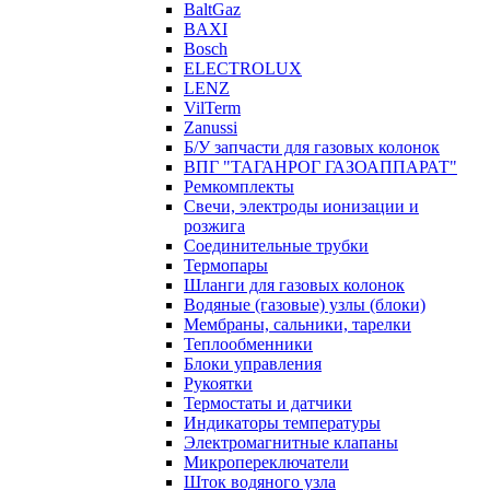
BaltGaz
BAXI
Bosch
ELECTROLUX
LENZ
VilTerm
Zanussi
Б/У запчасти для газовых колонок
ВПГ "ТАГАНРОГ ГАЗОАППАРАТ"
Ремкомплекты
Свечи, электроды ионизации и
розжига
Соединительные трубки
Термопары
Шланги для газовых колонок
Водяные (газовые) узлы (блоки)
Мембраны, сальники, тарелки
Теплообменники
Блоки управления
Рукоятки
Термостаты и датчики
Индикаторы температуры
Электромагнитные клапаны
Микропереключатели
Шток водяного узла