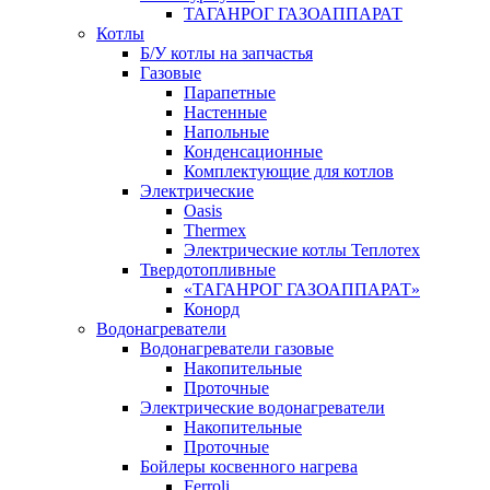
ТАГАНРОГ ГАЗОАППАРАТ
Котлы
Б/У котлы на запчастья
Газовые
Парапетные
Настенные
Напольные
Конденсационные
Комплектующие для котлов
Электрические
Oasis
Thermex
Электрические котлы Теплотех
Твердотопливные
«ТАГАНРОГ ГАЗОАППАРАТ»
Конорд
Водонагреватели
Водонагреватели газовые
Накопительные
Проточные
Электрические водонагреватели
Накопительные
Проточные
Бойлеры косвенного нагрева
Ferroli