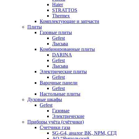
Haier
STRATTOS
Thermex
Комплектующие и запчасти
Плиты
Газовые плиты
Gefest
Лысьва
Комбинированные плиты
DARINA
Gefest
Лысьва
Электрические плиты
Gefest
Варочные панели
Gefest
Настольные плиты
Духовые шкафы
Gefest
Газовые
Электрические
Приборы учёта (счётчики)
Счетчики газа
SG-G4, аналог BK, NPM, СГД
АО “Ямпольский