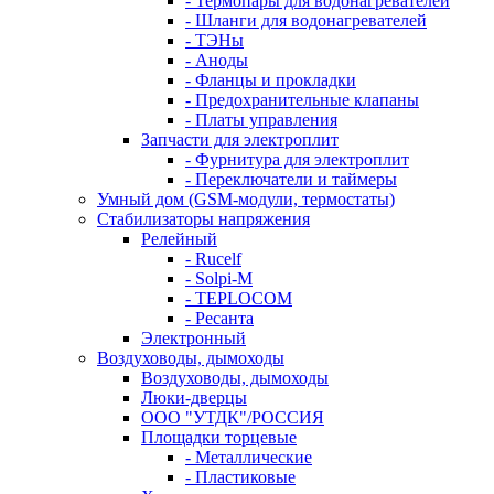
- Термопары для водонагревателей
- Шланги для водонагревателей
- ТЭНы
- Аноды
- Фланцы и прокладки
- Предохранительные клапаны
- Платы управления
Запчасти для электроплит
- Фурнитура для электроплит
- Переключатели и таймеры
Умный дом (GSM-модули, термостаты)
Cтабилизаторы напряжения
Релейный
- Rucelf
- Solpi-M
- TEPLOCOM
- Ресанта
Электронный
Воздуховоды, дымоходы
Воздуховоды, дымоходы
Люки-дверцы
ООО "УТДК"/РОССИЯ
Площадки торцевые
- Металлические
- Пластиковые