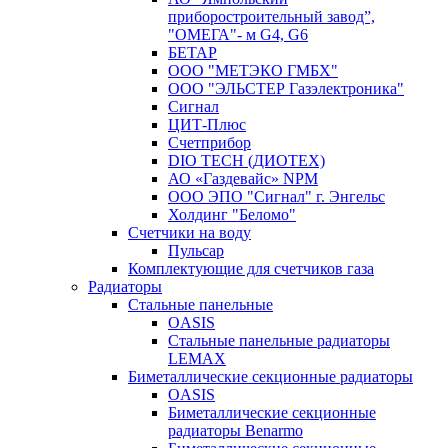
приборостроительный завод”,
"ОМЕГА"- м G4, G6
БЕТАР
ООО "МЕТЭКО ГМБХ"
ООО "ЭЛЬСТЕР Газэлектроника"
Сигнал
ЦИТ-Плюс
Счетприбор
DIO TECH (ДИОТЕХ)
АО «Газдевайс» NPM
ООО ЭПО "Сигнал" г. Энгельс
Холдинг "Беломо"
Счетчики на воду
Пульсар
Комплектующие для счетчиков газа
Радиаторы
Стальные панельные
OASIS
Стальные панельные радиаторы
LEMAX
Биметаллические секционные радиаторы
OASIS
Биметаллические секционные
радиаторы Benarmo