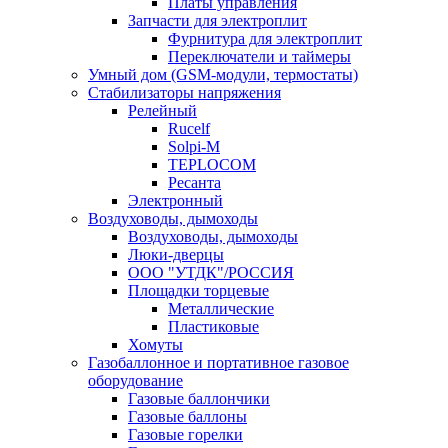
Платы управления
Запчасти для электроплит
Фурнитура для электроплит
Переключатели и таймеры
Умный дом (GSM-модули, термостаты)
Cтабилизаторы напряжения
Релейный
Rucelf
Solpi-M
TEPLOCOM
Ресанта
Электронный
Воздуховоды, дымоходы
Воздуховоды, дымоходы
Люки-дверцы
ООО "УТДК"/РОССИЯ
Площадки торцевые
Металлические
Пластиковые
Хомуты
Газобаллонное и портативное газовое
оборудование
Газовые баллончики
Газовые баллоны
Газовые горелки