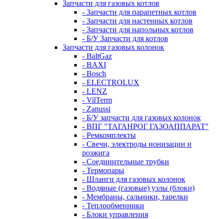
Запчасти для газовых котлов
- Запчасти для парапетных котлов
- Запчасти для настенных котлов
- Запчасти для напольных котлов
- Б/У Запчасти для котлов
Запчасти для газовых колонок
- BaltGaz
- BAXI
- Bosch
- ELECTROLUX
- LENZ
- VilTerm
- Zanussi
- Б/У запчасти для газовых колонок
- ВПГ "ТАГАНРОГ ГАЗОАППАРАТ"
- Ремкомплекты
- Свечи, электроды ионизации и
розжига
- Соединительные трубки
- Термопары
- Шланги для газовых колонок
- Водяные (газовые) узлы (блоки)
- Мембраны, сальники, тарелки
- Теплообменники
- Блоки управления