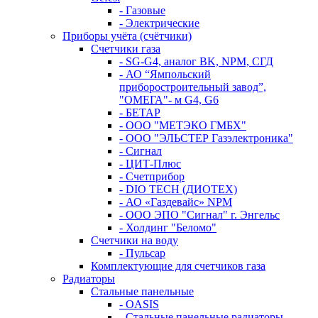
- Газовые
- Электрические
Приборы учёта (счётчики)
Счетчики газа
- SG-G4, аналог BK, NPM, СГД
- АО “Ямпольский
приборостроительный завод”,
"ОМЕГА"- м G4, G6
- БЕТАР
- ООО "МЕТЭКО ГМБХ"
- ООО "ЭЛЬСТЕР Газэлектроника"
- Сигнал
- ЦИТ-Плюс
- Счетприбор
- DIO TECH (ДИОТЕХ)
- АО «Газдевайс» NPM
- ООО ЭПО "Сигнал" г. Энгельс
- Холдинг "Беломо"
Счетчики на воду
- Пульсар
Комплектующие для счетчиков газа
Радиаторы
Стальные панельные
- OASIS
- Стальные панельные радиаторы