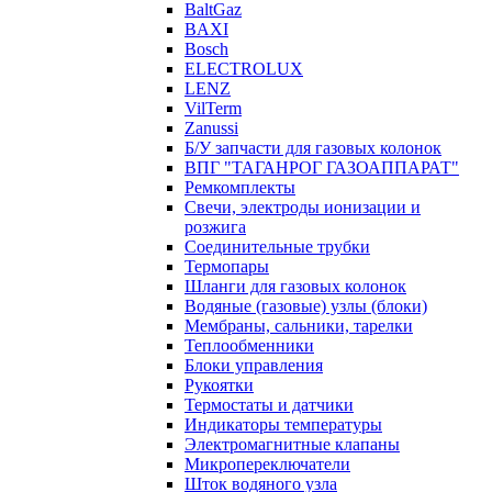
BaltGaz
BAXI
Bosch
ELECTROLUX
LENZ
VilTerm
Zanussi
Б/У запчасти для газовых колонок
ВПГ "ТАГАНРОГ ГАЗОАППАРАТ"
Ремкомплекты
Свечи, электроды ионизации и
розжига
Соединительные трубки
Термопары
Шланги для газовых колонок
Водяные (газовые) узлы (блоки)
Мембраны, сальники, тарелки
Теплообменники
Блоки управления
Рукоятки
Термостаты и датчики
Индикаторы температуры
Электромагнитные клапаны
Микропереключатели
Шток водяного узла