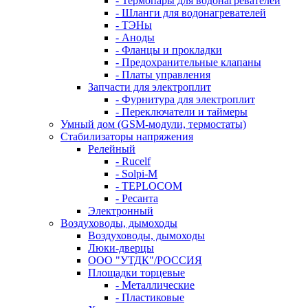
- Термопары для водонагревателей
- Шланги для водонагревателей
- ТЭНы
- Аноды
- Фланцы и прокладки
- Предохранительные клапаны
- Платы управления
Запчасти для электроплит
- Фурнитура для электроплит
- Переключатели и таймеры
Умный дом (GSM-модули, термостаты)
Cтабилизаторы напряжения
Релейный
- Rucelf
- Solpi-M
- TEPLOCOM
- Ресанта
Электронный
Воздуховоды, дымоходы
Воздуховоды, дымоходы
Люки-дверцы
ООО "УТДК"/РОССИЯ
Площадки торцевые
- Металлические
- Пластиковые