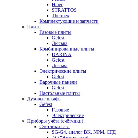
Haier
STRATTOS
Thermex
Комплектующие и запчасти
Плиты
Газовые плиты
Gefest
Лысьва
Комбинированные плиты
DARINA
Gefest
Лысьва
Электрические плиты
Gefest
Варочные панели
Gefest
Настольные плиты
Духовые шкафы
Gefest
Газовые
Электрические
Приборы учёта (счётчики)
Счетчики газа
SG-G4, аналог BK, NPM, СГД
АО “Ямпольский