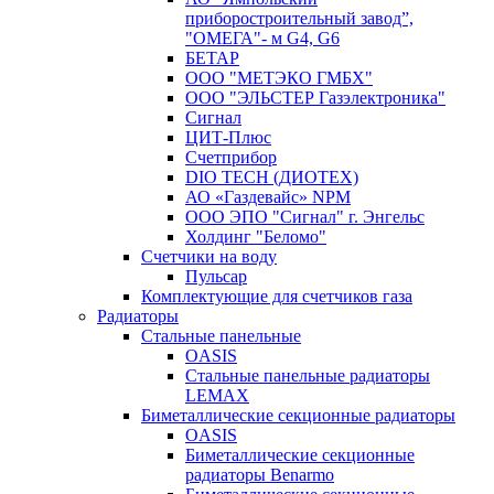
приборостроительный завод”,
"ОМЕГА"- м G4, G6
БЕТАР
ООО "МЕТЭКО ГМБХ"
ООО "ЭЛЬСТЕР Газэлектроника"
Сигнал
ЦИТ-Плюс
Счетприбор
DIO TECH (ДИОТЕХ)
АО «Газдевайс» NPM
ООО ЭПО "Сигнал" г. Энгельс
Холдинг "Беломо"
Счетчики на воду
Пульсар
Комплектующие для счетчиков газа
Радиаторы
Стальные панельные
OASIS
Стальные панельные радиаторы
LEMAX
Биметаллические секционные радиаторы
OASIS
Биметаллические секционные
радиаторы Benarmo