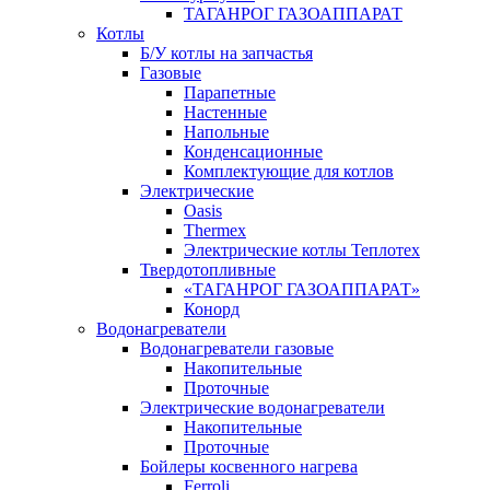
ТАГАНРОГ ГАЗОАППАРАТ
Котлы
Б/У котлы на запчастья
Газовые
Парапетные
Настенные
Напольные
Конденсационные
Комплектующие для котлов
Электрические
Oasis
Thermex
Электрические котлы Теплотех
Твердотопливные
«ТАГАНРОГ ГАЗОАППАРАТ»
Конорд
Водонагреватели
Водонагреватели газовые
Накопительные
Проточные
Электрические водонагреватели
Накопительные
Проточные
Бойлеры косвенного нагрева
Ferroli