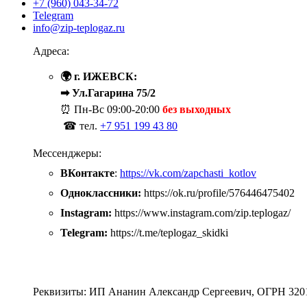
+7 (960) 043-34-72
Telegram
info@zip-teplogaz.ru
Адреса:
🌍 г. ИЖЕВСК:
➡ Ул.Гагарина 75/2
⏰ Пн-Вс
09:00-20:00
без выходных
☎ тел.
+7 951 199 43 80
Мессенджеры:
ВКонтакте
:
https://vk.com/zapchasti_kotlov
Одноклассники:
https://ok.ru/profile/576446475402
Instagram:
https://www.instagram.com/zip.teplogaz/
Telegram:
https://t.me/teplogaz_skidki
Реквизиты: ИП Ананин Александр Сергеевич, ОГРН 320