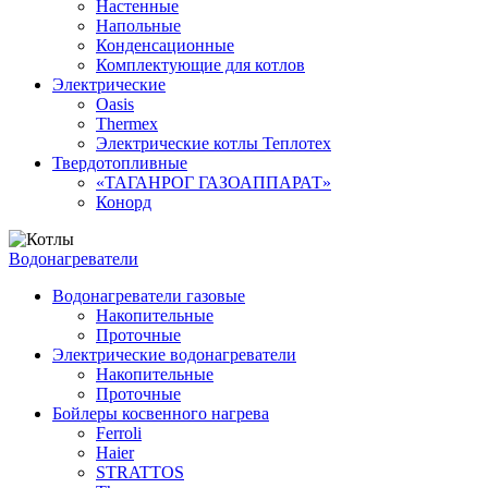
Настенные
Напольные
Конденсационные
Комплектующие для котлов
Электрические
Oasis
Thermex
Электрические котлы Теплотех
Твердотопливные
«ТАГАНРОГ ГАЗОАППАРАТ»
Конорд
Водонагреватели
Водонагреватели газовые
Накопительные
Проточные
Электрические водонагреватели
Накопительные
Проточные
Бойлеры косвенного нагрева
Ferroli
Haier
STRATTOS