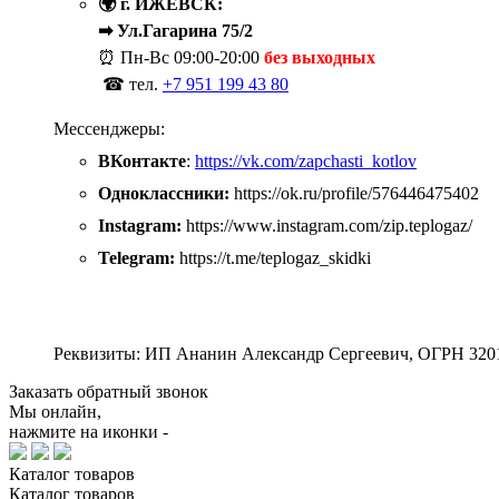
🌍 г. ИЖЕВСК:
➡ Ул.Гагарина 75/2
⏰ Пн-Вс
09:00-20:00
без выходных
☎ тел.
+7 951 199 43 80
Мессенджеры:
ВКонтакте
:
https://vk.com/zapchasti_kotlov
Одноклассники:
https://ok.ru/profile/576446475402
Instagram:
https://www.instagram.com/zip.teplogaz/
Telegram:
https://t.me/teplogaz_skidki
Реквизиты: ИП Ананин Александр Сергеевич, ОГРН 320
Заказать обратный звонок
Мы онлайн,
нажмите на иконки -
Каталог
товаров
Каталог
товаров