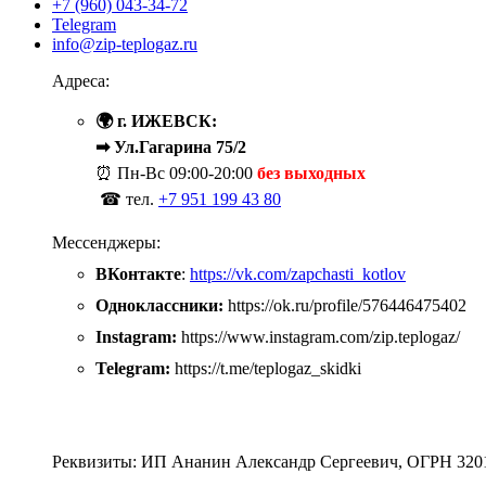
+7 (960) 043-34-72
Telegram
info@zip-teplogaz.ru
Адреса:
🌍 г. ИЖЕВСК:
➡ Ул.Гагарина 75/2
⏰ Пн-Вс
09:00-20:00
без выходных
☎ тел.
+7 951 199 43 80
Мессенджеры:
ВКонтакте
:
https://vk.com/zapchasti_kotlov
Одноклассники:
https://ok.ru/profile/576446475402
Instagram:
https://www.instagram.com/zip.teplogaz/
Telegram:
https://t.me/teplogaz_skidki
Реквизиты: ИП Ананин Александр Сергеевич, ОГРН 320