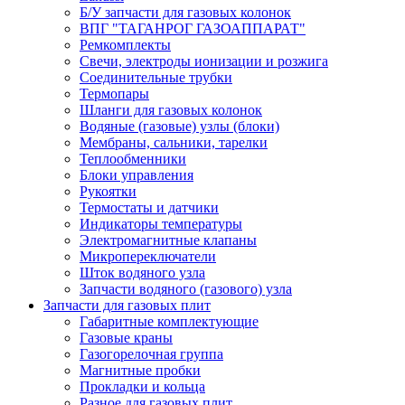
Б/У запчасти для газовых колонок
ВПГ "ТАГАНРОГ ГАЗОАППАРАТ"
Ремкомплекты
Свечи, электроды ионизации и розжига
Соединительные трубки
Термопары
Шланги для газовых колонок
Водяные (газовые) узлы (блоки)
Мембраны, сальники, тарелки
Теплообменники
Блоки управления
Рукоятки
Термостаты и датчики
Индикаторы температуры
Электромагнитные клапаны
Микропереключатели
Шток водяного узла
Запчасти водяного (газового) узла
Запчасти для газовых плит
Габаритные комплектующие
Газовые краны
Газогорелочная группа
Магнитные пробки
Прокладки и кольца
Разное для газовых плит