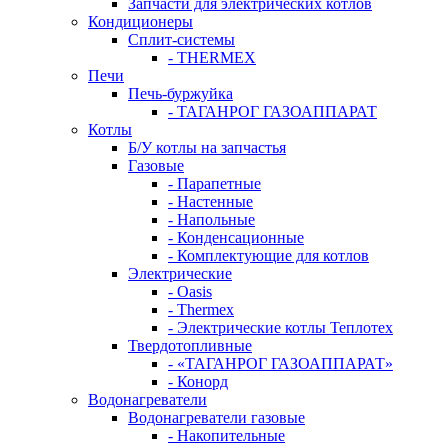
Запчасти для электрических котлов
Кондиционеры
Сплит-системы
- THERMEX
Печи
Печь-буржуйка
- ТАГАНРОГ ГАЗОАППАРАТ
Котлы
Б/У котлы на запчастья
Газовые
- Парапетные
- Настенные
- Напольные
- Конденсационные
- Комплектующие для котлов
Электрические
- Oasis
- Thermex
- Электрические котлы Теплотех
Твердотопливные
- «ТАГАНРОГ ГАЗОАППАРАТ»
- Конорд
Водонагреватели
Водонагреватели газовые
- Накопительные