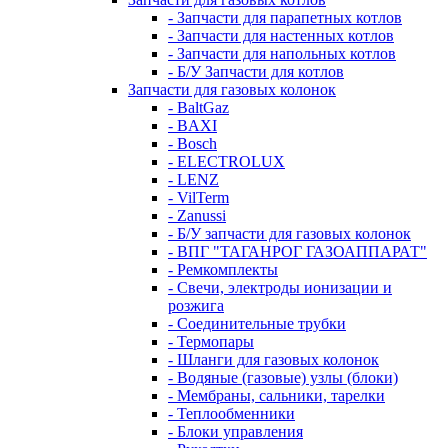
- Запчасти для парапетных котлов
- Запчасти для настенных котлов
- Запчасти для напольных котлов
- Б/У Запчасти для котлов
Запчасти для газовых колонок
- BaltGaz
- BAXI
- Bosch
- ELECTROLUX
- LENZ
- VilTerm
- Zanussi
- Б/У запчасти для газовых колонок
- ВПГ "ТАГАНРОГ ГАЗОАППАРАТ"
- Ремкомплекты
- Свечи, электроды ионизации и
розжига
- Соединительные трубки
- Термопары
- Шланги для газовых колонок
- Водяные (газовые) узлы (блоки)
- Мембраны, сальники, тарелки
- Теплообменники
- Блоки управления