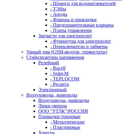
- Шланги для водонагревателей
- ТЭНы
- Аноды
- Фланцы и прокладки
- Предохранительные клапаны
- Платы управления
Запчасти для электроплит
- Фурнитура для электроплит
- Переключатели и таймеры
Умный дом (GSM-модули, термостаты)
Cтабилизаторы напряжения
Релейный
- Rucelf
- Solpi-M
- TEPLOCOM
- Ресанта
Электронный
Воздуховоды, дымоходы
Воздуховоды, дымоходы
Люки-дверцы
ООО "УТДК"/РОССИЯ
Площадки торцевые
- Металлические
- Пластиковые
Хомуты