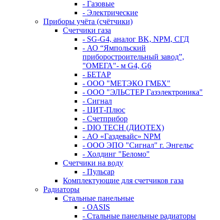
- Газовые
- Электрические
Приборы учёта (счётчики)
Счетчики газа
- SG-G4, аналог BK, NPM, СГД
- АО “Ямпольский
приборостроительный завод”,
"ОМЕГА"- м G4, G6
- БЕТАР
- ООО "МЕТЭКО ГМБХ"
- ООО "ЭЛЬСТЕР Газэлектроника"
- Сигнал
- ЦИТ-Плюс
- Счетприбор
- DIO TECH (ДИОТЕХ)
- АО «Газдевайс» NPM
- ООО ЭПО "Сигнал" г. Энгельс
- Холдинг "Беломо"
Счетчики на воду
- Пульсар
Комплектующие для счетчиков газа
Радиаторы
Стальные панельные
- OASIS
- Стальные панельные радиаторы