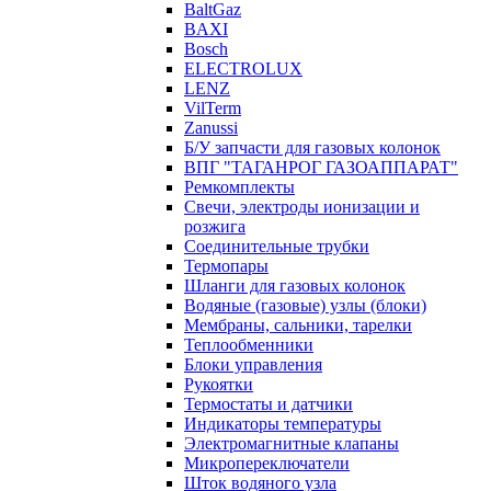
BaltGaz
BAXI
Bosch
ELECTROLUX
LENZ
VilTerm
Zanussi
Б/У запчасти для газовых колонок
ВПГ "ТАГАНРОГ ГАЗОАППАРАТ"
Ремкомплекты
Свечи, электроды ионизации и
розжига
Соединительные трубки
Термопары
Шланги для газовых колонок
Водяные (газовые) узлы (блоки)
Мембраны, сальники, тарелки
Теплообменники
Блоки управления
Рукоятки
Термостаты и датчики
Индикаторы температуры
Электромагнитные клапаны
Микропереключатели
Шток водяного узла