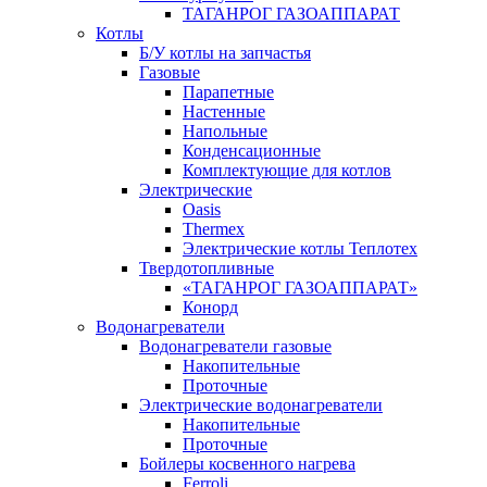
ТАГАНРОГ ГАЗОАППАРАТ
Котлы
Б/У котлы на запчастья
Газовые
Парапетные
Настенные
Напольные
Конденсационные
Комплектующие для котлов
Электрические
Oasis
Thermex
Электрические котлы Теплотех
Твердотопливные
«ТАГАНРОГ ГАЗОАППАРАТ»
Конорд
Водонагреватели
Водонагреватели газовые
Накопительные
Проточные
Электрические водонагреватели
Накопительные
Проточные
Бойлеры косвенного нагрева
Ferroli