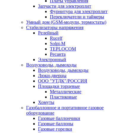
Платы управления
Запчасти для электроплит
Фурнитура для электроплит
Переключатели и таймеры
Умный дом (GSM-модули, термостаты)
Cтабилизаторы напряжения
Релейный
Rucelf
Solpi-M
TEPLOCOM
Ресанта
Электронный
Воздуховоды, дымоходы
Воздуховоды, дымоходы
Люки-дверцы
ООО "УТДК"/РОССИЯ
Площадки торцевые
Металлические
Пластиковые
Хомуты
Газобаллонное и портативное газовое
оборудование
Газовые баллончики
Газовые баллоны
Газовые горелки