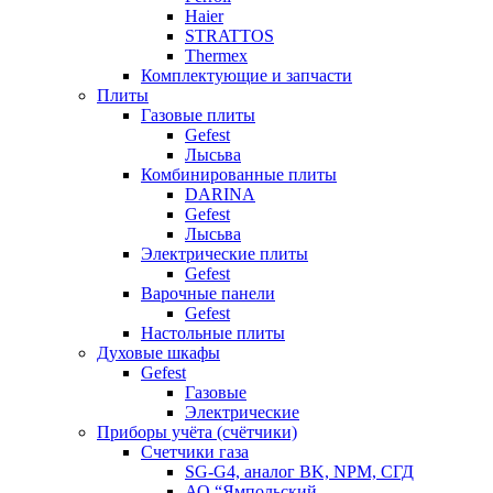
Haier
STRATTOS
Thermex
Комплектующие и запчасти
Плиты
Газовые плиты
Gefest
Лысьва
Комбинированные плиты
DARINA
Gefest
Лысьва
Электрические плиты
Gefest
Варочные панели
Gefest
Настольные плиты
Духовые шкафы
Gefest
Газовые
Электрические
Приборы учёта (счётчики)
Счетчики газа
SG-G4, аналог BK, NPM, СГД
АО “Ямпольский