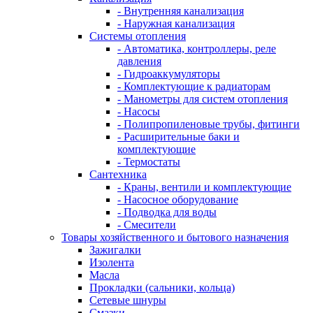
- Внутренняя канализация
- Наружная канализация
Системы отопления
- Автоматика, контроллеры, реле
давления
- Гидроаккумуляторы
- Комплектующие к радиаторам
- Манометры для систем отопления
- Насосы
- Полипропиленовые трубы, фитинги
- Расширительные баки и
комплектующие
- Термостаты
Сантехника
- Краны, вентили и комплектующие
- Насосное оборудование
- Подводка для воды
- Смесители
Товары хозяйственного и бытового назначения
Зажигалки
Изолента
Масла
Прокладки (сальники, кольца)
Сетевые шнуры
Смазки