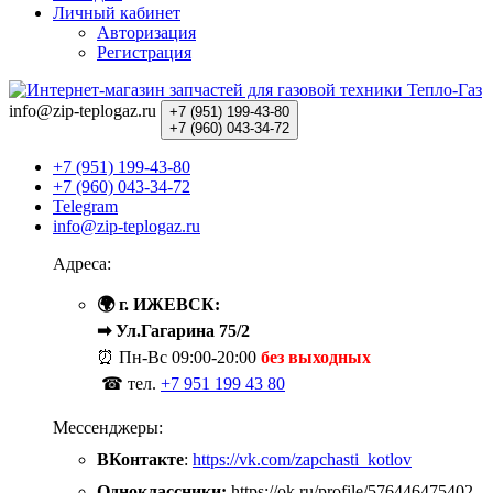
Личный кабинет
Авторизация
Регистрация
info@zip-teplogaz.ru
+7 (951)
199-43-80
+7 (960)
043-34-72
+7 (951) 199-43-80
+7 (960) 043-34-72
Telegram
info@zip-teplogaz.ru
Адреса:
🌍 г. ИЖЕВСК:
➡ Ул.Гагарина 75/2
⏰ Пн-Вс
09:00-20:00
без выходных
☎ тел.
+7 951 199 43 80
Мессенджеры:
ВКонтакте
:
https://vk.com/zapchasti_kotlov
Одноклассники:
https://ok.ru/profile/576446475402