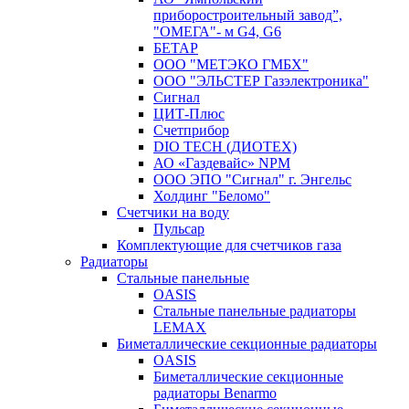
приборостроительный завод”,
"ОМЕГА"- м G4, G6
БЕТАР
ООО "МЕТЭКО ГМБХ"
ООО "ЭЛЬСТЕР Газэлектроника"
Сигнал
ЦИТ-Плюс
Счетприбор
DIO TECH (ДИОТЕХ)
АО «Газдевайс» NPM
ООО ЭПО "Сигнал" г. Энгельс
Холдинг "Беломо"
Счетчики на воду
Пульсар
Комплектующие для счетчиков газа
Радиаторы
Стальные панельные
OASIS
Стальные панельные радиаторы
LEMAX
Биметаллические секционные радиаторы
OASIS
Биметаллические секционные
радиаторы Benarmo