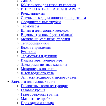
Zanussi
Б/У запчасти для газовых колонок
ВПГ "ТАГАНРОГ ГАЗОАППАРАТ"
Ремкомплекты
Свечи, электроды ионизации и розжига
Соединительные трубки
Термопары
Шланги для газовых колонок
Водяные (газовые) узлы (блоки)
Мембраны, сальники, тарелки
Теплообменники
Блоки управления
Рукоятки
Термостаты и датчики
Индикаторы температуры
Электромагнитные клапаны
Микропереключатели
Шток водяного узла
Запчасти водяного (газового) узла
Запчасти для газовых плит
Габаритные комплектующие
Газовые краны
Газогорелочная группа
Магнитные пробки
Прокладки и кольца