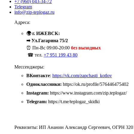
+7 (960) 043-34-72
Telegram
info@zip-teplogaz.ru
Адреса:
🌍 г. ИЖЕВСК:
➡ Ул.Гагарина 75/2
⏰ Пн-Вс
09:00-20:00
без выходных
☎ тел.
+7 951 199 43 80
Мессенджеры:
ВКонтакте
:
https://vk.com/zapchasti_kotlov
Одноклассники:
https://ok.ru/profile/576446475402
Instagram:
https://www.instagram.com/zip.teplogaz/
Telegram:
https://t.me/teplogaz_skidki
Реквизиты: ИП Ананин Александр Сергеевич, ОГРН 320