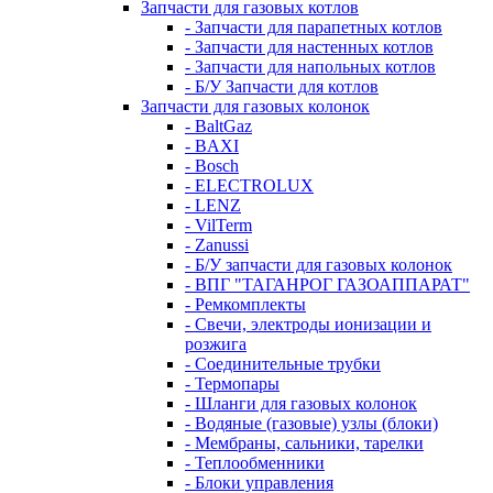
Запчасти для газовых котлов
- Запчасти для парапетных котлов
- Запчасти для настенных котлов
- Запчасти для напольных котлов
- Б/У Запчасти для котлов
Запчасти для газовых колонок
- BaltGaz
- BAXI
- Bosch
- ELECTROLUX
- LENZ
- VilTerm
- Zanussi
- Б/У запчасти для газовых колонок
- ВПГ "ТАГАНРОГ ГАЗОАППАРАТ"
- Ремкомплекты
- Свечи, электроды ионизации и
розжига
- Соединительные трубки
- Термопары
- Шланги для газовых колонок
- Водяные (газовые) узлы (блоки)
- Мембраны, сальники, тарелки
- Теплообменники
- Блоки управления