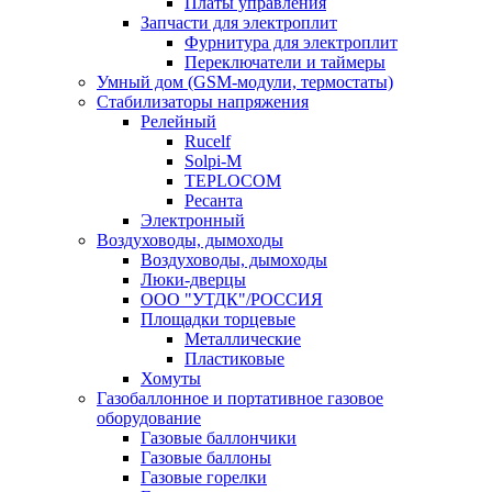
Платы управления
Запчасти для электроплит
Фурнитура для электроплит
Переключатели и таймеры
Умный дом (GSM-модули, термостаты)
Cтабилизаторы напряжения
Релейный
Rucelf
Solpi-M
TEPLOCOM
Ресанта
Электронный
Воздуховоды, дымоходы
Воздуховоды, дымоходы
Люки-дверцы
ООО "УТДК"/РОССИЯ
Площадки торцевые
Металлические
Пластиковые
Хомуты
Газобаллонное и портативное газовое
оборудование
Газовые баллончики
Газовые баллоны
Газовые горелки