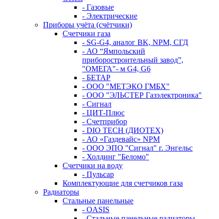
- Газовые
- Электрические
Приборы учёта (счётчики)
Счетчики газа
- SG-G4, аналог BK, NPM, СГД
- АО “Ямпольский
приборостроительный завод”,
"ОМЕГА"- м G4, G6
- БЕТАР
- ООО "МЕТЭКО ГМБХ"
- ООО "ЭЛЬСТЕР Газэлектроника"
- Сигнал
- ЦИТ-Плюс
- Счетприбор
- DIO TECH (ДИОТЕХ)
- АО «Газдевайс» NPM
- ООО ЭПО "Сигнал" г. Энгельс
- Холдинг "Беломо"
Счетчики на воду
- Пульсар
Комплектующие для счетчиков газа
Радиаторы
Стальные панельные
- OASIS
- Стальные панельные радиаторы