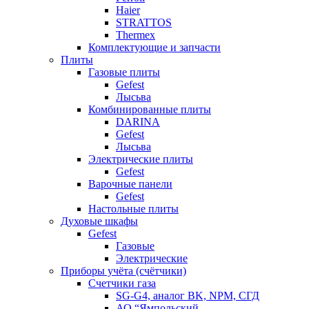
Haier
STRATTOS
Thermex
Комплектующие и запчасти
Плиты
Газовые плиты
Gefest
Лысьва
Комбинированные плиты
DARINA
Gefest
Лысьва
Электрические плиты
Gefest
Варочные панели
Gefest
Настольные плиты
Духовые шкафы
Gefest
Газовые
Электрические
Приборы учёта (счётчики)
Счетчики газа
SG-G4, аналог BK, NPM, СГД
АО “Ямпольский