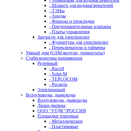
- Термопары для водонагревателей
- Шланги для водонагревателей
- ТЭНы
- Аноды
- Фланцы и прокладки
- Предохранительные клапаны
- Платы управления
Запчасти для электроплит
- Фурнитура для электроплит
- Переключатели и таймеры
Умный дом (GSM-модули, термостаты)
Cтабилизаторы напряжения
Релейный
- Rucelf
- Solpi-M
- TEPLOCOM
- Ресанта
Электронный
Воздуховоды, дымоходы
Воздуховоды, дымоходы
Люки-дверцы
ООО "УТДК"/РОССИЯ
Площадки торцевые
- Металлические
- Пластиковые