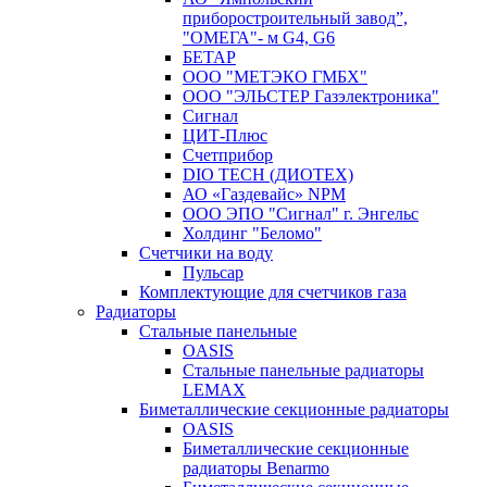
приборостроительный завод”,
"ОМЕГА"- м G4, G6
БЕТАР
ООО "МЕТЭКО ГМБХ"
ООО "ЭЛЬСТЕР Газэлектроника"
Сигнал
ЦИТ-Плюс
Счетприбор
DIO TECH (ДИОТЕХ)
АО «Газдевайс» NPM
ООО ЭПО "Сигнал" г. Энгельс
Холдинг "Беломо"
Счетчики на воду
Пульсар
Комплектующие для счетчиков газа
Радиаторы
Стальные панельные
OASIS
Стальные панельные радиаторы
LEMAX
Биметаллические секционные радиаторы
OASIS
Биметаллические секционные
радиаторы Benarmo