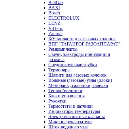
BaltGaz
BAXI
Bosch
ELECTROLUX
LENZ
VilTerm
Zanussi
Б/У запчасти для газовых колонок
ВПГ "ТАГАНРОГ ГАЗОАППАРАТ"
Ремкомплекты
Свечи, электроды ионизации и
розжига
Соединительные трубки
Термопары
Шланги для газовых колонок
Водяные (газовые) узлы (блоки)
Мембраны, сальники, тарелки
Теплообменники
Блоки управления
Рукоятки
Термостаты и датчики
Индикаторы температуры
Электромагнитные клапаны
Микропереключатели
Шток водяного узла