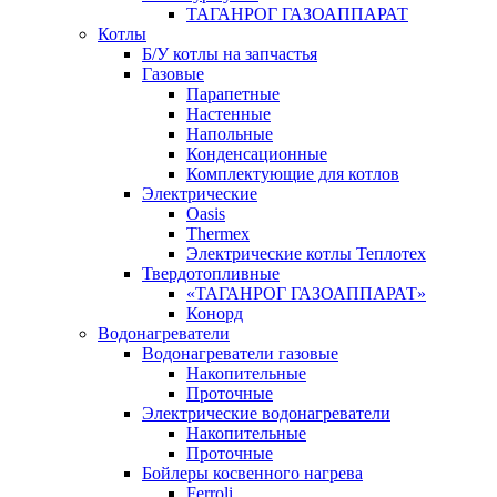
ТАГАНРОГ ГАЗОАППАРАТ
Котлы
Б/У котлы на запчастья
Газовые
Парапетные
Настенные
Напольные
Конденсационные
Комплектующие для котлов
Электрические
Oasis
Thermex
Электрические котлы Теплотех
Твердотопливные
«ТАГАНРОГ ГАЗОАППАРАТ»
Конорд
Водонагреватели
Водонагреватели газовые
Накопительные
Проточные
Электрические водонагреватели
Накопительные
Проточные
Бойлеры косвенного нагрева
Ferroli