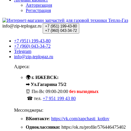
Авторизация
Регистрация
info@zip-teplogaz.ru
+7 (951)
199-43-80
+7 (960)
043-34-72
+7 (951) 199-43-80
+7 (960) 043-34-72
Telegram
info@zip-teplogaz.ru
Адреса:
🌍 г. ИЖЕВСК:
➡ Ул.Гагарина 75/2
⏰ Пн-Вс
09:00-20:00
без выходных
☎ тел.
+7 951 199 43 80
Мессенджеры:
ВКонтакте
:
https://vk.com/zapchasti_kotlov
Одноклассники:
https://ok.ru/profile/576446475402