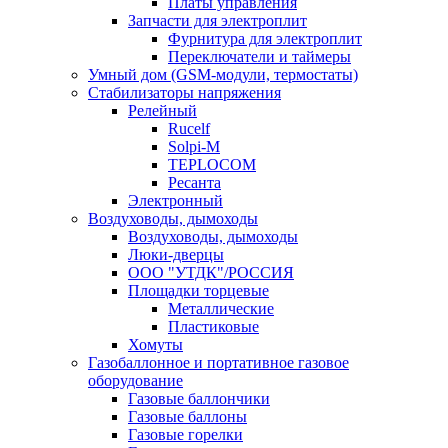
Платы управления
Запчасти для электроплит
Фурнитура для электроплит
Переключатели и таймеры
Умный дом (GSM-модули, термостаты)
Cтабилизаторы напряжения
Релейный
Rucelf
Solpi-M
TEPLOCOM
Ресанта
Электронный
Воздуховоды, дымоходы
Воздуховоды, дымоходы
Люки-дверцы
ООО "УТДК"/РОССИЯ
Площадки торцевые
Металлические
Пластиковые
Хомуты
Газобаллонное и портативное газовое
оборудование
Газовые баллончики
Газовые баллоны
Газовые горелки