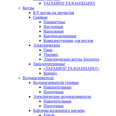
ТАГАНРОГ ГАЗОАППАРАТ
Котлы
Б/У котлы на запчастья
Газовые
Парапетные
Настенные
Напольные
Конденсационные
Комплектующие для котлов
Электрические
Oasis
Thermex
Электрические котлы Теплотех
Твердотопливные
«ТАГАНРОГ ГАЗОАППАРАТ»
Конорд
Водонагреватели
Водонагреватели газовые
Накопительные
Проточные
Электрические водонагреватели
Накопительные
Проточные
Бойлеры косвенного нагрева
Ferroli