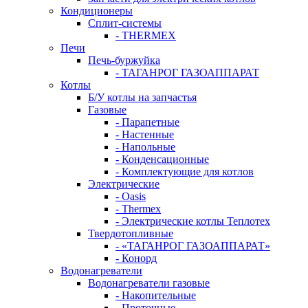
Кондиционеры
Сплит-системы
- THERMEX
Печи
Печь-буржуйка
- ТАГАНРОГ ГАЗОАППАРАТ
Котлы
Б/У котлы на запчастья
Газовые
- Парапетные
- Настенные
- Напольные
- Конденсационные
- Комплектующие для котлов
Электрические
- Oasis
- Thermex
- Электрические котлы Теплотех
Твердотопливные
- «ТАГАНРОГ ГАЗОАППАРАТ»
- Конорд
Водонагреватели
Водонагреватели газовые
- Накопительные
- Проточные