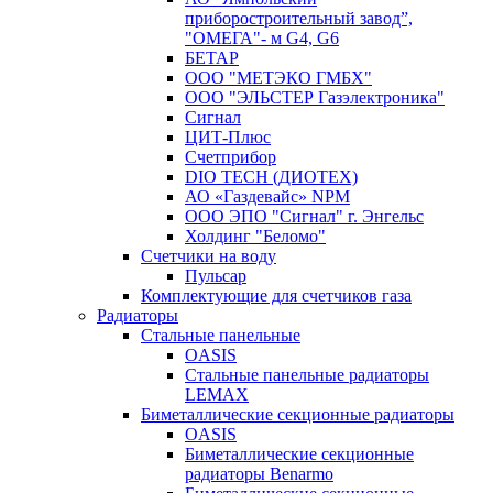
приборостроительный завод”,
"ОМЕГА"- м G4, G6
БЕТАР
ООО "МЕТЭКО ГМБХ"
ООО "ЭЛЬСТЕР Газэлектроника"
Сигнал
ЦИТ-Плюс
Счетприбор
DIO TECH (ДИОТЕХ)
АО «Газдевайс» NPM
ООО ЭПО "Сигнал" г. Энгельс
Холдинг "Беломо"
Счетчики на воду
Пульсар
Комплектующие для счетчиков газа
Радиаторы
Стальные панельные
OASIS
Стальные панельные радиаторы
LEMAX
Биметаллические секционные радиаторы
OASIS
Биметаллические секционные
радиаторы Benarmo