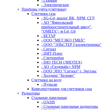
- Газовые
- Электрические
Приборы учёта (счётчики)
Счетчики газа
- SG-G4, аналог BK, NPM, СГД
- АО “Ямпольский
приборостроительный завод”,
"ОМЕГА"- м G4, G6
- БЕТАР
- ООО "МЕТЭКО ГМБХ"
- ООО "ЭЛЬСТЕР Газэлектроника"
- Сигнал
- ЦИТ-Плюс
- Счетприбор
- DIO TECH (ДИОТЕХ)
- АО «Газдевайс» NPM
- ООО ЭПО "Сигнал" г. Энгельс
- Холдинг "Беломо"
Счетчики на воду
- Пульсар
Комплектующие для счетчиков газа
Радиаторы
Стальные панельные
- OASIS
- Стальные панельные радиаторы