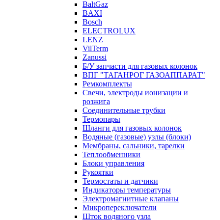
BaltGaz
BAXI
Bosch
ELECTROLUX
LENZ
VilTerm
Zanussi
Б/У запчасти для газовых колонок
ВПГ "ТАГАНРОГ ГАЗОАППАРАТ"
Ремкомплекты
Свечи, электроды ионизации и
розжига
Соединительные трубки
Термопары
Шланги для газовых колонок
Водяные (газовые) узлы (блоки)
Мембраны, сальники, тарелки
Теплообменники
Блоки управления
Рукоятки
Термостаты и датчики
Индикаторы температуры
Электромагнитные клапаны
Микропереключатели
Шток водяного узла