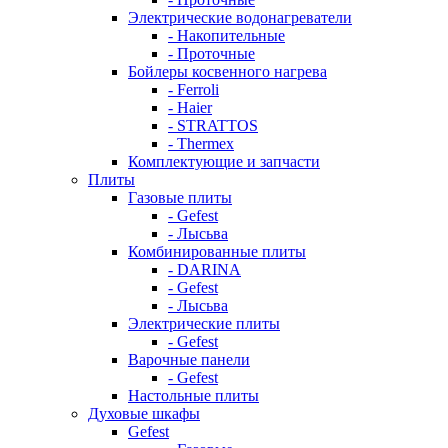
Электрические водонагреватели
- Накопительные
- Проточные
Бойлеры косвенного нагрева
- Ferroli
- Haier
- STRATTOS
- Thermex
Комплектующие и запчасти
Плиты
Газовые плиты
- Gefest
- Лысьва
Комбинированные плиты
- DARINA
- Gefest
- Лысьва
Электрические плиты
- Gefest
Варочные панели
- Gefest
Настольные плиты
Духовые шкафы
Gefest