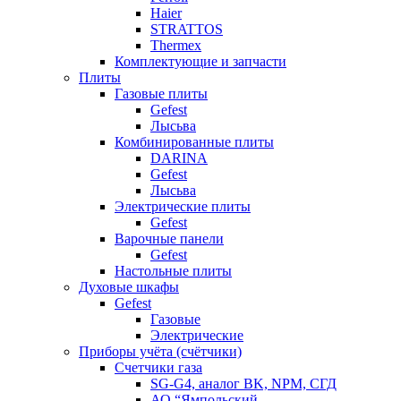
Haier
STRATTOS
Thermex
Комплектующие и запчасти
Плиты
Газовые плиты
Gefest
Лысьва
Комбинированные плиты
DARINA
Gefest
Лысьва
Электрические плиты
Gefest
Варочные панели
Gefest
Настольные плиты
Духовые шкафы
Gefest
Газовые
Электрические
Приборы учёта (счётчики)
Счетчики газа
SG-G4, аналог BK, NPM, СГД
АО “Ямпольский