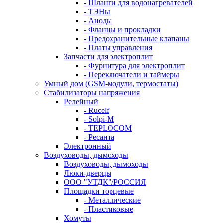
- Шланги для водонагревателей
- ТЭНы
- Аноды
- Фланцы и прокладки
- Предохранительные клапаны
- Платы управления
Запчасти для электроплит
- Фурнитура для электроплит
- Переключатели и таймеры
Умный дом (GSM-модули, термостаты)
Cтабилизаторы напряжения
Релейный
- Rucelf
- Solpi-M
- TEPLOCOM
- Ресанта
Электронный
Воздуховоды, дымоходы
Воздуховоды, дымоходы
Люки-дверцы
ООО "УТДК"/РОССИЯ
Площадки торцевые
- Металлические
- Пластиковые
Хомуты