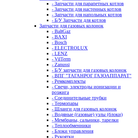
- Запчасти для парапетных котлов
- Запчасти для настенных котлов
- Запчасти для напольных котлов
- Б/У Запчасти для котлов
Запчасти для газовых колонок
- BaltGaz
- BAXI
- Bosch
- ELECTROLUX
- LENZ
- VilTerm
- Zanussi
- Б/У запчасти для газовых колонок
- ВПГ "ТАГАНРОГ ГАЗОАППАРАТ"
- Ремкомплекты
- Свечи, электроды ионизации и
розжига
- Соединительные трубки
- Термопары
- Шланги для газовых колонок
- Водяные (газовые) узлы (блоки)
- Мембраны, сальники, тарелки
- Теплообменники
- Блоки управления
- Рукоятки