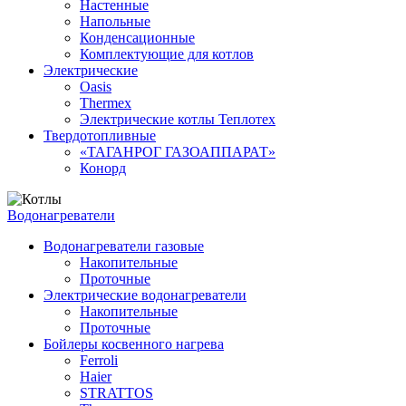
Настенные
Напольные
Конденсационные
Комплектующие для котлов
Электрические
Oasis
Thermex
Электрические котлы Теплотех
Твердотопливные
«ТАГАНРОГ ГАЗОАППАРАТ»
Конорд
Водонагреватели
Водонагреватели газовые
Накопительные
Проточные
Электрические водонагреватели
Накопительные
Проточные
Бойлеры косвенного нагрева
Ferroli
Haier
STRATTOS