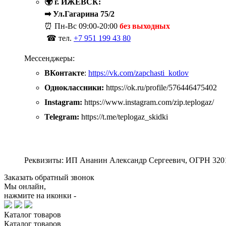
🌍 г. ИЖЕВСК:
➡ Ул.Гагарина 75/2
⏰ Пн-Вс
09:00-20:00
без выходных
☎ тел.
+7 951 199 43 80
Мессенджеры:
ВКонтакте
:
https://vk.com/zapchasti_kotlov
Одноклассники:
https://ok.ru/profile/576446475402
Instagram:
https://www.instagram.com/zip.teplogaz/
Telegram:
https://t.me/teplogaz_skidki
Реквизиты: ИП Ананин Александр Сергеевич, ОГРН 320
Заказать обратный звонок
Мы онлайн,
нажмите на иконки -
Каталог
товаров
Каталог
товаров