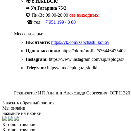
🌍 г. ИЖЕВСК:
➡ Ул.Гагарина 75/2
⏰ Пн-Вс
09:00-20:00
без выходных
☎ тел.
+7 951 199 43 80
Мессенджеры:
ВКонтакте
:
https://vk.com/zapchasti_kotlov
Одноклассники:
https://ok.ru/profile/576446475402
Instagram:
https://www.instagram.com/zip.teplogaz/
Telegram:
https://t.me/teplogaz_skidki
Реквизиты: ИП Ананин Александр Сергеевич, ОГРН 320
Заказать обратный звонок
Мы онлайн,
нажмите на иконки -
Каталог
товаров
Каталог
товаров