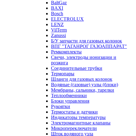
BaltGaz
BAXI
Bosch
ELECTROLUX
LENZ
VilTerm
Zanussi
Б/У запчасти для газовых колонок
ВПГ "ТАГАНРОГ ГАЗОАППАРАТ"
Ремкомплекты
Свечи, электроды ионизации и
розжига
Соединительные трубки
Термопары
Шланги для газовых колонок
Водяные (газовые) узлы (блоки)
Мембраны, сальники, тарелки
Теплообменники
Блоки управления
Рукоятки
Термостаты и датчики
Индикаторы температуры
Электромагнитные клапаны
Микропереключатели
Шток водяного узла