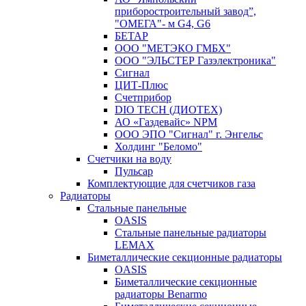
приборостроительный завод”,
"ОМЕГА"- м G4, G6
БЕТАР
ООО "МЕТЭКО ГМБХ"
ООО "ЭЛЬСТЕР Газэлектроника"
Сигнал
ЦИТ-Плюс
Счетприбор
DIO TECH (ДИОТЕХ)
АО «Газдевайс» NPM
ООО ЭПО "Сигнал" г. Энгельс
Холдинг "Беломо"
Счетчики на воду
Пульсар
Комплектующие для счетчиков газа
Радиаторы
Стальные панельные
OASIS
Стальные панельные радиаторы
LEMAX
Биметаллические секционные радиаторы
OASIS
Биметаллические секционные
радиаторы Benarmo