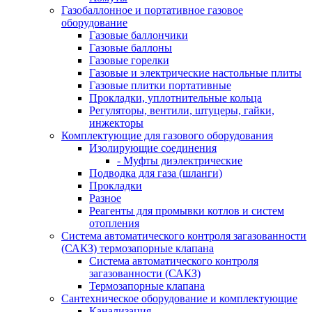
Газобаллонное и портативное газовое
оборудование
Газовые баллончики
Газовые баллоны
Газовые горелки
Газовые и электрические настольные плиты
Газовые плитки портативные
Прокладки, уплотнительные кольца
Регуляторы, вентили, штуцеры, гайки,
инжекторы
Комплектующие для газового оборудования
Изолирующие соединения
- Муфты диэлектрические
Подводка для газа (шланги)
Прокладки
Разное
Реагенты для промывки котлов и систем
отопления
Система автоматического контроля загазованности
(САКЗ) термозапорные клапана
Система автоматического контроля
загазованности (САКЗ)
Термозапорные клапана
Сантехническое оборудование и комплектующие
Канализация