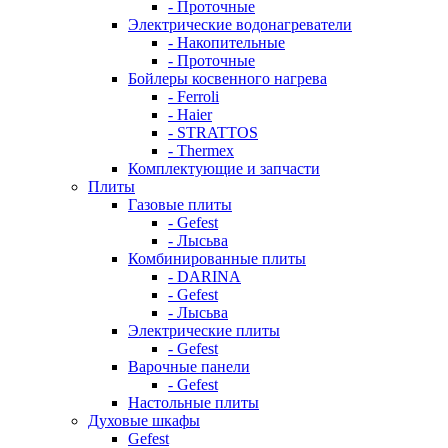
- Проточные
Электрические водонагреватели
- Накопительные
- Проточные
Бойлеры косвенного нагрева
- Ferroli
- Haier
- STRATTOS
- Thermex
Комплектующие и запчасти
Плиты
Газовые плиты
- Gefest
- Лысьва
Комбинированные плиты
- DARINA
- Gefest
- Лысьва
Электрические плиты
- Gefest
Варочные панели
- Gefest
Настольные плиты
Духовые шкафы
Gefest