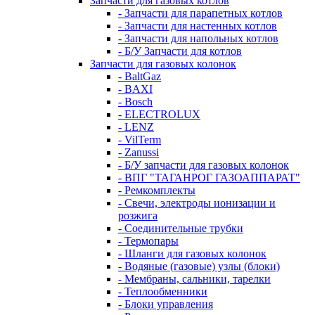
Запчасти для газовых котлов
- Запчасти для парапетных котлов
- Запчасти для настенных котлов
- Запчасти для напольных котлов
- Б/У Запчасти для котлов
Запчасти для газовых колонок
- BaltGaz
- BAXI
- Bosch
- ELECTROLUX
- LENZ
- VilTerm
- Zanussi
- Б/У запчасти для газовых колонок
- ВПГ "ТАГАНРОГ ГАЗОАППАРАТ"
- Ремкомплекты
- Свечи, электроды ионизации и
розжига
- Соединительные трубки
- Термопары
- Шланги для газовых колонок
- Водяные (газовые) узлы (блоки)
- Мембраны, сальники, тарелки
- Теплообменники
- Блоки управления