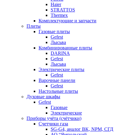
Haier
STRATTOS
Thermex
Комплектующие и запчасти
Плиты
Газовые плиты
Gefest
Лысьва
Комбинированные плиты
DARINA
Gefest
Лысьва
Электрические плиты
Gefest
Варочные панели
Gefest
Настольные плиты
Духовые шкафы
Gefest
Газовые
Электрические
Приборы учёта (счётчики)
Счетчики газа
SG-G4, аналог BK, NPM, СГД
АО “Ямпольский