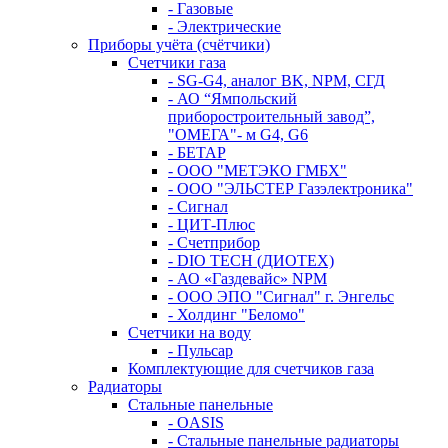
- Газовые
- Электрические
Приборы учёта (счётчики)
Счетчики газа
- SG-G4, аналог BK, NPM, СГД
- АО “Ямпольский
приборостроительный завод”,
"ОМЕГА"- м G4, G6
- БЕТАР
- ООО "МЕТЭКО ГМБХ"
- ООО "ЭЛЬСТЕР Газэлектроника"
- Сигнал
- ЦИТ-Плюс
- Счетприбор
- DIO TECH (ДИОТЕХ)
- АО «Газдевайс» NPM
- ООО ЭПО "Сигнал" г. Энгельс
- Холдинг "Беломо"
Счетчики на воду
- Пульсар
Комплектующие для счетчиков газа
Радиаторы
Стальные панельные
- OASIS
- Стальные панельные радиаторы