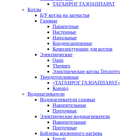
ТАГАНРОГ ГАЗОАППАРАТ
Котлы
Б/У котлы на запчастья
Газовые
Парапетные
Настенные
Напольные
Конденсационные
Комплектующие для котлов
Электрические
Oasis
Thermex
Электрические котлы Теплотех
Твердотопливные
«ТАГАНРОГ ГАЗОАППАРАТ»
Конорд
Водонагреватели
Водонагреватели газовые
Накопительные
Проточные
Электрические водонагреватели
Накопительные
Проточные
Бойлеры косвенного нагрева
Ferroli