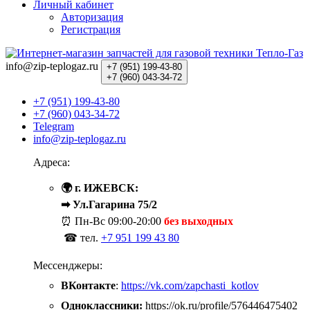
Личный кабинет
Авторизация
Регистрация
info@zip-teplogaz.ru
+7 (951)
199-43-80
+7 (960)
043-34-72
+7 (951) 199-43-80
+7 (960) 043-34-72
Telegram
info@zip-teplogaz.ru
Адреса:
🌍 г. ИЖЕВСК:
➡ Ул.Гагарина 75/2
⏰ Пн-Вс
09:00-20:00
без выходных
☎ тел.
+7 951 199 43 80
Мессенджеры:
ВКонтакте
:
https://vk.com/zapchasti_kotlov
Одноклассники:
https://ok.ru/profile/576446475402