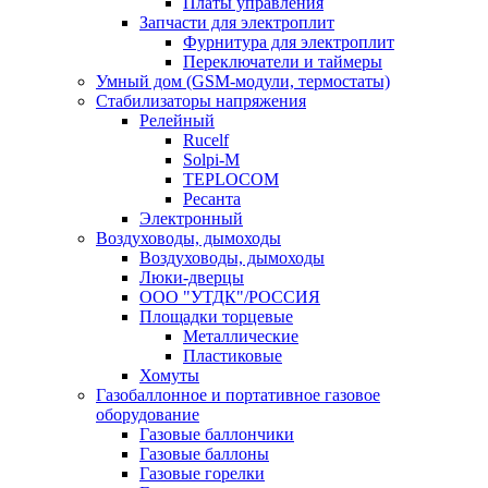
Платы управления
Запчасти для электроплит
Фурнитура для электроплит
Переключатели и таймеры
Умный дом (GSM-модули, термостаты)
Cтабилизаторы напряжения
Релейный
Rucelf
Solpi-M
TEPLOCOM
Ресанта
Электронный
Воздуховоды, дымоходы
Воздуховоды, дымоходы
Люки-дверцы
ООО "УТДК"/РОССИЯ
Площадки торцевые
Металлические
Пластиковые
Хомуты
Газобаллонное и портативное газовое
оборудование
Газовые баллончики
Газовые баллоны
Газовые горелки