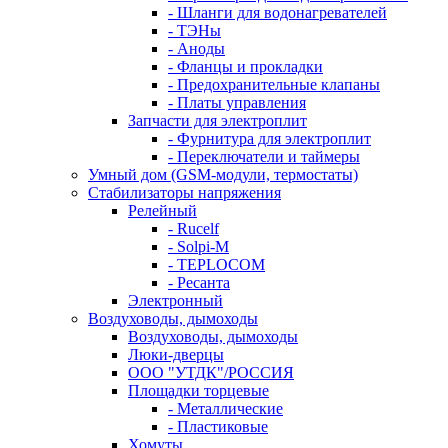
- Шланги для водонагревателей
- ТЭНы
- Аноды
- Фланцы и прокладки
- Предохранительные клапаны
- Платы управления
Запчасти для электроплит
- Фурнитура для электроплит
- Переключатели и таймеры
Умный дом (GSM-модули, термостаты)
Cтабилизаторы напряжения
Релейный
- Rucelf
- Solpi-M
- TEPLOCOM
- Ресанта
Электронный
Воздуховоды, дымоходы
Воздуховоды, дымоходы
Люки-дверцы
ООО "УТДК"/РОССИЯ
Площадки торцевые
- Металлические
- Пластиковые
Хомуты