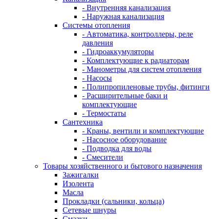
- Внутренняя канализация
- Наружная канализация
Системы отопления
- Автоматика, контроллеры, реле
давления
- Гидроаккумуляторы
- Комплектующие к радиаторам
- Манометры для систем отопления
- Насосы
- Полипропиленовые трубы, фитинги
- Расширительные баки и
комплектующие
- Термостаты
Сантехника
- Краны, вентили и комплектующие
- Насосное оборудование
- Подводка для воды
- Смесители
Товары хозяйственного и бытового назначения
Зажигалки
Изолента
Масла
Прокладки (сальники, кольца)
Сетевые шнуры
Смазки