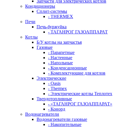
Запчасти для электрических котлов
Кондиционеры
Сплит-системы
- THERMEX
Печи
Печь-буржуйка
- ТАГАНРОГ ГАЗОАППАРАТ
Котлы
Б/У котлы на запчастья
Газовые
- Парапетные
- Настенные
- Напольные
- Конденсационные
- Комплектующие для котлов
Электрические
- Oasis
- Thermex
- Электрические котлы Теплотех
Твердотопливные
- «ТАГАНРОГ ГАЗОАППАРАТ»
- Конорд
Водонагреватели
Водонагреватели газовые
- Накопительные