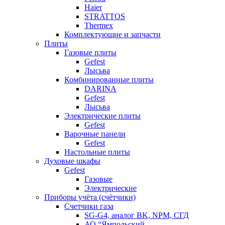
Haier
STRATTOS
Thermex
Комплектующие и запчасти
Плиты
Газовые плиты
Gefest
Лысьва
Комбинированные плиты
DARINA
Gefest
Лысьва
Электрические плиты
Gefest
Варочные панели
Gefest
Настольные плиты
Духовые шкафы
Gefest
Газовые
Электрические
Приборы учёта (счётчики)
Счетчики газа
SG-G4, аналог BK, NPM, СГД
АО “Ямпольский