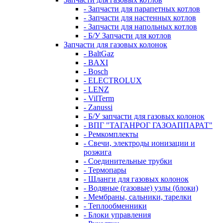
- Запчасти для парапетных котлов
- Запчасти для настенных котлов
- Запчасти для напольных котлов
- Б/У Запчасти для котлов
Запчасти для газовых колонок
- BaltGaz
- BAXI
- Bosch
- ELECTROLUX
- LENZ
- VilTerm
- Zanussi
- Б/У запчасти для газовых колонок
- ВПГ "ТАГАНРОГ ГАЗОАППАРАТ"
- Ремкомплекты
- Свечи, электроды ионизации и
розжига
- Соединительные трубки
- Термопары
- Шланги для газовых колонок
- Водяные (газовые) узлы (блоки)
- Мембраны, сальники, тарелки
- Теплообменники
- Блоки управления