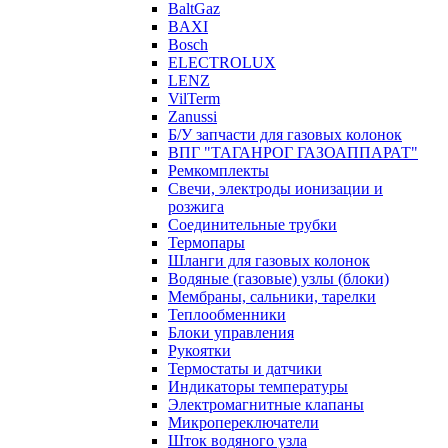
BaltGaz
BAXI
Bosch
ELECTROLUX
LENZ
VilTerm
Zanussi
Б/У запчасти для газовых колонок
ВПГ "ТАГАНРОГ ГАЗОАППАРАТ"
Ремкомплекты
Свечи, электроды ионизации и
розжига
Соединительные трубки
Термопары
Шланги для газовых колонок
Водяные (газовые) узлы (блоки)
Мембраны, сальники, тарелки
Теплообменники
Блоки управления
Рукоятки
Термостаты и датчики
Индикаторы температуры
Электромагнитные клапаны
Микропереключатели
Шток водяного узла