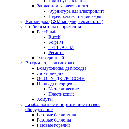
Платы управления
Запчасти для электроплит
Фурнитура для электроплит
Переключатели и таймеры
Умный дом (GSM-модули, термостаты)
Cтабилизаторы напряжения
Релейный
Rucelf
Solpi-M
TEPLOCOM
Ресанта
Электронный
Воздуховоды, дымоходы
Воздуховоды, дымоходы
Люки-дверцы
ООО "УТДК"/РОССИЯ
Площадки торцевые
Металлические
Пластиковые
Хомуты
Газобаллонное и портативное газовое
оборудование
Газовые баллончики
Газовые баллоны
Газовые горелки