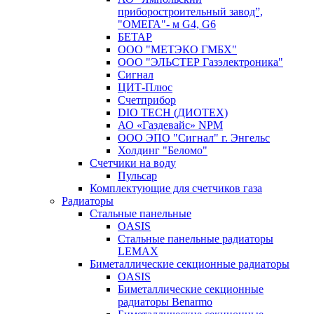
приборостроительный завод”,
"ОМЕГА"- м G4, G6
БЕТАР
ООО "МЕТЭКО ГМБХ"
ООО "ЭЛЬСТЕР Газэлектроника"
Сигнал
ЦИТ-Плюс
Счетприбор
DIO TECH (ДИОТЕХ)
АО «Газдевайс» NPM
ООО ЭПО "Сигнал" г. Энгельс
Холдинг "Беломо"
Счетчики на воду
Пульсар
Комплектующие для счетчиков газа
Радиаторы
Стальные панельные
OASIS
Стальные панельные радиаторы
LEMAX
Биметаллические секционные радиаторы
OASIS
Биметаллические секционные
радиаторы Benarmo