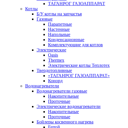
ТАГАНРОГ ГАЗОАППАРАТ
Котлы
Б/У котлы на запчастья
Газовые
Парапетные
Настенные
Напольные
Конденсационные
Комплектующие для котлов
Электрические
Oasis
Thermex
Электрические котлы Теплотех
Твердотопливные
«ТАГАНРОГ ГАЗОАППАРАТ»
Конорд
Водонагреватели
Водонагреватели газовые
Накопительные
Проточные
Электрические водонагреватели
Накопительные
Проточные
Бойлеры косвенного нагрева
Ferroli