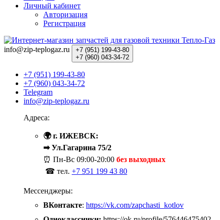
Личный кабинет
Авторизация
Регистрация
info@zip-teplogaz.ru
+7 (951)
199-43-80
+7 (960)
043-34-72
+7 (951) 199-43-80
+7 (960) 043-34-72
Telegram
info@zip-teplogaz.ru
Адреса:
🌍 г. ИЖЕВСК:
➡ Ул.Гагарина 75/2
⏰ Пн-Вс
09:00-20:00
без выходных
☎ тел.
+7 951 199 43 80
Мессенджеры:
ВКонтакте
:
https://vk.com/zapchasti_kotlov
Одноклассники:
https://ok.ru/profile/576446475402