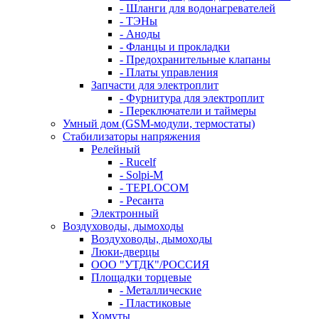
- Шланги для водонагревателей
- ТЭНы
- Аноды
- Фланцы и прокладки
- Предохранительные клапаны
- Платы управления
Запчасти для электроплит
- Фурнитура для электроплит
- Переключатели и таймеры
Умный дом (GSM-модули, термостаты)
Cтабилизаторы напряжения
Релейный
- Rucelf
- Solpi-M
- TEPLOCOM
- Ресанта
Электронный
Воздуховоды, дымоходы
Воздуховоды, дымоходы
Люки-дверцы
ООО "УТДК"/РОССИЯ
Площадки торцевые
- Металлические
- Пластиковые
Хомуты