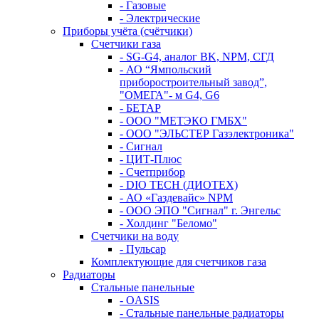
- Газовые
- Электрические
Приборы учёта (счётчики)
Счетчики газа
- SG-G4, аналог BK, NPM, СГД
- АО “Ямпольский
приборостроительный завод”,
"ОМЕГА"- м G4, G6
- БЕТАР
- ООО "МЕТЭКО ГМБХ"
- ООО "ЭЛЬСТЕР Газэлектроника"
- Сигнал
- ЦИТ-Плюс
- Счетприбор
- DIO TECH (ДИОТЕХ)
- АО «Газдевайс» NPM
- ООО ЭПО "Сигнал" г. Энгельс
- Холдинг "Беломо"
Счетчики на воду
- Пульсар
Комплектующие для счетчиков газа
Радиаторы
Стальные панельные
- OASIS
- Стальные панельные радиаторы