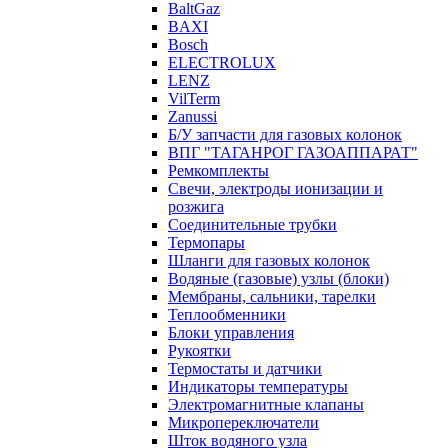
BaltGaz
BAXI
Bosch
ELECTROLUX
LENZ
VilTerm
Zanussi
Б/У запчасти для газовых колонок
ВПГ "ТАГАНРОГ ГАЗОАППАРАТ"
Ремкомплекты
Свечи, электроды ионизации и
розжига
Соединительные трубки
Термопары
Шланги для газовых колонок
Водяные (газовые) узлы (блоки)
Мембраны, сальники, тарелки
Теплообменники
Блоки управления
Рукоятки
Термостаты и датчики
Индикаторы температуры
Электромагнитные клапаны
Микропереключатели
Шток водяного узла