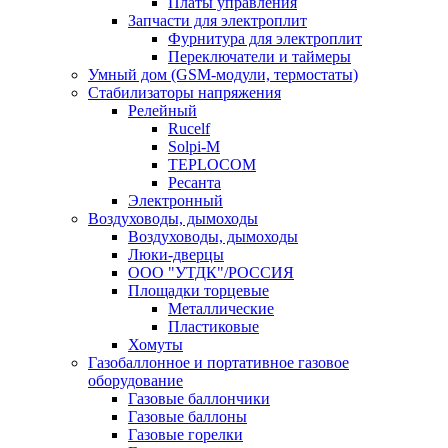
Платы управления
Запчасти для электроплит
Фурнитура для электроплит
Переключатели и таймеры
Умный дом (GSM-модули, термостаты)
Cтабилизаторы напряжения
Релейный
Rucelf
Solpi-M
TEPLOCOM
Ресанта
Электронный
Воздуховоды, дымоходы
Воздуховоды, дымоходы
Люки-дверцы
ООО "УТДК"/РОССИЯ
Площадки торцевые
Металлические
Пластиковые
Хомуты
Газобаллонное и портативное газовое
оборудование
Газовые баллончики
Газовые баллоны
Газовые горелки