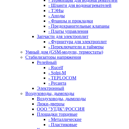
- Термопары для водонагревателей
- Шланги для водонагревателей
- ТЭНы
- Аноды
- Фланцы и прокладки
- Предохранительные клапаны
- Платы управления
Запчасти для электроплит
- Фурнитура для электроплит
- Переключатели и таймеры
Умный дом (GSM-модули, термостаты)
Cтабилизаторы напряжения
Релейный
- Rucelf
- Solpi-M
- TEPLOCOM
- Ресанта
Электронный
Воздуховоды, дымоходы
Воздуховоды, дымоходы
Люки-дверцы
ООО "УТДК"/РОССИЯ
Площадки торцевые
- Металлические
- Пластиковые