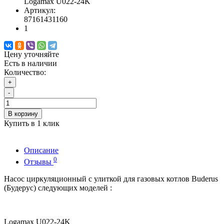
Logamax U022-24K
Артикул:
87161431160
1
Цену уточняйте
Есть в наличии
Количество:
+
-
В корзину
Купить в 1 клик
Описание
0
Отзывы
Насос циркуляционный c улиткой для газовых котлов Buderus
(Будерус) следующих моделей :
Logamax U022-24K