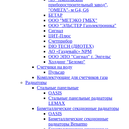
приборостроительный завод”,
"ОМЕГА"- м G4, G6
БЕТАР
ООО "МЕТЭКО ГМБХ"
ООО "ЭЛЬСТЕР Газэлектроника"
Сигнал
ЦИТ-Плюс
Счетприбор
DIO TECH (ДИОТЕХ)
АО «Газдевайс» NPM
ООО ЭПО "Сигнал" г. Энгельс
Холдинг "Беломо"
Счетчики на воду
Пульсар
Комплектующие для счетчиков газа
Радиаторы
Стальные панельные
OASIS
Стальные панельные радиаторы
LEMAX
Биметаллические секционные радиаторы
OASIS
Биметаллические секционные
радиаторы Benarmo