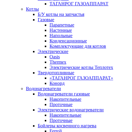
ТАГАНРОГ ГАЗОАППАРАТ
Котлы
Б/У котлы на запчастья
Газовые
Парапетные
Настенные
Напольные
Конденсационные
Комплектующие для котлов
Электрические
Oasis
Thermex
Электрические котлы Теплотех
Твердотопливные
«ТАГАНРОГ ГАЗОАППАРАТ»
Конорд
Водонагреватели
Водонагреватели газовые
Накопительные
Проточные
Электрические водонагреватели
Накопительные
Проточные
Бойлеры косвенного нагрева
Ferroli