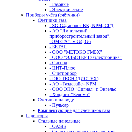
- Газовые
- Электрические
Приборы учёта (счётчики)
Счетчики газа
- SG-G4, аналог BK, NPM, СГД
- АО “Ямпольский
приборостроительный завод”,
"ОМЕГА"- м G4, G6
- БЕТАР
- ООО "МЕТЭКО ГМБХ"
- ООО "ЭЛЬСТЕР Газэлектроника"
- Сигнал
- ЦИТ-Плюс
- Счетприбор
- DIO TECH (ДИОТЕХ)
- АО «Газдевайс» NPM
- ООО ЭПО "Сигнал" г. Энгельс
- Холдинг "Беломо"
Счетчики на воду
- Пульсар
Комплектующие для счетчиков газа
Радиаторы
Стальные панельные
- OASIS
- Стальные панельные радиаторы