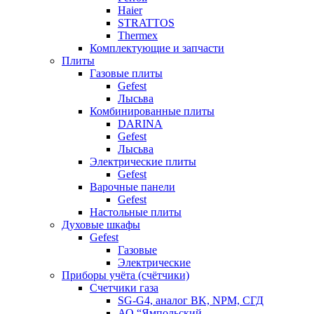
Haier
STRATTOS
Thermex
Комплектующие и запчасти
Плиты
Газовые плиты
Gefest
Лысьва
Комбинированные плиты
DARINA
Gefest
Лысьва
Электрические плиты
Gefest
Варочные панели
Gefest
Настольные плиты
Духовые шкафы
Gefest
Газовые
Электрические
Приборы учёта (счётчики)
Счетчики газа
SG-G4, аналог BK, NPM, СГД
АО “Ямпольский