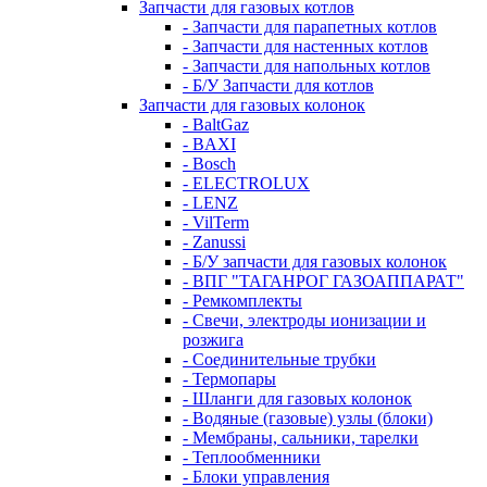
Запчасти для газовых котлов
- Запчасти для парапетных котлов
- Запчасти для настенных котлов
- Запчасти для напольных котлов
- Б/У Запчасти для котлов
Запчасти для газовых колонок
- BaltGaz
- BAXI
- Bosch
- ELECTROLUX
- LENZ
- VilTerm
- Zanussi
- Б/У запчасти для газовых колонок
- ВПГ "ТАГАНРОГ ГАЗОАППАРАТ"
- Ремкомплекты
- Свечи, электроды ионизации и
розжига
- Соединительные трубки
- Термопары
- Шланги для газовых колонок
- Водяные (газовые) узлы (блоки)
- Мембраны, сальники, тарелки
- Теплообменники
- Блоки управления