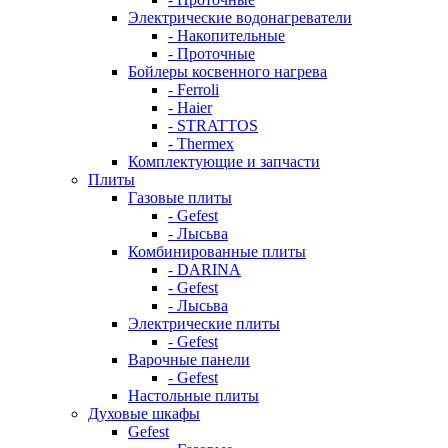
Электрические водонагреватели
- Накопительные
- Проточные
Бойлеры косвенного нагрева
- Ferroli
- Haier
- STRATTOS
- Thermex
Комплектующие и запчасти
Плиты
Газовые плиты
- Gefest
- Лысьва
Комбинированные плиты
- DARINA
- Gefest
- Лысьва
Электрические плиты
- Gefest
Варочные панели
- Gefest
Настольные плиты
Духовые шкафы
Gefest