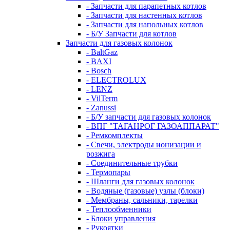
- Запчасти для парапетных котлов
- Запчасти для настенных котлов
- Запчасти для напольных котлов
- Б/У Запчасти для котлов
Запчасти для газовых колонок
- BaltGaz
- BAXI
- Bosch
- ELECTROLUX
- LENZ
- VilTerm
- Zanussi
- Б/У запчасти для газовых колонок
- ВПГ "ТАГАНРОГ ГАЗОАППАРАТ"
- Ремкомплекты
- Свечи, электроды ионизации и
розжига
- Соединительные трубки
- Термопары
- Шланги для газовых колонок
- Водяные (газовые) узлы (блоки)
- Мембраны, сальники, тарелки
- Теплообменники
- Блоки управления
- Рукоятки