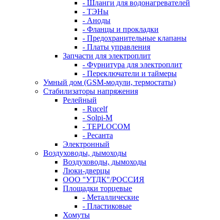
- Шланги для водонагревателей
- ТЭНы
- Аноды
- Фланцы и прокладки
- Предохранительные клапаны
- Платы управления
Запчасти для электроплит
- Фурнитура для электроплит
- Переключатели и таймеры
Умный дом (GSM-модули, термостаты)
Cтабилизаторы напряжения
Релейный
- Rucelf
- Solpi-M
- TEPLOCOM
- Ресанта
Электронный
Воздуховоды, дымоходы
Воздуховоды, дымоходы
Люки-дверцы
ООО "УТДК"/РОССИЯ
Площадки торцевые
- Металлические
- Пластиковые
Хомуты