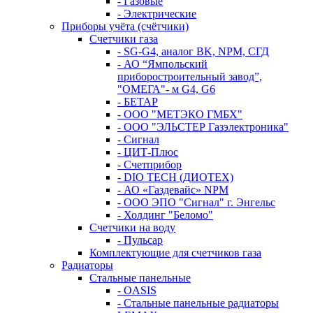
- Газовые
- Электрические
Приборы учёта (счётчики)
Счетчики газа
- SG-G4, аналог BK, NPM, СГД
- АО “Ямпольский
приборостроительный завод”,
"ОМЕГА"- м G4, G6
- БЕТАР
- ООО "МЕТЭКО ГМБХ"
- ООО "ЭЛЬСТЕР Газэлектроника"
- Сигнал
- ЦИТ-Плюс
- Счетприбор
- DIO TECH (ДИОТЕХ)
- АО «Газдевайс» NPM
- ООО ЭПО "Сигнал" г. Энгельс
- Холдинг "Беломо"
Счетчики на воду
- Пульсар
Комплектующие для счетчиков газа
Радиаторы
Стальные панельные
- OASIS
- Стальные панельные радиаторы