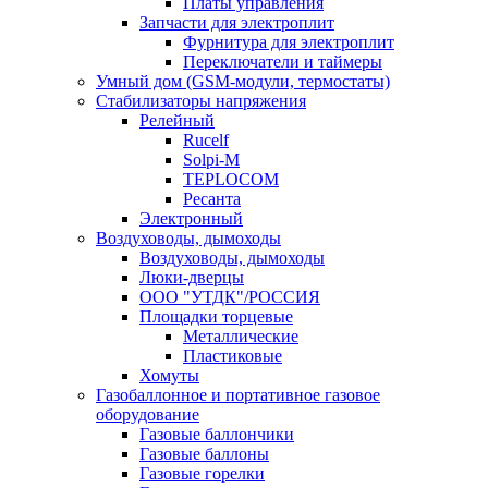
Платы управления
Запчасти для электроплит
Фурнитура для электроплит
Переключатели и таймеры
Умный дом (GSM-модули, термостаты)
Cтабилизаторы напряжения
Релейный
Rucelf
Solpi-M
TEPLOCOM
Ресанта
Электронный
Воздуховоды, дымоходы
Воздуховоды, дымоходы
Люки-дверцы
ООО "УТДК"/РОССИЯ
Площадки торцевые
Металлические
Пластиковые
Хомуты
Газобаллонное и портативное газовое
оборудование
Газовые баллончики
Газовые баллоны
Газовые горелки