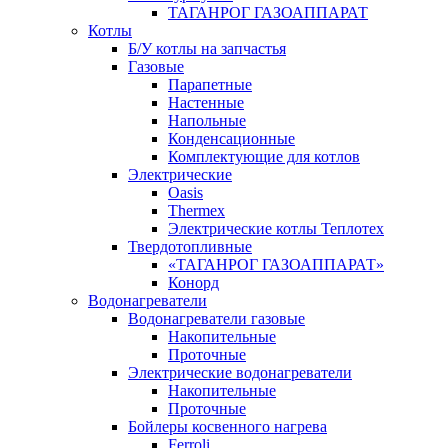
ТАГАНРОГ ГАЗОАППАРАТ
Котлы
Б/У котлы на запчастья
Газовые
Парапетные
Настенные
Напольные
Конденсационные
Комплектующие для котлов
Электрические
Oasis
Thermex
Электрические котлы Теплотех
Твердотопливные
«ТАГАНРОГ ГАЗОАППАРАТ»
Конорд
Водонагреватели
Водонагреватели газовые
Накопительные
Проточные
Электрические водонагреватели
Накопительные
Проточные
Бойлеры косвенного нагрева
Ferroli