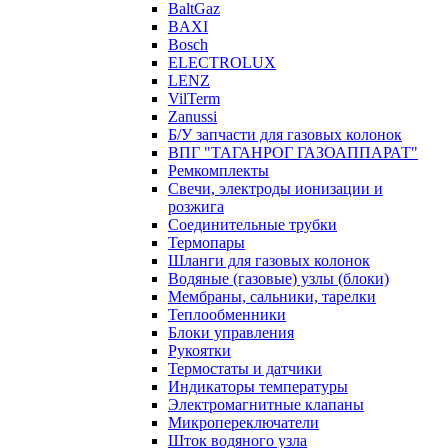
BaltGaz
BAXI
Bosch
ELECTROLUX
LENZ
VilTerm
Zanussi
Б/У запчасти для газовых колонок
ВПГ "ТАГАНРОГ ГАЗОАППАРАТ"
Ремкомплекты
Свечи, электроды ионизации и
розжига
Соединительные трубки
Термопары
Шланги для газовых колонок
Водяные (газовые) узлы (блоки)
Мембраны, сальники, тарелки
Теплообменники
Блоки управления
Рукоятки
Термостаты и датчики
Индикаторы температуры
Электромагнитные клапаны
Микропереключатели
Шток водяного узла