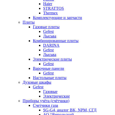
Haier
STRATTOS
Thermex
Комплектующие и запчасти
Плиты
Газовые плиты
Gefest
Лысьва
Комбинированные плиты
DARINA
Gefest
Лысьва
Электрические плиты
Gefest
Варочные панели
Gefest
Настольные плиты
Духовые шкафы
Gefest
Газовые
Электрические
Приборы учёта (счётчики)
Счетчики газа
SG-G4, аналог BK, NPM, СГД
АО “Ямпольский