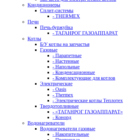
Кондиционеры
Сплит-системы
- THERMEX
Печи
Печь-буржуйка
- ТАГАНРОГ ГАЗОАППАРАТ
Котлы
Б/У котлы на запчастья
Газовые
- Парапетные
- Настенные
- Напольные
- Конденсационные
- Комплектующие для котлов
Электрические
- Oasis
- Thermex
- Электрические котлы Теплотех
Твердотопливные
- «ТАГАНРОГ ГАЗОАППАРАТ»
- Конорд
Водонагреватели
Водонагреватели газовые
- Накопительные
- Проточные