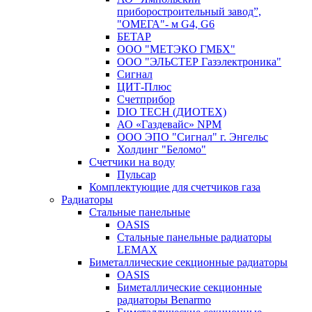
приборостроительный завод”,
"ОМЕГА"- м G4, G6
БЕТАР
ООО "МЕТЭКО ГМБХ"
ООО "ЭЛЬСТЕР Газэлектроника"
Сигнал
ЦИТ-Плюс
Счетприбор
DIO TECH (ДИОТЕХ)
АО «Газдевайс» NPM
ООО ЭПО "Сигнал" г. Энгельс
Холдинг "Беломо"
Счетчики на воду
Пульсар
Комплектующие для счетчиков газа
Радиаторы
Стальные панельные
OASIS
Стальные панельные радиаторы
LEMAX
Биметаллические секционные радиаторы
OASIS
Биметаллические секционные
радиаторы Benarmo