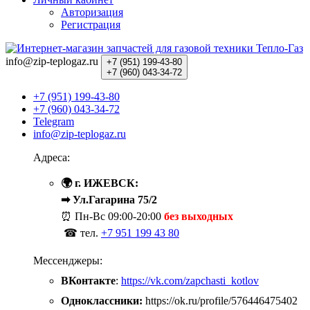
Авторизация
Регистрация
info@zip-teplogaz.ru
+7 (951)
199-43-80
+7 (960)
043-34-72
+7 (951) 199-43-80
+7 (960) 043-34-72
Telegram
info@zip-teplogaz.ru
Адреса:
🌍 г. ИЖЕВСК:
➡ Ул.Гагарина 75/2
⏰ Пн-Вс
09:00-20:00
без выходных
☎ тел.
+7 951 199 43 80
Мессенджеры:
ВКонтакте
:
https://vk.com/zapchasti_kotlov
Одноклассники:
https://ok.ru/profile/576446475402