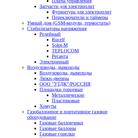
Платы управления
Запчасти для электроплит
Фурнитура для электроплит
Переключатели и таймеры
Умный дом (GSM-модули, термостаты)
Cтабилизаторы напряжения
Релейный
Rucelf
Solpi-M
TEPLOCOM
Ресанта
Электронный
Воздуховоды, дымоходы
Воздуховоды, дымоходы
Люки-дверцы
ООО "УТДК"/РОССИЯ
Площадки торцевые
Металлические
Пластиковые
Хомуты
Газобаллонное и портативное газовое
оборудование
Газовые баллончики
Газовые баллоны
Газовые горелки