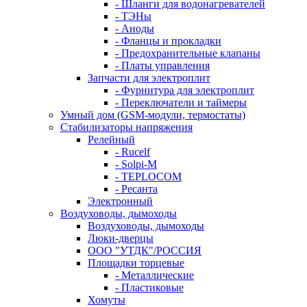
- Шланги для водонагревателей
- ТЭНы
- Аноды
- Фланцы и прокладки
- Предохранительные клапаны
- Платы управления
Запчасти для электроплит
- Фурнитура для электроплит
- Переключатели и таймеры
Умный дом (GSM-модули, термостаты)
Cтабилизаторы напряжения
Релейный
- Rucelf
- Solpi-M
- TEPLOCOM
- Ресанта
Электронный
Воздуховоды, дымоходы
Воздуховоды, дымоходы
Люки-дверцы
ООО "УТДК"/РОССИЯ
Площадки торцевые
- Металлические
- Пластиковые
Хомуты