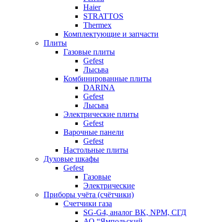
Haier
STRATTOS
Thermex
Комплектующие и запчасти
Плиты
Газовые плиты
Gefest
Лысьва
Комбинированные плиты
DARINA
Gefest
Лысьва
Электрические плиты
Gefest
Варочные панели
Gefest
Настольные плиты
Духовые шкафы
Gefest
Газовые
Электрические
Приборы учёта (счётчики)
Счетчики газа
SG-G4, аналог BK, NPM, СГД
АО “Ямпольский