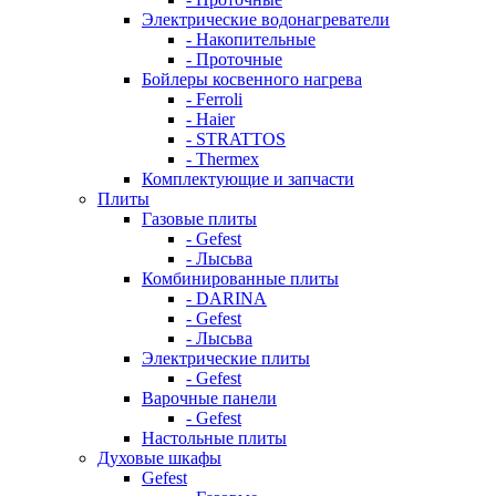
Электрические водонагреватели
- Накопительные
- Проточные
Бойлеры косвенного нагрева
- Ferroli
- Haier
- STRATTOS
- Thermex
Комплектующие и запчасти
Плиты
Газовые плиты
- Gefest
- Лысьва
Комбинированные плиты
- DARINA
- Gefest
- Лысьва
Электрические плиты
- Gefest
Варочные панели
- Gefest
Настольные плиты
Духовые шкафы
Gefest