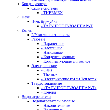
Кондиционеры
Сплит-системы
- THERMEX
Печи
Печь-буржуйка
- ТАГАНРОГ ГАЗОАППАРАТ
Котлы
Б/У котлы на запчастья
Газовые
- Парапетные
- Настенные
- Напольные
- Конденсационные
- Комплектующие для котлов
Электрические
- Oasis
- Thermex
- Электрические котлы Теплотех
Твердотопливные
- «ТАГАНРОГ ГАЗОАППАРАТ»
- Конорд
Водонагреватели
Водонагреватели газовые
- Накопительные
- Проточные