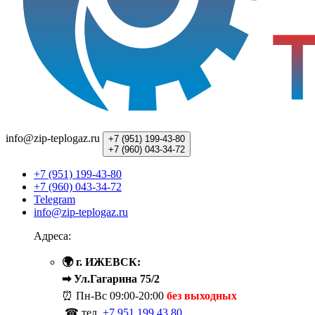
info@zip-teplogaz.ru
+7 (951)
199-43-80
+7 (960)
043-34-72
+7 (951) 199-43-80
+7 (960) 043-34-72
Telegram
info@zip-teplogaz.ru
Адреса:
🌍 г. ИЖЕВСК:
➡ Ул.Гагарина 75/2
⏰ Пн-Вс
09:00-20:00
без выходных
☎ тел.
+7 951 199 43 80