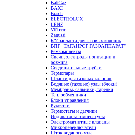
BaltGaz
BAXI
Bosch
ELECTROLUX
LENZ
VilTerm
Zanussi
Б/У запчасти для газовых колонок
ВПГ "ТАГАНРОГ ГАЗОАППАРАТ"
Ремкомплекты
Свечи, электроды ионизации и
розжига
Соединительные трубки
Термопары
Шланги для газовых колонок
Водяные (газовые) узлы (блоки)
Мембраны, сальники, тарелки
Теплообменники
Блоки управления
Рукоятки
Термостаты и датчики
Индикаторы температуры
Электромагнитные клапаны
Микропереключатели
Шток водяного узла