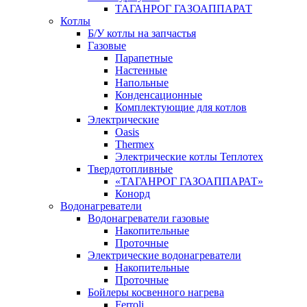
ТАГАНРОГ ГАЗОАППАРАТ
Котлы
Б/У котлы на запчастья
Газовые
Парапетные
Настенные
Напольные
Конденсационные
Комплектующие для котлов
Электрические
Oasis
Thermex
Электрические котлы Теплотех
Твердотопливные
«ТАГАНРОГ ГАЗОАППАРАТ»
Конорд
Водонагреватели
Водонагреватели газовые
Накопительные
Проточные
Электрические водонагреватели
Накопительные
Проточные
Бойлеры косвенного нагрева
Ferroli