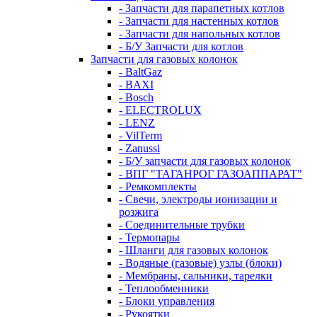
- Запчасти для парапетных котлов
- Запчасти для настенных котлов
- Запчасти для напольных котлов
- Б/У Запчасти для котлов
Запчасти для газовых колонок
- BaltGaz
- BAXI
- Bosch
- ELECTROLUX
- LENZ
- VilTerm
- Zanussi
- Б/У запчасти для газовых колонок
- ВПГ "ТАГАНРОГ ГАЗОАППАРАТ"
- Ремкомплекты
- Свечи, электроды ионизации и
розжига
- Соединительные трубки
- Термопары
- Шланги для газовых колонок
- Водяные (газовые) узлы (блоки)
- Мембраны, сальники, тарелки
- Теплообменники
- Блоки управления
- Рукоятки