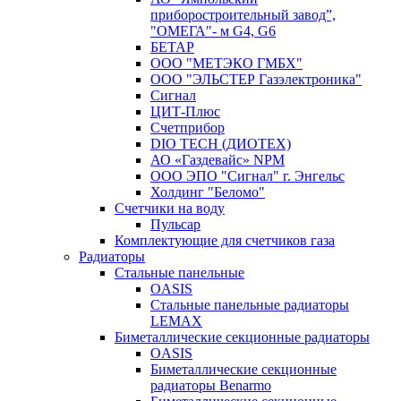
приборостроительный завод”,
"ОМЕГА"- м G4, G6
БЕТАР
ООО "МЕТЭКО ГМБХ"
ООО "ЭЛЬСТЕР Газэлектроника"
Сигнал
ЦИТ-Плюс
Счетприбор
DIO TECH (ДИОТЕХ)
АО «Газдевайс» NPM
ООО ЭПО "Сигнал" г. Энгельс
Холдинг "Беломо"
Счетчики на воду
Пульсар
Комплектующие для счетчиков газа
Радиаторы
Стальные панельные
OASIS
Стальные панельные радиаторы
LEMAX
Биметаллические секционные радиаторы
OASIS
Биметаллические секционные
радиаторы Benarmo