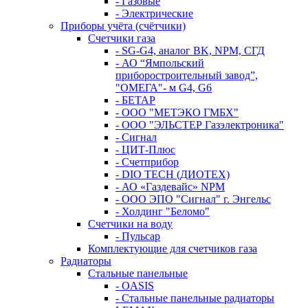
- Газовые
- Электрические
Приборы учёта (счётчики)
Счетчики газа
- SG-G4, аналог BK, NPM, СГД
- АО “Ямпольский
приборостроительный завод”,
"ОМЕГА"- м G4, G6
- БЕТАР
- ООО "МЕТЭКО ГМБХ"
- ООО "ЭЛЬСТЕР Газэлектроника"
- Сигнал
- ЦИТ-Плюс
- Счетприбор
- DIO TECH (ДИОТЕХ)
- АО «Газдевайс» NPM
- ООО ЭПО "Сигнал" г. Энгельс
- Холдинг "Беломо"
Счетчики на воду
- Пульсар
Комплектующие для счетчиков газа
Радиаторы
Стальные панельные
- OASIS
- Стальные панельные радиаторы