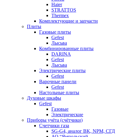
Haier
STRATTOS
Thermex
Комплектующие и запчасти
Плиты
Газовые плиты
Gefest
Лысьва
Комбинированные плиты
DARINA
Gefest
Лысьва
Электрические плиты
Gefest
Варочные панели
Gefest
Настольные плиты
Духовые шкафы
Gefest
Газовые
Электрические
Приборы учёта (счётчики)
Счетчики газа
SG-G4, аналог BK, NPM, СГД
АО “Ямпольский