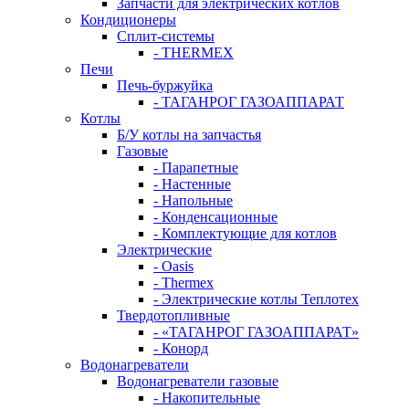
Запчасти для электрических котлов
Кондиционеры
Сплит-системы
- THERMEX
Печи
Печь-буржуйка
- ТАГАНРОГ ГАЗОАППАРАТ
Котлы
Б/У котлы на запчастья
Газовые
- Парапетные
- Настенные
- Напольные
- Конденсационные
- Комплектующие для котлов
Электрические
- Oasis
- Thermex
- Электрические котлы Теплотех
Твердотопливные
- «ТАГАНРОГ ГАЗОАППАРАТ»
- Конорд
Водонагреватели
Водонагреватели газовые
- Накопительные