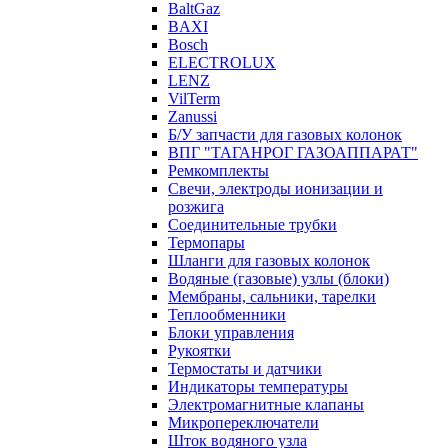
BaltGaz
BAXI
Bosch
ELECTROLUX
LENZ
VilTerm
Zanussi
Б/У запчасти для газовых колонок
ВПГ "ТАГАНРОГ ГАЗОАППАРАТ"
Ремкомплекты
Свечи, электроды ионизации и
розжига
Соединительные трубки
Термопары
Шланги для газовых колонок
Водяные (газовые) узлы (блоки)
Мембраны, сальники, тарелки
Теплообменники
Блоки управления
Рукоятки
Термостаты и датчики
Индикаторы температуры
Электромагнитные клапаны
Микропереключатели
Шток водяного узла