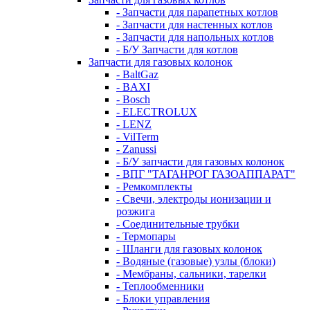
- Запчасти для парапетных котлов
- Запчасти для настенных котлов
- Запчасти для напольных котлов
- Б/У Запчасти для котлов
Запчасти для газовых колонок
- BaltGaz
- BAXI
- Bosch
- ELECTROLUX
- LENZ
- VilTerm
- Zanussi
- Б/У запчасти для газовых колонок
- ВПГ "ТАГАНРОГ ГАЗОАППАРАТ"
- Ремкомплекты
- Свечи, электроды ионизации и
розжига
- Соединительные трубки
- Термопары
- Шланги для газовых колонок
- Водяные (газовые) узлы (блоки)
- Мембраны, сальники, тарелки
- Теплообменники
- Блоки управления