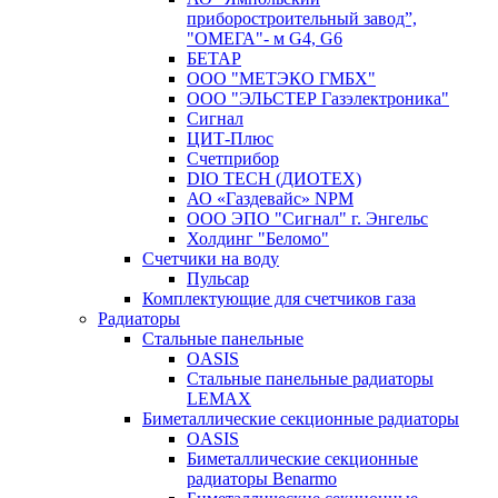
приборостроительный завод”,
"ОМЕГА"- м G4, G6
БЕТАР
ООО "МЕТЭКО ГМБХ"
ООО "ЭЛЬСТЕР Газэлектроника"
Сигнал
ЦИТ-Плюс
Счетприбор
DIO TECH (ДИОТЕХ)
АО «Газдевайс» NPM
ООО ЭПО "Сигнал" г. Энгельс
Холдинг "Беломо"
Счетчики на воду
Пульсар
Комплектующие для счетчиков газа
Радиаторы
Стальные панельные
OASIS
Стальные панельные радиаторы
LEMAX
Биметаллические секционные радиаторы
OASIS
Биметаллические секционные
радиаторы Benarmo