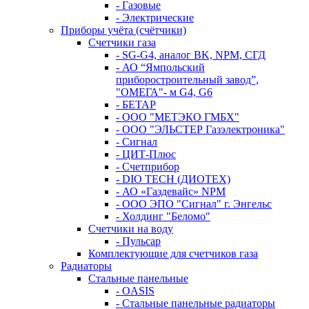
- Газовые
- Электрические
Приборы учёта (счётчики)
Счетчики газа
- SG-G4, аналог BK, NPM, СГД
- АО “Ямпольский
приборостроительный завод”,
"ОМЕГА"- м G4, G6
- БЕТАР
- ООО "МЕТЭКО ГМБХ"
- ООО "ЭЛЬСТЕР Газэлектроника"
- Сигнал
- ЦИТ-Плюс
- Счетприбор
- DIO TECH (ДИОТЕХ)
- АО «Газдевайс» NPM
- ООО ЭПО "Сигнал" г. Энгельс
- Холдинг "Беломо"
Счетчики на воду
- Пульсар
Комплектующие для счетчиков газа
Радиаторы
Стальные панельные
- OASIS
- Стальные панельные радиаторы