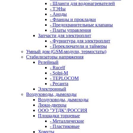
- Шланги для водонагревателей
- ТЭНы
- Аноды
- Фланцы и прокладки
- Предохранительные клапаны
- Платы управления
Запчасти для электроплит
- Фурнитура для электроплит
- Переключатели и таймеры
Умный дом (GSM-модули, термостаты)
Cтабилизаторы напряжения
Релейный
- Rucelf
- Solpi-M
- TEPLOCOM
- Ресанта
Электронный
Воздуховоды, дымоходы
Воздуховоды, дымоходы
Люки-дверцы
ООО "УТДК"/РОССИЯ
Площадки торцевые
- Металлические
- Пластиковые
Хомуты