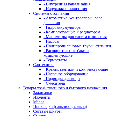
- Внутренняя канализация
- Наружная канализация
Системы отопления
- Автоматика, контроллеры, реле
давления
- Гидроаккумуляторы
- Комплектующие к радиаторам
- Манометры для систем отопления
- Насосы
- Полипропиленовые трубы, фитинги
- Расширительные баки и
комплектующие
- Термостаты
Сантехника
- Краны, вентили и комплектующие
- Насосное оборудование
- Подводка для воды
- Смесители
Товары хозяйственного и бытового назначения
Зажигалки
Изолента
Масла
Прокладки (сальники, кольца)
Сетевые шнуры
Смазки