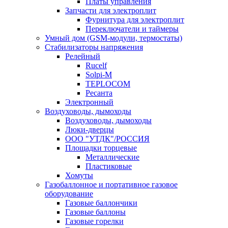
Платы управления
Запчасти для электроплит
Фурнитура для электроплит
Переключатели и таймеры
Умный дом (GSM-модули, термостаты)
Cтабилизаторы напряжения
Релейный
Rucelf
Solpi-M
TEPLOCOM
Ресанта
Электронный
Воздуховоды, дымоходы
Воздуховоды, дымоходы
Люки-дверцы
ООО "УТДК"/РОССИЯ
Площадки торцевые
Металлические
Пластиковые
Хомуты
Газобаллонное и портативное газовое
оборудование
Газовые баллончики
Газовые баллоны
Газовые горелки