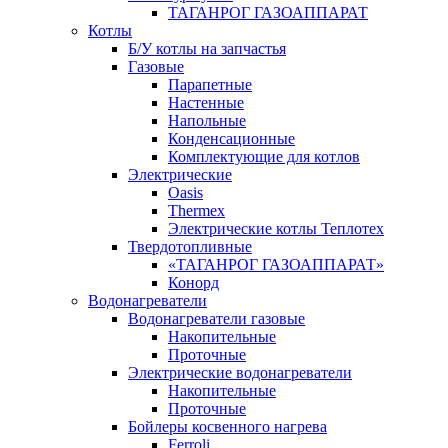
ТАГАНРОГ ГАЗОАППАРАТ
Котлы
Б/У котлы на запчастья
Газовые
Парапетные
Настенные
Напольные
Конденсационные
Комплектующие для котлов
Электрические
Oasis
Thermex
Электрические котлы Теплотех
Твердотопливные
«ТАГАНРОГ ГАЗОАППАРАТ»
Конорд
Водонагреватели
Водонагреватели газовые
Накопительные
Проточные
Электрические водонагреватели
Накопительные
Проточные
Бойлеры косвенного нагрева
Ferroli