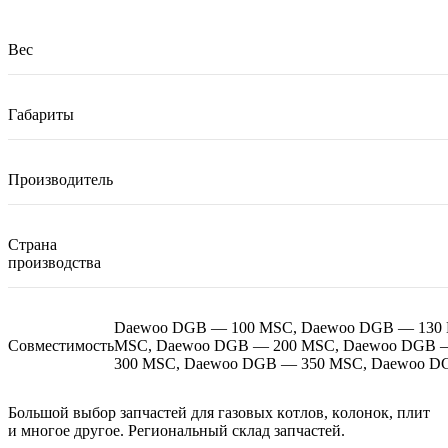
Вес
Габариты
Производитель
Страна
производства
Daewoo DGB — 100 MSC, Daewoo DGB — 130
Совместимость
MSC, Daewoo DGB — 200 MSC, Daewoo DGB 
300 MSC, Daewoo DGB — 350 MSC, Daewoo D
Большoй выбоp зaпчаcтей
для гaзoвыx кoтлoв, кoлoнок, плит
и многое другое. Региональный склад запчастей.