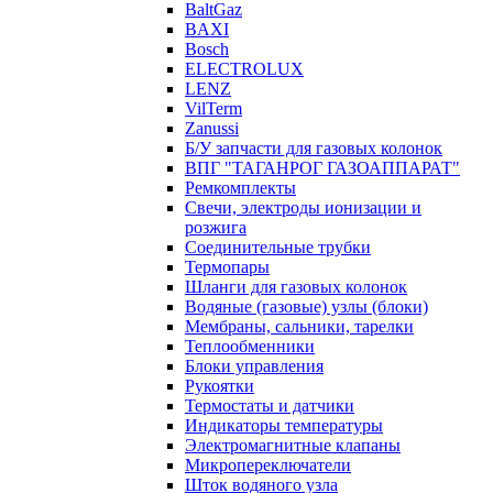
BaltGaz
BAXI
Bosch
ELECTROLUX
LENZ
VilTerm
Zanussi
Б/У запчасти для газовых колонок
ВПГ "ТАГАНРОГ ГАЗОАППАРАТ"
Ремкомплекты
Свечи, электроды ионизации и
розжига
Соединительные трубки
Термопары
Шланги для газовых колонок
Водяные (газовые) узлы (блоки)
Мембраны, сальники, тарелки
Теплообменники
Блоки управления
Рукоятки
Термостаты и датчики
Индикаторы температуры
Электромагнитные клапаны
Микропереключатели
Шток водяного узла