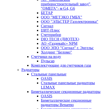
приборостроительный завод”,
"ОМЕГА"- м G4, G6
БЕТАР
ООО "МЕТЭКО ГМБХ"
ООО "ЭЛЬСТЕР Газэлектроника"
Сигнал
ЦИТ-Плюс
Счетприбор
DIO TECH (ДИОТЕХ)
АО «Газдевайс» NPM
ООО ЭПО "Сигнал" г. Энгельс
Холдинг "Беломо"
Счетчики на воду
Пульсар
Комплектующие для счетчиков газа
Радиаторы
Стальные панельные
OASIS
Стальные панельные радиаторы
LEMAX
Биметаллические секционные радиаторы
OASIS
Биметаллические секционные
радиаторы Benarmo