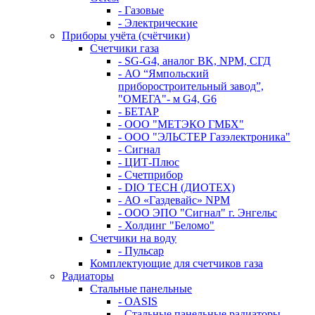
- Газовые
- Электрические
Приборы учёта (счётчики)
Счетчики газа
- SG-G4, аналог BK, NPM, СГД
- АО “Ямпольский
приборостроительный завод”,
"ОМЕГА"- м G4, G6
- БЕТАР
- ООО "МЕТЭКО ГМБХ"
- ООО "ЭЛЬСТЕР Газэлектроника"
- Сигнал
- ЦИТ-Плюс
- Счетприбор
- DIO TECH (ДИОТЕХ)
- АО «Газдевайс» NPM
- ООО ЭПО "Сигнал" г. Энгельс
- Холдинг "Беломо"
Счетчики на воду
- Пульсар
Комплектующие для счетчиков газа
Радиаторы
Стальные панельные
- OASIS
- Стальные панельные радиаторы