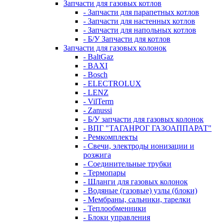
Запчасти для газовых котлов
- Запчасти для парапетных котлов
- Запчасти для настенных котлов
- Запчасти для напольных котлов
- Б/У Запчасти для котлов
Запчасти для газовых колонок
- BaltGaz
- BAXI
- Bosch
- ELECTROLUX
- LENZ
- VilTerm
- Zanussi
- Б/У запчасти для газовых колонок
- ВПГ "ТАГАНРОГ ГАЗОАППАРАТ"
- Ремкомплекты
- Свечи, электроды ионизации и
розжига
- Соединительные трубки
- Термопары
- Шланги для газовых колонок
- Водяные (газовые) узлы (блоки)
- Мембраны, сальники, тарелки
- Теплообменники
- Блоки управления