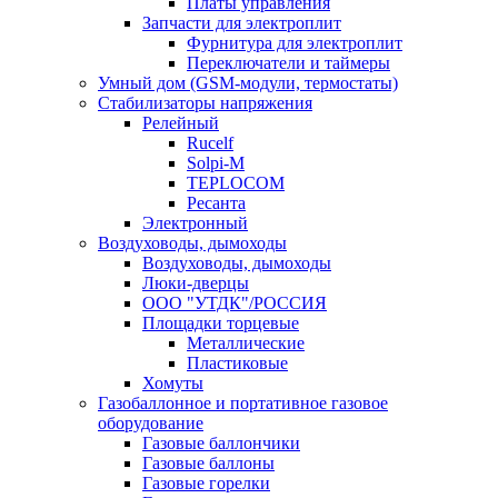
Платы управления
Запчасти для электроплит
Фурнитура для электроплит
Переключатели и таймеры
Умный дом (GSM-модули, термостаты)
Cтабилизаторы напряжения
Релейный
Rucelf
Solpi-M
TEPLOCOM
Ресанта
Электронный
Воздуховоды, дымоходы
Воздуховоды, дымоходы
Люки-дверцы
ООО "УТДК"/РОССИЯ
Площадки торцевые
Металлические
Пластиковые
Хомуты
Газобаллонное и портативное газовое
оборудование
Газовые баллончики
Газовые баллоны
Газовые горелки