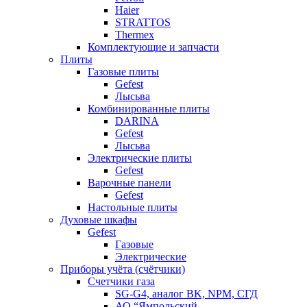
Haier
STRATTOS
Thermex
Комплектующие и запчасти
Плиты
Газовые плиты
Gefest
Лысьва
Комбинированные плиты
DARINA
Gefest
Лысьва
Электрические плиты
Gefest
Варочные панели
Gefest
Настольные плиты
Духовые шкафы
Gefest
Газовые
Электрические
Приборы учёта (счётчики)
Счетчики газа
SG-G4, аналог BK, NPM, СГД
АО “Ямпольский