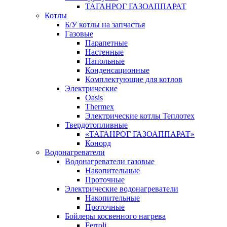
ТАГАНРОГ ГАЗОАППАРАТ
Котлы
Б/У котлы на запчастья
Газовые
Парапетные
Настенные
Напольные
Конденсационные
Комплектующие для котлов
Электрические
Oasis
Thermex
Электрические котлы Теплотех
Твердотопливные
«ТАГАНРОГ ГАЗОАППАРАТ»
Конорд
Водонагреватели
Водонагреватели газовые
Накопительные
Проточные
Электрические водонагреватели
Накопительные
Проточные
Бойлеры косвенного нагрева
Ferroli