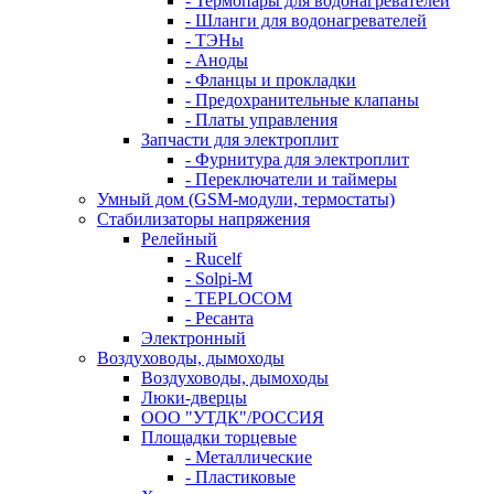
- Термопары для водонагревателей
- Шланги для водонагревателей
- ТЭНы
- Аноды
- Фланцы и прокладки
- Предохранительные клапаны
- Платы управления
Запчасти для электроплит
- Фурнитура для электроплит
- Переключатели и таймеры
Умный дом (GSM-модули, термостаты)
Cтабилизаторы напряжения
Релейный
- Rucelf
- Solpi-M
- TEPLOCOM
- Ресанта
Электронный
Воздуховоды, дымоходы
Воздуховоды, дымоходы
Люки-дверцы
ООО "УТДК"/РОССИЯ
Площадки торцевые
- Металлические
- Пластиковые