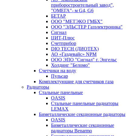
приборостроительный завод”,
"ОМЕГА"- м G4, G6
БЕТАР
ООО "МЕТЭКО ГМБХ"
ООО "ЭЛЬСТЕР Газэлектроника"
Сигнал
ЦИТ-Плюс
Счетприбор
DIO TECH (ДИОТЕХ)
АО «Газдевайс» NPM
ООО ЭПО "Сигнал" г. Энгельс
Холдинг "Беломо"
Счетчики на воду
Пульсар
Комплектующие для счетчиков газа
Радиаторы
Стальные панельные
OASIS
Стальные панельные радиаторы
LEMAX
Биметаллические секционные радиаторы
OASIS
Биметаллические секционные
радиаторы Benarmo