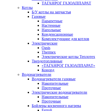
ТАГАНРОГ ГАЗОАППАРАТ
Котлы
Б/У котлы на запчастья
Газовые
Парапетные
Настенные
Напольные
Конденсационные
Комплектующие для котлов
Электрические
Oasis
Thermex
Электрические котлы Теплотех
Твердотопливные
«ТАГАНРОГ ГАЗОАППАРАТ»
Конорд
Водонагреватели
Водонагреватели газовые
Накопительные
Проточные
Электрические водонагреватели
Накопительные
Проточные
Бойлеры косвенного нагрева
Ferroli