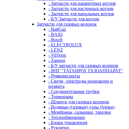
- Запчасти для парапетных котлов
- Запчасти для настенных котлов
- Запчасти для напольных котлов
- Б/У Запчасти для котлов
Запчасти для газовых колонок
- BaltGaz
- BAXI
- Bosch
- ELECTROLUX
- LENZ
- VilTerm
- Zanussi
- Б/У запчасти для газовых колонок
- ВПГ "ТАГАНРОГ ГАЗОАППАРАТ"
- Ремкомплекты
- Свечи, электроды ионизации и
розжига
- Соединительные трубки
- Термопары
- Шланги для газовых колонок
- Водяные (газовые) узлы (блоки)
- Мембраны, сальники, тарелки
- Теплообменники
- Блоки управления
- Рукоятки