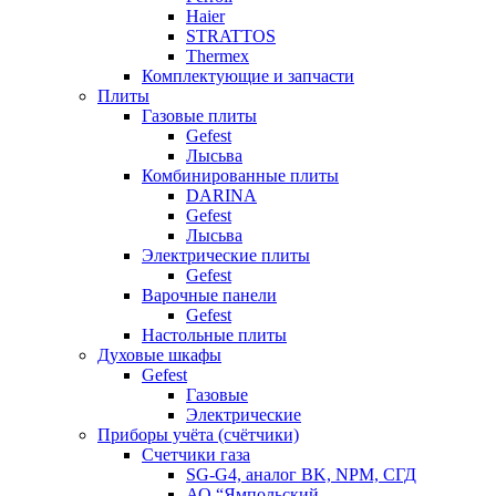
Haier
STRATTOS
Thermex
Комплектующие и запчасти
Плиты
Газовые плиты
Gefest
Лысьва
Комбинированные плиты
DARINA
Gefest
Лысьва
Электрические плиты
Gefest
Варочные панели
Gefest
Настольные плиты
Духовые шкафы
Gefest
Газовые
Электрические
Приборы учёта (счётчики)
Счетчики газа
SG-G4, аналог BK, NPM, СГД
АО “Ямпольский