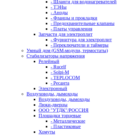
- Шланги для водонагревателей
- ТЭНы
- Аноды
- Фланцы и прокладки
- Предохранительные клапаны
- Платы управления
Запчасти для электроплит
- Фурнитура для электроплит
- Переключатели и таймеры
Умный дом (GSM-модули, термостаты)
Cтабилизаторы напряжения
Релейный
- Rucelf
- Solpi-M
- TEPLOCOM
- Ресанта
Электронный
Воздуховоды, дымоходы
Воздуховоды, дымоходы
Люки-дверцы
ООО "УТДК"/РОССИЯ
Площадки торцевые
- Металлические
- Пластиковые
Хомуты