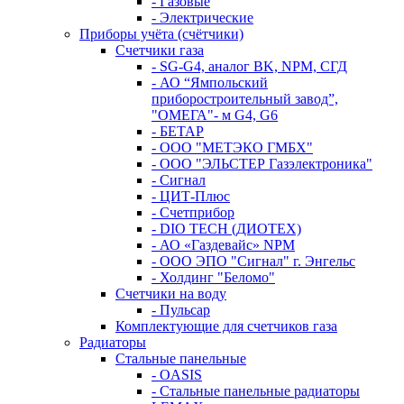
- Газовые
- Электрические
Приборы учёта (счётчики)
Счетчики газа
- SG-G4, аналог BK, NPM, СГД
- АО “Ямпольский
приборостроительный завод”,
"ОМЕГА"- м G4, G6
- БЕТАР
- ООО "МЕТЭКО ГМБХ"
- ООО "ЭЛЬСТЕР Газэлектроника"
- Сигнал
- ЦИТ-Плюс
- Счетприбор
- DIO TECH (ДИОТЕХ)
- АО «Газдевайс» NPM
- ООО ЭПО "Сигнал" г. Энгельс
- Холдинг "Беломо"
Счетчики на воду
- Пульсар
Комплектующие для счетчиков газа
Радиаторы
Стальные панельные
- OASIS
- Стальные панельные радиаторы