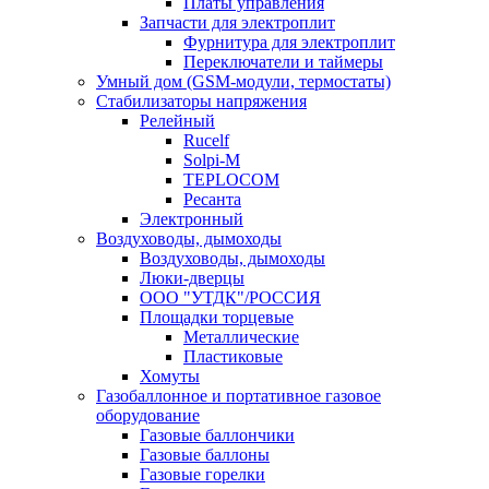
Платы управления
Запчасти для электроплит
Фурнитура для электроплит
Переключатели и таймеры
Умный дом (GSM-модули, термостаты)
Cтабилизаторы напряжения
Релейный
Rucelf
Solpi-M
TEPLOCOM
Ресанта
Электронный
Воздуховоды, дымоходы
Воздуховоды, дымоходы
Люки-дверцы
ООО "УТДК"/РОССИЯ
Площадки торцевые
Металлические
Пластиковые
Хомуты
Газобаллонное и портативное газовое
оборудование
Газовые баллончики
Газовые баллоны
Газовые горелки