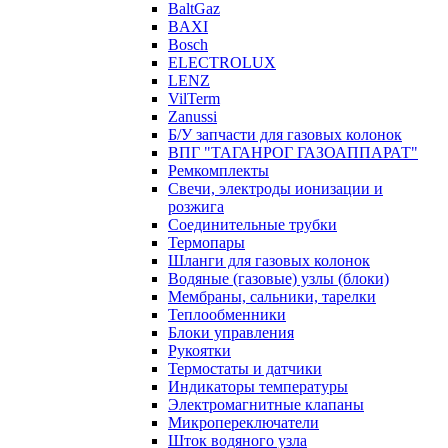
BaltGaz
BAXI
Bosch
ELECTROLUX
LENZ
VilTerm
Zanussi
Б/У запчасти для газовых колонок
ВПГ "ТАГАНРОГ ГАЗОАППАРАТ"
Ремкомплекты
Свечи, электроды ионизации и
розжига
Соединительные трубки
Термопары
Шланги для газовых колонок
Водяные (газовые) узлы (блоки)
Мембраны, сальники, тарелки
Теплообменники
Блоки управления
Рукоятки
Термостаты и датчики
Индикаторы температуры
Электромагнитные клапаны
Микропереключатели
Шток водяного узла