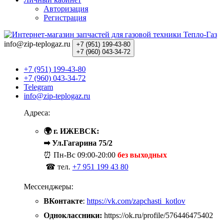
Авторизация
Регистрация
info@zip-teplogaz.ru
+7 (951)
199-43-80
+7 (960)
043-34-72
+7 (951) 199-43-80
+7 (960) 043-34-72
Telegram
info@zip-teplogaz.ru
Адреса:
🌍 г. ИЖЕВСК:
➡ Ул.Гагарина 75/2
⏰ Пн-Вс
09:00-20:00
без выходных
☎ тел.
+7 951 199 43 80
Мессенджеры:
ВКонтакте
:
https://vk.com/zapchasti_kotlov
Одноклассники:
https://ok.ru/profile/576446475402