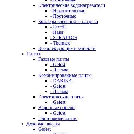
Электрические водонагреватели
- Накопительные
- Проточные
Бойлеры косвенного нагрева
- Ferroli
- Haier
- STRATTOS
- Thermex
Комплектующие и запчасти
Плиты
Газовые плиты
- Gefest
- Лысьва
Комбинированные плиты
- DARINA
- Gefest
- Лысьва
Электрические плиты
- Gefest
Варочные панели
- Gefest
Настольные плиты
Духовые шкафы
Gefest