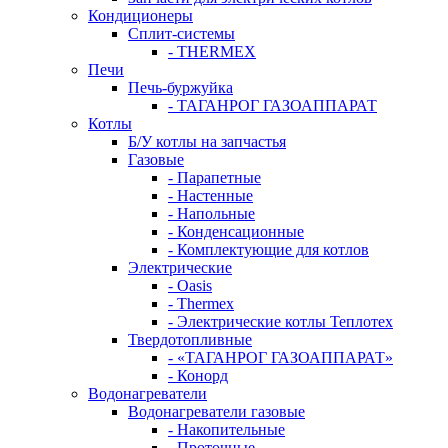
Кондиционеры
Сплит-системы
- THERMEX
Печи
Печь-буржуйка
- ТАГАНРОГ ГАЗОАППАРАТ
Котлы
Б/У котлы на запчастья
Газовые
- Парапетные
- Настенные
- Напольные
- Конденсационные
- Комплектующие для котлов
Электрические
- Oasis
- Thermex
- Электрические котлы Теплотех
Твердотопливные
- «ТАГАНРОГ ГАЗОАППАРАТ»
- Конорд
Водонагреватели
Водонагреватели газовые
- Накопительные
- Проточные