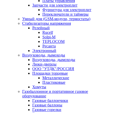
Платы управления
Запчасти для электроплит
Фурнитура для электроплит
Переключатели и таймеры
Умный дом (GSM-модули, термостаты)
Cтабилизаторы напряжения
Релейный
Rucelf
Solpi-M
TEPLOCOM
Ресанта
Электронный
Воздуховоды, дымоходы
Воздуховоды, дымоходы
Люки-дверцы
ООО "УТДК"/РОССИЯ
Площадки торцевые
Металлические
Пластиковые
Хомуты
Газобаллонное и портативное газовое
оборудование
Газовые баллончики
Газовые баллоны
Газовые горелки