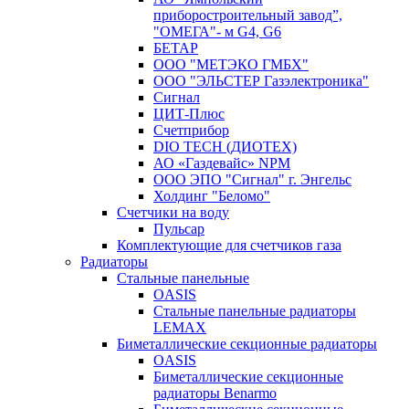
приборостроительный завод”,
"ОМЕГА"- м G4, G6
БЕТАР
ООО "МЕТЭКО ГМБХ"
ООО "ЭЛЬСТЕР Газэлектроника"
Сигнал
ЦИТ-Плюс
Счетприбор
DIO TECH (ДИОТЕХ)
АО «Газдевайс» NPM
ООО ЭПО "Сигнал" г. Энгельс
Холдинг "Беломо"
Счетчики на воду
Пульсар
Комплектующие для счетчиков газа
Радиаторы
Стальные панельные
OASIS
Стальные панельные радиаторы
LEMAX
Биметаллические секционные радиаторы
OASIS
Биметаллические секционные
радиаторы Benarmo