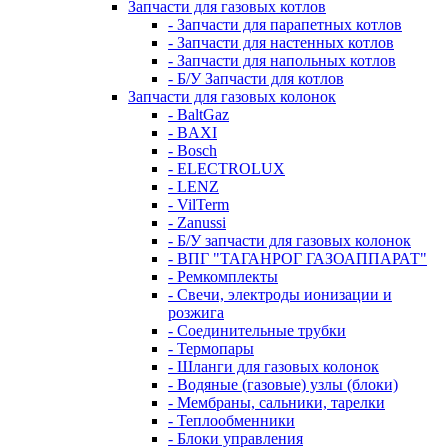
Запчасти для газовых котлов
- Запчасти для парапетных котлов
- Запчасти для настенных котлов
- Запчасти для напольных котлов
- Б/У Запчасти для котлов
Запчасти для газовых колонок
- BaltGaz
- BAXI
- Bosch
- ELECTROLUX
- LENZ
- VilTerm
- Zanussi
- Б/У запчасти для газовых колонок
- ВПГ "ТАГАНРОГ ГАЗОАППАРАТ"
- Ремкомплекты
- Свечи, электроды ионизации и
розжига
- Соединительные трубки
- Термопары
- Шланги для газовых колонок
- Водяные (газовые) узлы (блоки)
- Мембраны, сальники, тарелки
- Теплообменники
- Блоки управления