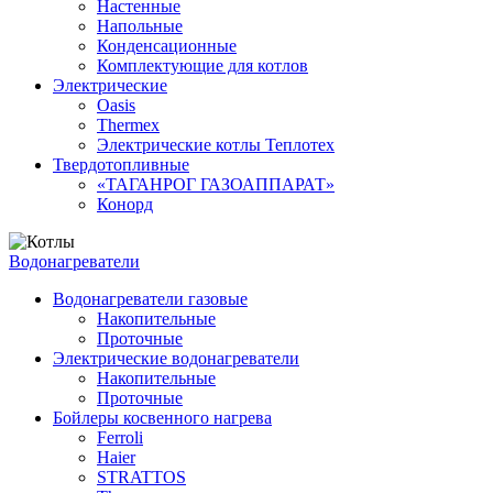
Настенные
Напольные
Конденсационные
Комплектующие для котлов
Электрические
Oasis
Thermex
Электрические котлы Теплотех
Твердотопливные
«ТАГАНРОГ ГАЗОАППАРАТ»
Конорд
Водонагреватели
Водонагреватели газовые
Накопительные
Проточные
Электрические водонагреватели
Накопительные
Проточные
Бойлеры косвенного нагрева
Ferroli
Haier
STRATTOS