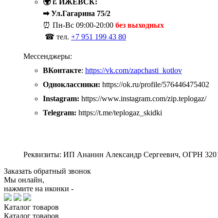
🌍 г. ИЖЕВСК:
➡ Ул.Гагарина 75/2
⏰ Пн-Вс
09:00-20:00
без выходных
☎ тел.
+7 951 199 43 80
Мессенджеры:
ВКонтакте
:
https://vk.com/zapchasti_kotlov
Одноклассники:
https://ok.ru/profile/576446475402
Instagram:
https://www.instagram.com/zip.teplogaz/
Telegram:
https://t.me/teplogaz_skidki
Реквизиты: ИП Ананин Александр Сергеевич, ОГРН 320
Заказать обратный звонок
Мы онлайн,
нажмите на иконки -
Каталог
товаров
Каталог
товаров