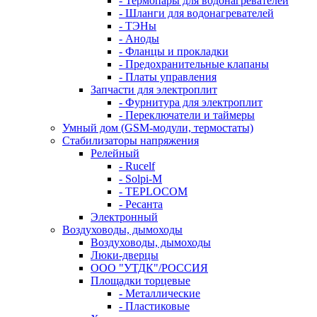
- Термопары для водонагревателей
- Шланги для водонагревателей
- ТЭНы
- Аноды
- Фланцы и прокладки
- Предохранительные клапаны
- Платы управления
Запчасти для электроплит
- Фурнитура для электроплит
- Переключатели и таймеры
Умный дом (GSM-модули, термостаты)
Cтабилизаторы напряжения
Релейный
- Rucelf
- Solpi-M
- TEPLOCOM
- Ресанта
Электронный
Воздуховоды, дымоходы
Воздуховоды, дымоходы
Люки-дверцы
ООО "УТДК"/РОССИЯ
Площадки торцевые
- Металлические
- Пластиковые