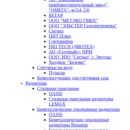
приборостроительный завод”,
"ОМЕГА"- м G4, G6
БЕТАР
ООО "МЕТЭКО ГМБХ"
ООО "ЭЛЬСТЕР Газэлектроника"
Сигнал
ЦИТ-Плюс
Счетприбор
DIO TECH (ДИОТЕХ)
АО «Газдевайс» NPM
ООО ЭПО "Сигнал" г. Энгельс
Холдинг "Беломо"
Счетчики на воду
Пульсар
Комплектующие для счетчиков газа
Радиаторы
Стальные панельные
OASIS
Стальные панельные радиаторы
LEMAX
Биметаллические секционные радиаторы
OASIS
Биметаллические секционные
радиаторы Benarmo