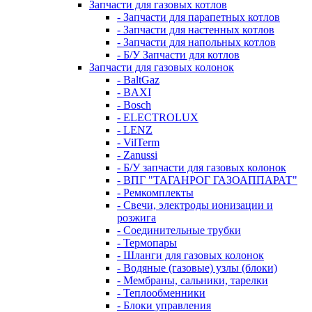
Запчасти для газовых котлов
- Запчасти для парапетных котлов
- Запчасти для настенных котлов
- Запчасти для напольных котлов
- Б/У Запчасти для котлов
Запчасти для газовых колонок
- BaltGaz
- BAXI
- Bosch
- ELECTROLUX
- LENZ
- VilTerm
- Zanussi
- Б/У запчасти для газовых колонок
- ВПГ "ТАГАНРОГ ГАЗОАППАРАТ"
- Ремкомплекты
- Свечи, электроды ионизации и
розжига
- Соединительные трубки
- Термопары
- Шланги для газовых колонок
- Водяные (газовые) узлы (блоки)
- Мембраны, сальники, тарелки
- Теплообменники
- Блоки управления