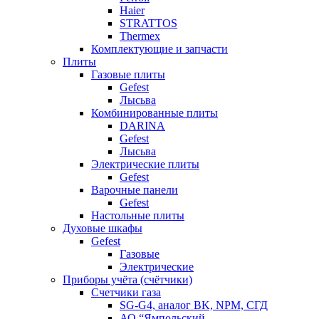
Haier
STRATTOS
Thermex
Комплектующие и запчасти
Плиты
Газовые плиты
Gefest
Лысьва
Комбинированные плиты
DARINA
Gefest
Лысьва
Электрические плиты
Gefest
Варочные панели
Gefest
Настольные плиты
Духовые шкафы
Gefest
Газовые
Электрические
Приборы учёта (счётчики)
Счетчики газа
SG-G4, аналог BK, NPM, СГД
АО “Ямпольский