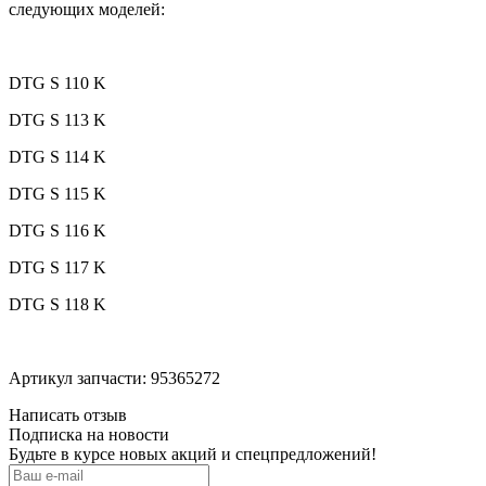
следующих моделей:
DTG S 110 K
DTG S 113 K
DTG S 114 K
DTG S 115 K
DTG S 116 K
DTG S 117 K
DTG S 118 K
Артикул запчасти: 95365272
Написать отзыв
Подписка на новости
Будьте в курсе новых акций и спецпредложений!