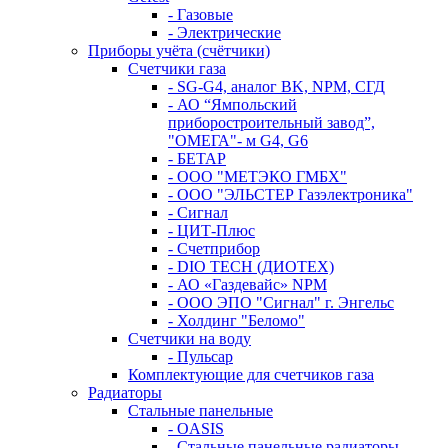
- Газовые
- Электрические
Приборы учёта (счётчики)
Счетчики газа
- SG-G4, аналог BK, NPM, СГД
- АО “Ямпольский
приборостроительный завод”,
"ОМЕГА"- м G4, G6
- БЕТАР
- ООО "МЕТЭКО ГМБХ"
- ООО "ЭЛЬСТЕР Газэлектроника"
- Сигнал
- ЦИТ-Плюс
- Счетприбор
- DIO TECH (ДИОТЕХ)
- АО «Газдевайс» NPM
- ООО ЭПО "Сигнал" г. Энгельс
- Холдинг "Беломо"
Счетчики на воду
- Пульсар
Комплектующие для счетчиков газа
Радиаторы
Стальные панельные
- OASIS
- Стальные панельные радиаторы