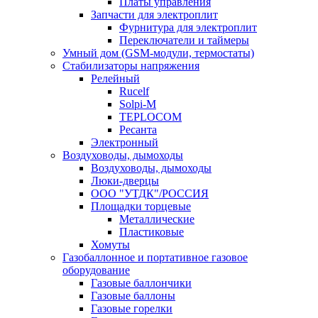
Платы управления
Запчасти для электроплит
Фурнитура для электроплит
Переключатели и таймеры
Умный дом (GSM-модули, термостаты)
Cтабилизаторы напряжения
Релейный
Rucelf
Solpi-M
TEPLOCOM
Ресанта
Электронный
Воздуховоды, дымоходы
Воздуховоды, дымоходы
Люки-дверцы
ООО "УТДК"/РОССИЯ
Площадки торцевые
Металлические
Пластиковые
Хомуты
Газобаллонное и портативное газовое
оборудование
Газовые баллончики
Газовые баллоны
Газовые горелки