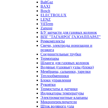
BaltGaz
BAXI
Bosch
ELECTROLUX
LENZ
VilTerm
Zanussi
Б/У запчасти для газовых колонок
ВПГ "ТАГАНРОГ ГАЗОАППАРАТ"
Ремкомплекты
Свечи, электроды ионизации и
розжига
Соединительные трубки
Термопары
Шланги для газовых колонок
Водяные (газовые) узлы (блоки)
Мембраны, сальники, тарелки
Теплообменники
Блоки управления
Рукоятки
Термостаты и датчики
Индикаторы температуры
Электромагнитные клапаны
Микропереключатели
Шток водяного узла