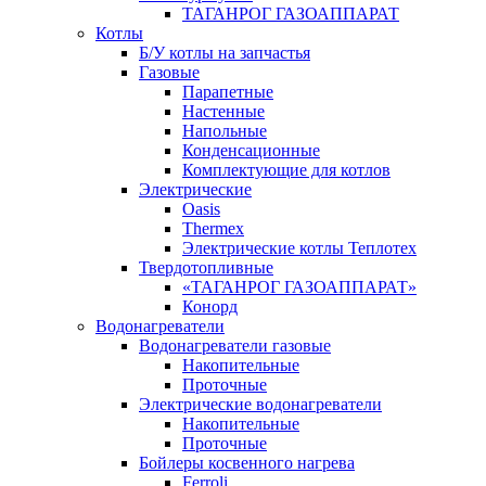
ТАГАНРОГ ГАЗОАППАРАТ
Котлы
Б/У котлы на запчастья
Газовые
Парапетные
Настенные
Напольные
Конденсационные
Комплектующие для котлов
Электрические
Oasis
Thermex
Электрические котлы Теплотех
Твердотопливные
«ТАГАНРОГ ГАЗОАППАРАТ»
Конорд
Водонагреватели
Водонагреватели газовые
Накопительные
Проточные
Электрические водонагреватели
Накопительные
Проточные
Бойлеры косвенного нагрева
Ferroli