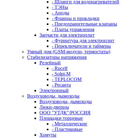
- Шланги для водонагревателей
- ТЭНы
- Аноды
- Фланцы и прокладки
- Предохранительные клапаны
- Платы управления
Запчасти для электроплит
- Фурнитура для электроплит
- Переключатели и таймеры
Умный дом (GSM-модули, термостаты)
Cтабилизаторы напряжения
Релейный
- Rucelf
- Solpi-M
- TEPLOCOM
- Ресанта
Электронный
Воздуховоды, дымоходы
Воздуховоды, дымоходы
Люки-дверцы
ООО "УТДК"/РОССИЯ
Площадки торцевые
- Металлические
- Пластиковые
Хомуты