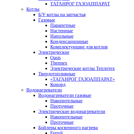
ТАГАНРОГ ГАЗОАППАРАТ
Котлы
Б/У котлы на запчастья
Газовые
Парапетные
Настенные
Напольные
Конденсационные
Комплектующие для котлов
Электрические
Oasis
Thermex
Электрические котлы Теплотех
Твердотопливные
«ТАГАНРОГ ГАЗОАППАРАТ»
Конорд
Водонагреватели
Водонагреватели газовые
Накопительные
Проточные
Электрические водонагреватели
Накопительные
Проточные
Бойлеры косвенного нагрева
Ferroli