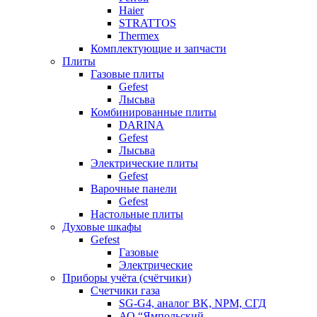
Haier
STRATTOS
Thermex
Комплектующие и запчасти
Плиты
Газовые плиты
Gefest
Лысьва
Комбинированные плиты
DARINA
Gefest
Лысьва
Электрические плиты
Gefest
Варочные панели
Gefest
Настольные плиты
Духовые шкафы
Gefest
Газовые
Электрические
Приборы учёта (счётчики)
Счетчики газа
SG-G4, аналог BK, NPM, СГД
АО “Ямпольский