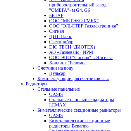
приборостроительный завод”,
"ОМЕГА"- м G4, G6
БЕТАР
ООО "МЕТЭКО ГМБХ"
ООО "ЭЛЬСТЕР Газэлектроника"
Сигнал
ЦИТ-Плюс
Счетприбор
DIO TECH (ДИОТЕХ)
АО «Газдевайс» NPM
ООО ЭПО "Сигнал" г. Энгельс
Холдинг "Беломо"
Счетчики на воду
Пульсар
Комплектующие для счетчиков газа
Радиаторы
Стальные панельные
OASIS
Стальные панельные радиаторы
LEMAX
Биметаллические секционные радиаторы
OASIS
Биметаллические секционные
радиаторы Benarmo