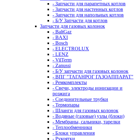
- Запчасти для парапетных котлов
- Запчасти для настенных котлов
- Запчасти для напольных котлов
- Б/У Запчасти для котлов
Запчасти для газовых колонок
- BaltGaz
- BAXI
- Bosch
- ELECTROLUX
- LENZ
- VilTerm
- Zanussi
- Б/У запчасти для газовых колонок
- ВПГ "ТАГАНРОГ ГАЗОАППАРАТ"
- Ремкомплекты
- Свечи, электроды ионизации и
розжига
- Соединительные трубки
- Термопары
- Шланги для газовых колонок
- Водяные (газовые) узлы (блоки)
- Мембраны, сальники, тарелки
- Теплообменники
- Блоки управления
- Рукоятки