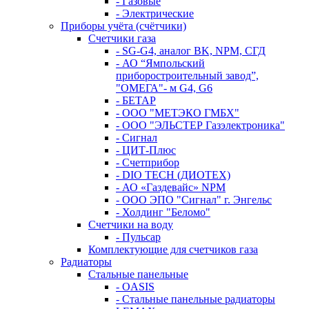
- Газовые
- Электрические
Приборы учёта (счётчики)
Счетчики газа
- SG-G4, аналог BK, NPM, СГД
- АО “Ямпольский
приборостроительный завод”,
"ОМЕГА"- м G4, G6
- БЕТАР
- ООО "МЕТЭКО ГМБХ"
- ООО "ЭЛЬСТЕР Газэлектроника"
- Сигнал
- ЦИТ-Плюс
- Счетприбор
- DIO TECH (ДИОТЕХ)
- АО «Газдевайс» NPM
- ООО ЭПО "Сигнал" г. Энгельс
- Холдинг "Беломо"
Счетчики на воду
- Пульсар
Комплектующие для счетчиков газа
Радиаторы
Стальные панельные
- OASIS
- Стальные панельные радиаторы