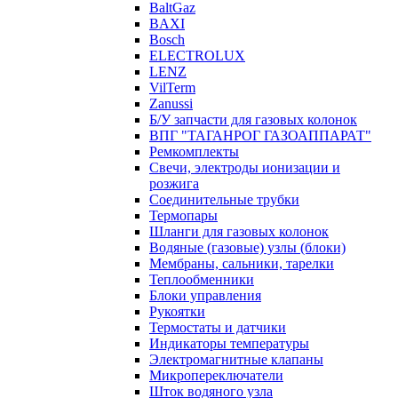
BaltGaz
BAXI
Bosch
ELECTROLUX
LENZ
VilTerm
Zanussi
Б/У запчасти для газовых колонок
ВПГ "ТАГАНРОГ ГАЗОАППАРАТ"
Ремкомплекты
Свечи, электроды ионизации и
розжига
Соединительные трубки
Термопары
Шланги для газовых колонок
Водяные (газовые) узлы (блоки)
Мембраны, сальники, тарелки
Теплообменники
Блоки управления
Рукоятки
Термостаты и датчики
Индикаторы температуры
Электромагнитные клапаны
Микропереключатели
Шток водяного узла