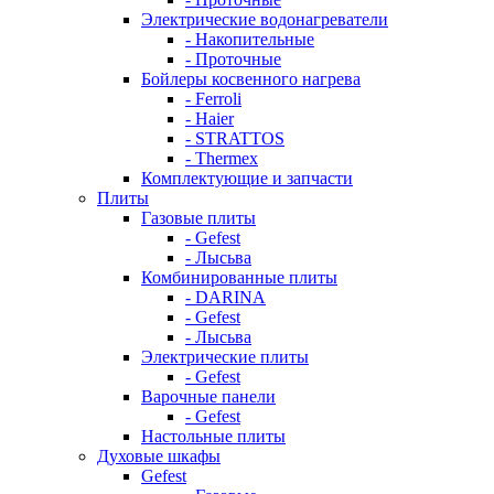
Электрические водонагреватели
- Накопительные
- Проточные
Бойлеры косвенного нагрева
- Ferroli
- Haier
- STRATTOS
- Thermex
Комплектующие и запчасти
Плиты
Газовые плиты
- Gefest
- Лысьва
Комбинированные плиты
- DARINA
- Gefest
- Лысьва
Электрические плиты
- Gefest
Варочные панели
- Gefest
Настольные плиты
Духовые шкафы
Gefest