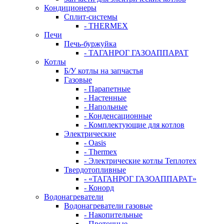
Кондиционеры
Сплит-системы
- THERMEX
Печи
Печь-буржуйка
- ТАГАНРОГ ГАЗОАППАРАТ
Котлы
Б/У котлы на запчастья
Газовые
- Парапетные
- Настенные
- Напольные
- Конденсационные
- Комплектующие для котлов
Электрические
- Oasis
- Thermex
- Электрические котлы Теплотех
Твердотопливные
- «ТАГАНРОГ ГАЗОАППАРАТ»
- Конорд
Водонагреватели
Водонагреватели газовые
- Накопительные
- Проточные