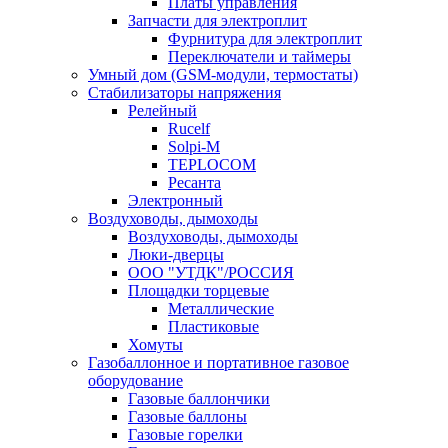
Платы управления
Запчасти для электроплит
Фурнитура для электроплит
Переключатели и таймеры
Умный дом (GSM-модули, термостаты)
Cтабилизаторы напряжения
Релейный
Rucelf
Solpi-M
TEPLOCOM
Ресанта
Электронный
Воздуховоды, дымоходы
Воздуховоды, дымоходы
Люки-дверцы
ООО "УТДК"/РОССИЯ
Площадки торцевые
Металлические
Пластиковые
Хомуты
Газобаллонное и портативное газовое
оборудование
Газовые баллончики
Газовые баллоны
Газовые горелки