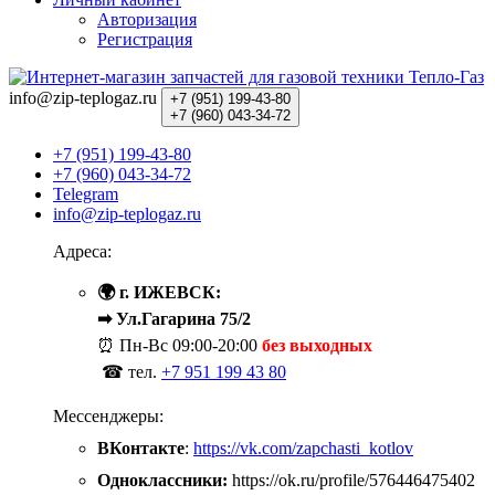
Авторизация
Регистрация
info@zip-teplogaz.ru
+7 (951)
199-43-80
+7 (960)
043-34-72
+7 (951) 199-43-80
+7 (960) 043-34-72
Telegram
info@zip-teplogaz.ru
Адреса:
🌍 г. ИЖЕВСК:
➡ Ул.Гагарина 75/2
⏰ Пн-Вс
09:00-20:00
без выходных
☎ тел.
+7 951 199 43 80
Мессенджеры:
ВКонтакте
:
https://vk.com/zapchasti_kotlov
Одноклассники:
https://ok.ru/profile/576446475402