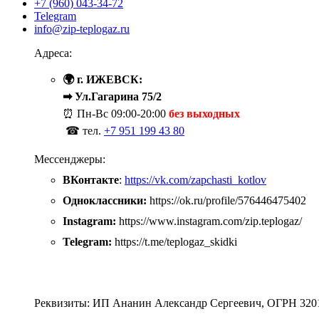
+7 (960) 043-34-72
Telegram
info@zip-teplogaz.ru
Адреса:
🌍 г. ИЖЕВСК:
➡ Ул.Гагарина 75/2
⏰ Пн-Вс
09:00-20:00
без выходных
☎ тел.
+7 951 199 43 80
Мессенджеры:
ВКонтакте
:
https://vk.com/zapchasti_kotlov
Одноклассники:
https://ok.ru/profile/576446475402
Instagram:
https://www.instagram.com/zip.teplogaz/
Telegram:
https://t.me/teplogaz_skidki
Реквизиты: ИП Ананин Александр Сергеевич, ОГРН 320