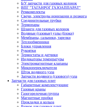
Б/У запчасти для газовых колонок
ВПГ "ТАГАНРОГ ГАЗОАППАРАТ"
Ремкомплекты
Свечи, электроды ионизации и розжига
Соединительные трубки
Термопары
Шланги для газовых колонок
Водяные (газовые) узлы (блоки)
Мембраны, сальники, тарелки
Теплообменники
Блоки управления
Рукоятки
Термостаты и датчики
Индикаторы температуры
Электромагнитные клапаны
Микропереключатели
Шток водяного узла
Запчасти водяного (газового) узла
Запчасти для газовых плит
Габаритные комплектующие
Газовые краны
Газогорелочная группа
Магнитные пробки
Прокладки и кольца
Разное для газовых плит