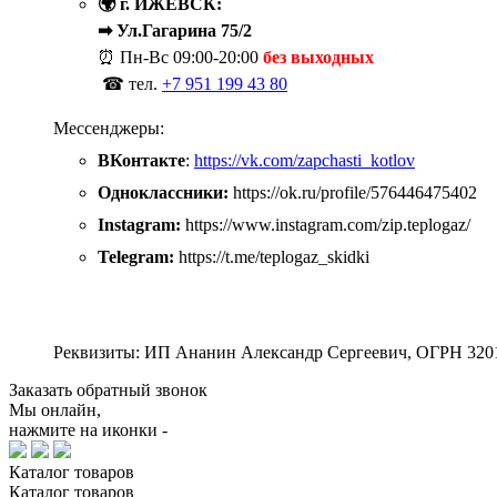
🌍 г. ИЖЕВСК:
➡ Ул.Гагарина 75/2
⏰ Пн-Вс
09:00-20:00
без выходных
☎ тел.
+7 951 199 43 80
Мессенджеры:
ВКонтакте
:
https://vk.com/zapchasti_kotlov
Одноклассники:
https://ok.ru/profile/576446475402
Instagram:
https://www.instagram.com/zip.teplogaz/
Telegram:
https://t.me/teplogaz_skidki
Реквизиты: ИП Ананин Александр Сергеевич, ОГРН 320
Заказать обратный звонок
Мы онлайн,
нажмите на иконки -
Каталог
товаров
Каталог
товаров