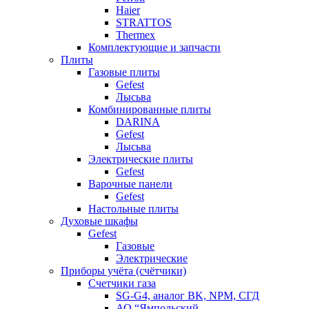
Haier
STRATTOS
Thermex
Комплектующие и запчасти
Плиты
Газовые плиты
Gefest
Лысьва
Комбинированные плиты
DARINA
Gefest
Лысьва
Электрические плиты
Gefest
Варочные панели
Gefest
Настольные плиты
Духовые шкафы
Gefest
Газовые
Электрические
Приборы учёта (счётчики)
Счетчики газа
SG-G4, аналог BK, NPM, СГД
АО “Ямпольский