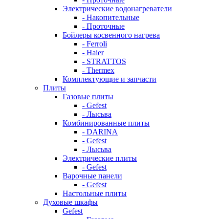
Электрические водонагреватели
- Накопительные
- Проточные
Бойлеры косвенного нагрева
- Ferroli
- Haier
- STRATTOS
- Thermex
Комплектующие и запчасти
Плиты
Газовые плиты
- Gefest
- Лысьва
Комбинированные плиты
- DARINA
- Gefest
- Лысьва
Электрические плиты
- Gefest
Варочные панели
- Gefest
Настольные плиты
Духовые шкафы
Gefest