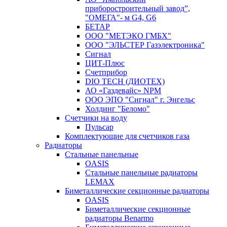
приборостроительный завод”,
"ОМЕГА"- м G4, G6
БЕТАР
ООО "МЕТЭКО ГМБХ"
ООО "ЭЛЬСТЕР Газэлектроника"
Сигнал
ЦИТ-Плюс
Счетприбор
DIO TECH (ДИОТЕХ)
АО «Газдевайс» NPM
ООО ЭПО "Сигнал" г. Энгельс
Холдинг "Беломо"
Счетчики на воду
Пульсар
Комплектующие для счетчиков газа
Радиаторы
Стальные панельные
OASIS
Стальные панельные радиаторы
LEMAX
Биметаллические секционные радиаторы
OASIS
Биметаллические секционные
радиаторы Benarmo