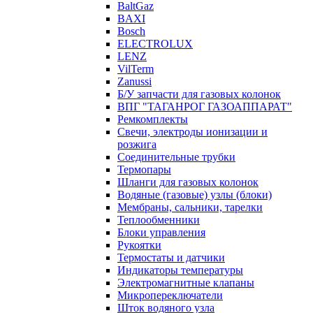
BaltGaz
BAXI
Bosch
ELECTROLUX
LENZ
VilTerm
Zanussi
Б/У запчасти для газовых колонок
ВПГ "ТАГАНРОГ ГАЗОАППАРАТ"
Ремкомплекты
Свечи, электроды ионизации и
розжига
Соединительные трубки
Термопары
Шланги для газовых колонок
Водяные (газовые) узлы (блоки)
Мембраны, сальники, тарелки
Теплообменники
Блоки управления
Рукоятки
Термостаты и датчики
Индикаторы температуры
Электромагнитные клапаны
Микропереключатели
Шток водяного узла