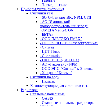
- Газовые
- Электрические
Приборы учёта (счётчики)
Счетчики газа
- SG-G4, аналог BK, NPM, СГД
- АО “Ямпольский
приборостроительный завод”,
"ОМЕГА"- м G4, G6
- БЕТАР
- ООО "МЕТЭКО ГМБХ"
- ООО "ЭЛЬСТЕР Газэлектроника"
- Сигнал
- ЦИТ-Плюс
- Счетприбор
- DIO TECH (ДИОТЕХ)
- АО «Газдевайс» NPM
- ООО ЭПО "Сигнал" г. Энгельс
- Холдинг "Беломо"
Счетчики на воду
- Пульсар
Комплектующие для счетчиков газа
Радиаторы
Стальные панельные
- OASIS
- Стальные панельные радиаторы