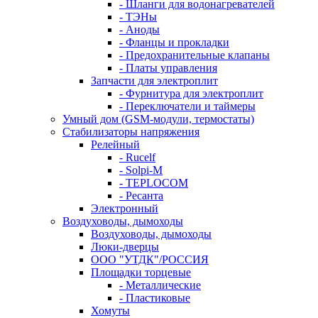
- Шланги для водонагревателей
- ТЭНы
- Аноды
- Фланцы и прокладки
- Предохранительные клапаны
- Платы управления
Запчасти для электроплит
- Фурнитура для электроплит
- Переключатели и таймеры
Умный дом (GSM-модули, термостаты)
Cтабилизаторы напряжения
Релейный
- Rucelf
- Solpi-M
- TEPLOCOM
- Ресанта
Электронный
Воздуховоды, дымоходы
Воздуховоды, дымоходы
Люки-дверцы
ООО "УТДК"/РОССИЯ
Площадки торцевые
- Металлические
- Пластиковые
Хомуты