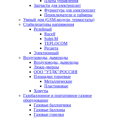
Платы управления
Запчасти для электроплит
Фурнитура для электроплит
Переключатели и таймеры
Умный дом (GSM-модули, термостаты)
Cтабилизаторы напряжения
Релейный
Rucelf
Solpi-M
TEPLOCOM
Ресанта
Электронный
Воздуховоды, дымоходы
Воздуховоды, дымоходы
Люки-дверцы
ООО "УТДК"/РОССИЯ
Площадки торцевые
Металлические
Пластиковые
Хомуты
Газобаллонное и портативное газовое
оборудование
Газовые баллончики
Газовые баллоны
Газовые горелки