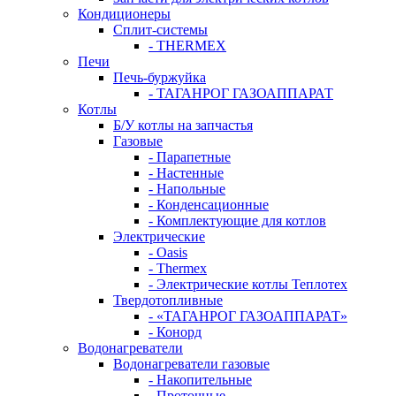
Кондиционеры
Сплит-системы
- THERMEX
Печи
Печь-буржуйка
- ТАГАНРОГ ГАЗОАППАРАТ
Котлы
Б/У котлы на запчастья
Газовые
- Парапетные
- Настенные
- Напольные
- Конденсационные
- Комплектующие для котлов
Электрические
- Oasis
- Thermex
- Электрические котлы Теплотех
Твердотопливные
- «ТАГАНРОГ ГАЗОАППАРАТ»
- Конорд
Водонагреватели
Водонагреватели газовые
- Накопительные
- Проточные