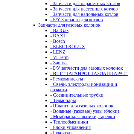
- Запчасти для парапетных котлов
- Запчасти для настенных котлов
- Запчасти для напольных котлов
- Б/У Запчасти для котлов
Запчасти для газовых колонок
- BaltGaz
- BAXI
- Bosch
- ELECTROLUX
- LENZ
- VilTerm
- Zanussi
- Б/У запчасти для газовых колонок
- ВПГ "ТАГАНРОГ ГАЗОАППАРАТ"
- Ремкомплекты
- Свечи, электроды ионизации и
розжига
- Соединительные трубки
- Термопары
- Шланги для газовых колонок
- Водяные (газовые) узлы (блоки)
- Мембраны, сальники, тарелки
- Теплообменники
- Блоки управления
- Рукоятки