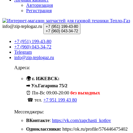
Авторизация
Регистрация
info@zip-teplogaz.ru
+7 (951)
199-43-80
+7 (960)
043-34-72
+7 (951) 199-43-80
+7 (960) 043-34-72
Telegram
info@zip-teplogaz.ru
Адреса:
🌍 г. ИЖЕВСК:
➡ Ул.Гагарина 75/2
⏰ Пн-Вс
09:00-20:00
без выходных
☎ тел.
+7 951 199 43 80
Мессенджеры:
ВКонтакте
:
https://vk.com/zapchasti_kotlov
Одноклассники:
https://ok.ru/profile/576446475402