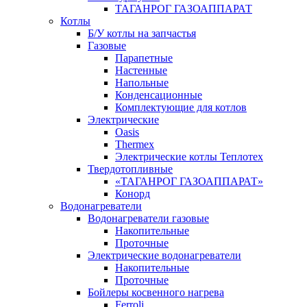
ТАГАНРОГ ГАЗОАППАРАТ
Котлы
Б/У котлы на запчастья
Газовые
Парапетные
Настенные
Напольные
Конденсационные
Комплектующие для котлов
Электрические
Oasis
Thermex
Электрические котлы Теплотех
Твердотопливные
«ТАГАНРОГ ГАЗОАППАРАТ»
Конорд
Водонагреватели
Водонагреватели газовые
Накопительные
Проточные
Электрические водонагреватели
Накопительные
Проточные
Бойлеры косвенного нагрева
Ferroli