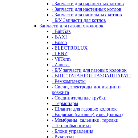
- Запчасти для парапетных котлов
- Запчасти для настенных котлов
- Запчасти для напольных котлов
- Б/У Запчасти для котлов
Запчасти для газовых колонок
- BaltGaz
- BAXI
- Bosch
- ELECTROLUX
- LENZ
- VilTerm
- Zanussi
- Б/У запчасти для газовых колонок
- ВПГ "ТАГАНРОГ ГАЗОАППАРАТ"
- Ремкомплекты
- Свечи, электроды ионизации и
розжига
- Соединительные трубки
- Термопары
- Шланги для газовых колонок
- Водяные (газовые) узлы (блоки)
- Мембраны, сальники, тарелки
- Теплообменники
- Блоки управления
- Рукоятки