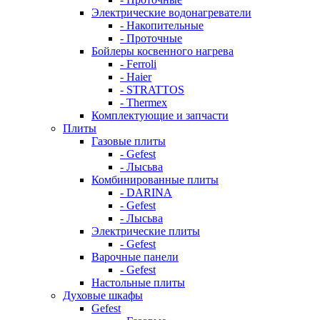
Электрические водонагреватели
- Накопительные
- Проточные
Бойлеры косвенного нагрева
- Ferroli
- Haier
- STRATTOS
- Thermex
Комплектующие и запчасти
Плиты
Газовые плиты
- Gefest
- Лысьва
Комбинированные плиты
- DARINA
- Gefest
- Лысьва
Электрические плиты
- Gefest
Варочные панели
- Gefest
Настольные плиты
Духовые шкафы
Gefest