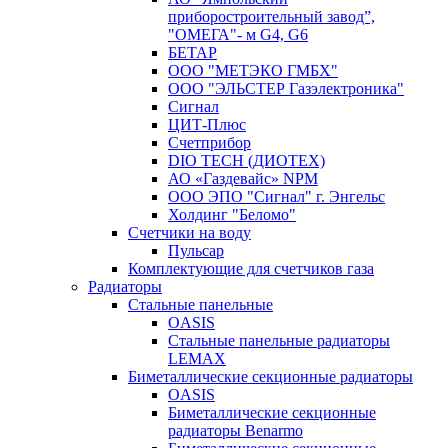
приборостроительный завод”,
"ОМЕГА"- м G4, G6
БЕТАР
ООО "МЕТЭКО ГМБХ"
ООО "ЭЛЬСТЕР Газэлектроника"
Сигнал
ЦИТ-Плюс
Счетприбор
DIO TECH (ДИОТЕХ)
АО «Газдевайс» NPM
ООО ЭПО "Сигнал" г. Энгельс
Холдинг "Беломо"
Счетчики на воду
Пульсар
Комплектующие для счетчиков газа
Радиаторы
Стальные панельные
OASIS
Стальные панельные радиаторы
LEMAX
Биметаллические секционные радиаторы
OASIS
Биметаллические секционные
радиаторы Benarmo