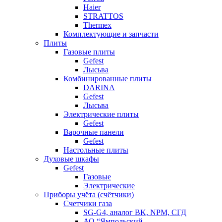
Haier
STRATTOS
Thermex
Комплектующие и запчасти
Плиты
Газовые плиты
Gefest
Лысьва
Комбинированные плиты
DARINA
Gefest
Лысьва
Электрические плиты
Gefest
Варочные панели
Gefest
Настольные плиты
Духовые шкафы
Gefest
Газовые
Электрические
Приборы учёта (счётчики)
Счетчики газа
SG-G4, аналог BK, NPM, СГД
АО “Ямпольский