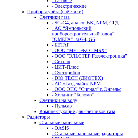
- Газовые
- Электрические
Приборы учёта (счётчики)
Счетчики газа
- SG-G4, аналог BK, NPM, СГД
- АО “Ямпольский
приборостроительный завод”,
"ОМЕГА"- м G4, G6
- БЕТАР
- ООО "МЕТЭКО ГМБХ"
- ООО "ЭЛЬСТЕР Газэлектроника"
- Сигнал
- ЦИТ-Плюс
- Счетприбор
- DIO TECH (ДИОТЕХ)
- АО «Газдевайс» NPM
- ООО ЭПО "Сигнал" г. Энгельс
- Холдинг "Беломо"
Счетчики на воду
- Пульсар
Комплектующие для счетчиков газа
Радиаторы
Стальные панельные
- OASIS
- Стальные панельные радиаторы