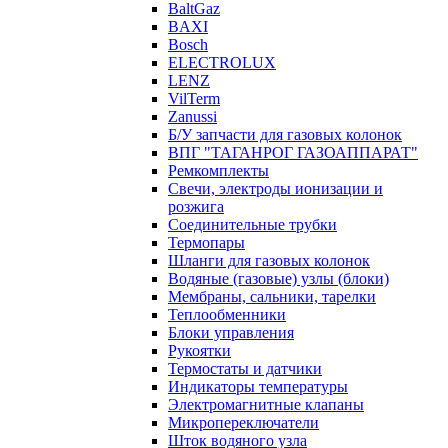
BaltGaz
BAXI
Bosch
ELECTROLUX
LENZ
VilTerm
Zanussi
Б/У запчасти для газовых колонок
ВПГ "ТАГАНРОГ ГАЗОАППАРАТ"
Ремкомплекты
Свечи, электроды ионизации и
розжига
Соединительные трубки
Термопары
Шланги для газовых колонок
Водяные (газовые) узлы (блоки)
Мембраны, сальники, тарелки
Теплообменники
Блоки управления
Рукоятки
Термостаты и датчики
Индикаторы температуры
Электромагнитные клапаны
Микропереключатели
Шток водяного узла