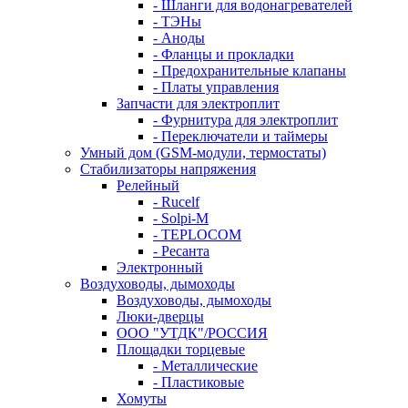
- Шланги для водонагревателей
- ТЭНы
- Аноды
- Фланцы и прокладки
- Предохранительные клапаны
- Платы управления
Запчасти для электроплит
- Фурнитура для электроплит
- Переключатели и таймеры
Умный дом (GSM-модули, термостаты)
Cтабилизаторы напряжения
Релейный
- Rucelf
- Solpi-M
- TEPLOCOM
- Ресанта
Электронный
Воздуховоды, дымоходы
Воздуховоды, дымоходы
Люки-дверцы
ООО "УТДК"/РОССИЯ
Площадки торцевые
- Металлические
- Пластиковые
Хомуты