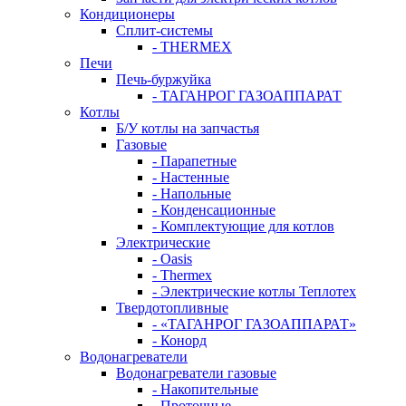
Кондиционеры
Сплит-системы
- THERMEX
Печи
Печь-буржуйка
- ТАГАНРОГ ГАЗОАППАРАТ
Котлы
Б/У котлы на запчастья
Газовые
- Парапетные
- Настенные
- Напольные
- Конденсационные
- Комплектующие для котлов
Электрические
- Oasis
- Thermex
- Электрические котлы Теплотех
Твердотопливные
- «ТАГАНРОГ ГАЗОАППАРАТ»
- Конорд
Водонагреватели
Водонагреватели газовые
- Накопительные
- Проточные