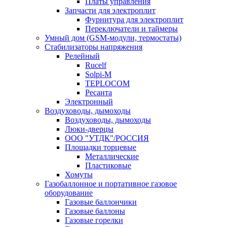
Платы управления
Запчасти для электроплит
Фурнитура для электроплит
Переключатели и таймеры
Умный дом (GSM-модули, термостаты)
Cтабилизаторы напряжения
Релейный
Rucelf
Solpi-M
TEPLOCOM
Ресанта
Электронный
Воздуховоды, дымоходы
Воздуховоды, дымоходы
Люки-дверцы
ООО "УТДК"/РОССИЯ
Площадки торцевые
Металлические
Пластиковые
Хомуты
Газобаллонное и портативное газовое
оборудование
Газовые баллончики
Газовые баллоны
Газовые горелки