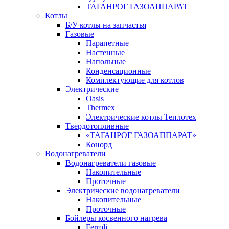
ТАГАНРОГ ГАЗОАППАРАТ
Котлы
Б/У котлы на запчастья
Газовые
Парапетные
Настенные
Напольные
Конденсационные
Комплектующие для котлов
Электрические
Oasis
Thermex
Электрические котлы Теплотех
Твердотопливные
«ТАГАНРОГ ГАЗОАППАРАТ»
Конорд
Водонагреватели
Водонагреватели газовые
Накопительные
Проточные
Электрические водонагреватели
Накопительные
Проточные
Бойлеры косвенного нагрева
Ferroli