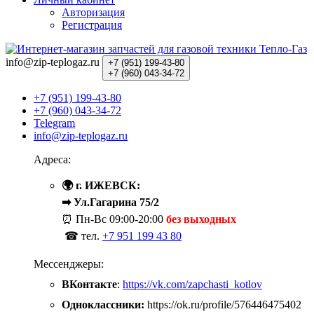
Авторизация
Регистрация
info@zip-teplogaz.ru
+7 (951)
199-43-80
+7 (960)
043-34-72
+7 (951) 199-43-80
+7 (960) 043-34-72
Telegram
info@zip-teplogaz.ru
Адреса:
🌍 г. ИЖЕВСК:
➡ Ул.Гагарина 75/2
⏰ Пн-Вс
09:00-20:00
без выходных
☎ тел.
+7 951 199 43 80
Мессенджеры:
ВКонтакте
:
https://vk.com/zapchasti_kotlov
Одноклассники:
https://ok.ru/profile/576446475402