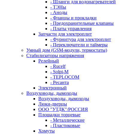
- Шланги для водонагревателей
- ТЭНы
- Аноды
- Фланцы и прокладки
- Предохранительные клапаны
- Платы управления
Запчасти для электроплит
- Фурнитура для электроплит
- Переключатели и таймеры
Умный дом (GSM-модули, термостаты)
Cтабилизаторы напряжения
Релейный
- Rucelf
- Solpi-M
- TEPLOCOM
- Ресанта
Электронный
Воздуховоды, дымоходы
Воздуховоды, дымоходы
Люки-дверцы
ООО "УТДК"/РОССИЯ
Площадки торцевые
- Металлические
- Пластиковые
Хомуты