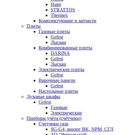
Haier
STRATTOS
Thermex
Комплектующие и запчасти
Плиты
Газовые плиты
Gefest
Лысьва
Комбинированные плиты
DARINA
Gefest
Лысьва
Электрические плиты
Gefest
Варочные панели
Gefest
Настольные плиты
Духовые шкафы
Gefest
Газовые
Электрические
Приборы учёта (счётчики)
Счетчики газа
SG-G4, аналог BK, NPM, СГД
АО “Ямпольский