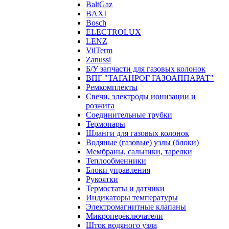
BaltGaz
BAXI
Bosch
ELECTROLUX
LENZ
VilTerm
Zanussi
Б/У запчасти для газовых колонок
ВПГ "ТАГАНРОГ ГАЗОАППАРАТ"
Ремкомплекты
Свечи, электроды ионизации и
розжига
Соединительные трубки
Термопары
Шланги для газовых колонок
Водяные (газовые) узлы (блоки)
Мембраны, сальники, тарелки
Теплообменники
Блоки управления
Рукоятки
Термостаты и датчики
Индикаторы температуры
Электромагнитные клапаны
Микропереключатели
Шток водяного узла