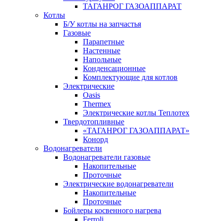
ТАГАНРОГ ГАЗОАППАРАТ
Котлы
Б/У котлы на запчастья
Газовые
Парапетные
Настенные
Напольные
Конденсационные
Комплектующие для котлов
Электрические
Oasis
Thermex
Электрические котлы Теплотех
Твердотопливные
«ТАГАНРОГ ГАЗОАППАРАТ»
Конорд
Водонагреватели
Водонагреватели газовые
Накопительные
Проточные
Электрические водонагреватели
Накопительные
Проточные
Бойлеры косвенного нагрева
Ferroli