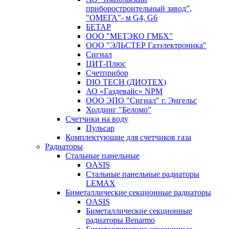
приборостроительный завод”,
"ОМЕГА"- м G4, G6
БЕТАР
ООО "МЕТЭКО ГМБХ"
ООО "ЭЛЬСТЕР Газэлектроника"
Сигнал
ЦИТ-Плюс
Счетприбор
DIO TECH (ДИОТЕХ)
АО «Газдевайс» NPM
ООО ЭПО "Сигнал" г. Энгельс
Холдинг "Беломо"
Счетчики на воду
Пульсар
Комплектующие для счетчиков газа
Радиаторы
Стальные панельные
OASIS
Стальные панельные радиаторы
LEMAX
Биметаллические секционные радиаторы
OASIS
Биметаллические секционные
радиаторы Benarmo