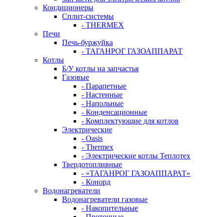
Кондиционеры
Сплит-системы
- THERMEX
Печи
Печь-буржуйка
- ТАГАНРОГ ГАЗОАППАРАТ
Котлы
Б/У котлы на запчастья
Газовые
- Парапетные
- Настенные
- Напольные
- Конденсационные
- Комплектующие для котлов
Электрические
- Oasis
- Thermex
- Электрические котлы Теплотех
Твердотопливные
- «ТАГАНРОГ ГАЗОАППАРАТ»
- Конорд
Водонагреватели
Водонагреватели газовые
- Накопительные
- Проточные