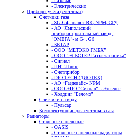
- Газовые
- Электрические
Приборы учёта (счётчики)
Счетчики газа
- SG-G4, аналог BK, NPM, СГД
- АО “Ямпольский
приборостроительный завод”,
"ОМЕГА"- м G4, G6
- БЕТАР
- ООО "МЕТЭКО ГМБХ"
- ООО "ЭЛЬСТЕР Газэлектроника"
- Сигнал
- ЦИТ-Плюс
- Счетприбор
- DIO TECH (ДИОТЕХ)
- АО «Газдевайс» NPM
- ООО ЭПО "Сигнал" г. Энгельс
- Холдинг "Беломо"
Счетчики на воду
- Пульсар
Комплектующие для счетчиков газа
Радиаторы
Стальные панельные
- OASIS
- Стальные панельные радиаторы