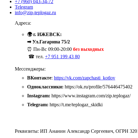
+7 (960) 043-34-72
Telegram
info@zip-teplogaz.ru
Адреса:
🌍 г. ИЖЕВСК:
➡ Ул.Гагарина 75/2
⏰ Пн-Вс
09:00-20:00
без выходных
☎ тел.
+7 951 199 43 80
Мессенджеры:
ВКонтакте
:
https://vk.com/zapchasti_kotlov
Одноклассники:
https://ok.ru/profile/576446475402
Instagram:
https://www.instagram.com/zip.teplogaz/
Telegram:
https://t.me/teplogaz_skidki
Реквизиты: ИП Ананин Александр Сергеевич, ОГРН 320