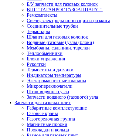
Б/У запчасти для газовых колонок
ВПГ "ТАГАНРОГ ГАЗОАППАРАТ"
Ремкомплекты
Свечи, электроды ионизации и розжига
Соединительные трубки
Термопары
Шланги для газовых колонок
Водяные (газовые) узлы (блоки)
Мембраны, сальники, тарелки
Теплообменники
Блоки управления
Рукоятки
Термостаты и датчики
Индикаторы температуры
Электромагнитные клапаны
Микропереключатели
Шток водяного узла
Запчасти водяного (газового) узла
Запчасти для газовых плит
Габаритные комплектующие
Газовые краны
Газогорелочная группа
Магнитные пробки
Прокладки и кольца
Разное для газовых плит