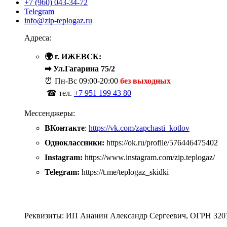
+7 (960) 043-34-72
Telegram
info@zip-teplogaz.ru
Адреса:
🌍 г. ИЖЕВСК:
➡ Ул.Гагарина 75/2
⏰ Пн-Вс
09:00-20:00
без выходных
☎ тел.
+7 951 199 43 80
Мессенджеры:
ВКонтакте
:
https://vk.com/zapchasti_kotlov
Одноклассники:
https://ok.ru/profile/576446475402
Instagram:
https://www.instagram.com/zip.teplogaz/
Telegram:
https://t.me/teplogaz_skidki
Реквизиты: ИП Ананин Александр Сергеевич, ОГРН 320