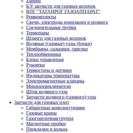
Zanussi
Б/У запчасти для газовых колонок
ВПГ "ТАГАНРОГ ГАЗОАППАРАТ"
Ремкомплекты
Свечи, электроды ионизации и розжига
Соединительные трубки
Термопары
Шланги для газовых колонок
Водяные (газовые) узлы (блоки)
Мембраны, сальники, тарелки
Теплообменники
Блоки управления
Рукоятки
Термостаты и датчики
Индикаторы температуры
Электромагнитные клапаны
Микропереключатели
Шток водяного узла
Запчасти водяного (газового) узла
Запчасти для газовых плит
Габаритные комплектующие
Газовые краны
Газогорелочная группа
Магнитные пробки
Прокладки и кольца