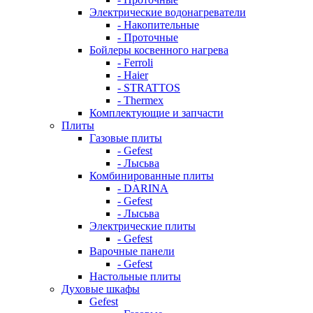
Электрические водонагреватели
- Накопительные
- Проточные
Бойлеры косвенного нагрева
- Ferroli
- Haier
- STRATTOS
- Thermex
Комплектующие и запчасти
Плиты
Газовые плиты
- Gefest
- Лысьва
Комбинированные плиты
- DARINA
- Gefest
- Лысьва
Электрические плиты
- Gefest
Варочные панели
- Gefest
Настольные плиты
Духовые шкафы
Gefest