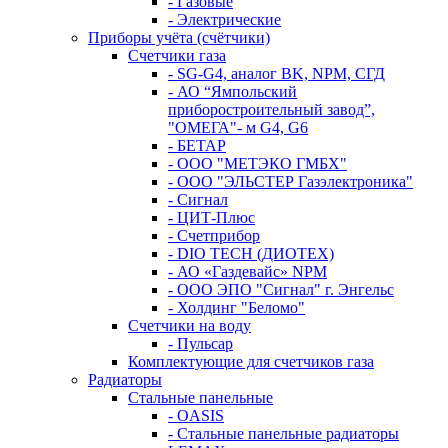
- Газовые
- Электрические
Приборы учёта (счётчики)
Счетчики газа
- SG-G4, аналог BK, NPM, СГД
- АО “Ямпольский
приборостроительный завод”,
"ОМЕГА"- м G4, G6
- БЕТАР
- ООО "МЕТЭКО ГМБХ"
- ООО "ЭЛЬСТЕР Газэлектроника"
- Сигнал
- ЦИТ-Плюс
- Счетприбор
- DIO TECH (ДИОТЕХ)
- АО «Газдевайс» NPM
- ООО ЭПО "Сигнал" г. Энгельс
- Холдинг "Беломо"
Счетчики на воду
- Пульсар
Комплектующие для счетчиков газа
Радиаторы
Стальные панельные
- OASIS
- Стальные панельные радиаторы