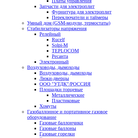
Платы управления
Запчасти для электроплит
Фурнитура для электроплит
Переключатели и таймеры
Умный дом (GSM-модули, термостаты)
Cтабилизаторы напряжения
Релейный
Rucelf
Solpi-M
TEPLOCOM
Ресанта
Электронный
Воздуховоды, дымоходы
Воздуховоды, дымоходы
Люки-дверцы
ООО "УТДК"/РОССИЯ
Площадки торцевые
Металлические
Пластиковые
Хомуты
Газобаллонное и портативное газовое
оборудование
Газовые баллончики
Газовые баллоны
Газовые горелки