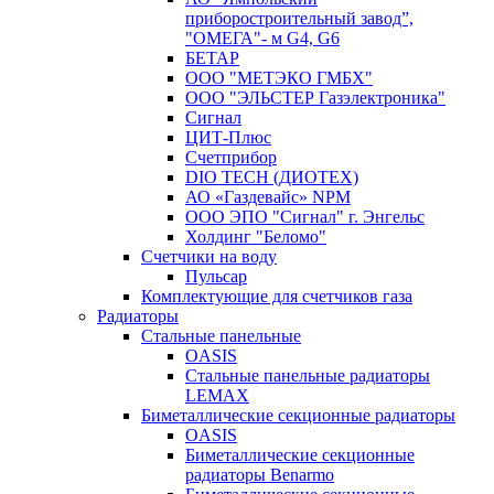
приборостроительный завод”,
"ОМЕГА"- м G4, G6
БЕТАР
ООО "МЕТЭКО ГМБХ"
ООО "ЭЛЬСТЕР Газэлектроника"
Сигнал
ЦИТ-Плюс
Счетприбор
DIO TECH (ДИОТЕХ)
АО «Газдевайс» NPM
ООО ЭПО "Сигнал" г. Энгельс
Холдинг "Беломо"
Счетчики на воду
Пульсар
Комплектующие для счетчиков газа
Радиаторы
Стальные панельные
OASIS
Стальные панельные радиаторы
LEMAX
Биметаллические секционные радиаторы
OASIS
Биметаллические секционные
радиаторы Benarmo