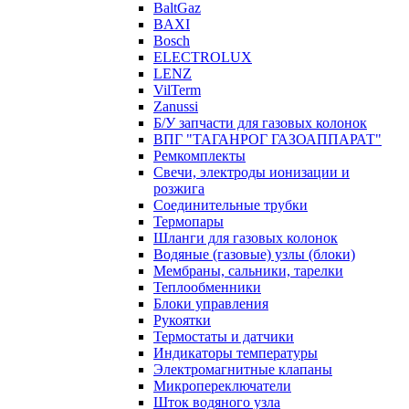
BaltGaz
BAXI
Bosch
ELECTROLUX
LENZ
VilTerm
Zanussi
Б/У запчасти для газовых колонок
ВПГ "ТАГАНРОГ ГАЗОАППАРАТ"
Ремкомплекты
Свечи, электроды ионизации и
розжига
Соединительные трубки
Термопары
Шланги для газовых колонок
Водяные (газовые) узлы (блоки)
Мембраны, сальники, тарелки
Теплообменники
Блоки управления
Рукоятки
Термостаты и датчики
Индикаторы температуры
Электромагнитные клапаны
Микропереключатели
Шток водяного узла