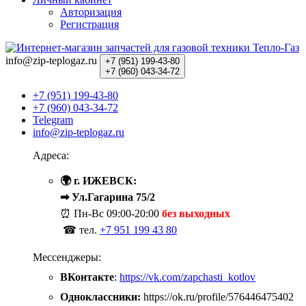
Авторизация
Регистрация
info@zip-teplogaz.ru
+7 (951)
199-43-80
+7 (960)
043-34-72
+7 (951) 199-43-80
+7 (960) 043-34-72
Telegram
info@zip-teplogaz.ru
Адреса:
🌍 г. ИЖЕВСК:
➡ Ул.Гагарина 75/2
⏰ Пн-Вс
09:00-20:00
без выходных
☎ тел.
+7 951 199 43 80
Мессенджеры:
ВКонтакте
:
https://vk.com/zapchasti_kotlov
Одноклассники:
https://ok.ru/profile/576446475402