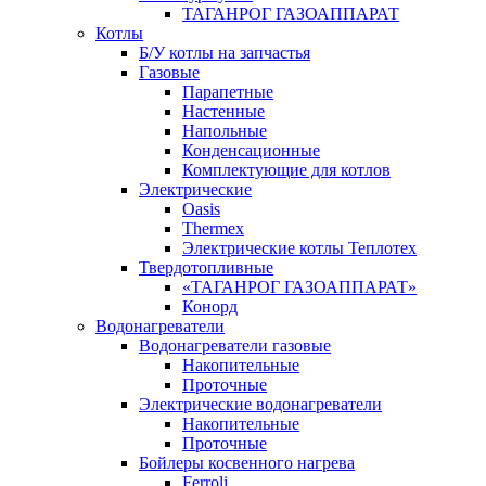
ТАГАНРОГ ГАЗОАППАРАТ
Котлы
Б/У котлы на запчастья
Газовые
Парапетные
Настенные
Напольные
Конденсационные
Комплектующие для котлов
Электрические
Oasis
Thermex
Электрические котлы Теплотех
Твердотопливные
«ТАГАНРОГ ГАЗОАППАРАТ»
Конорд
Водонагреватели
Водонагреватели газовые
Накопительные
Проточные
Электрические водонагреватели
Накопительные
Проточные
Бойлеры косвенного нагрева
Ferroli