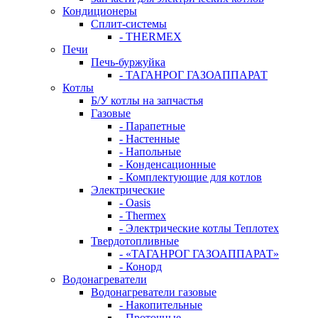
Кондиционеры
Сплит-системы
- THERMEX
Печи
Печь-буржуйка
- ТАГАНРОГ ГАЗОАППАРАТ
Котлы
Б/У котлы на запчастья
Газовые
- Парапетные
- Настенные
- Напольные
- Конденсационные
- Комплектующие для котлов
Электрические
- Oasis
- Thermex
- Электрические котлы Теплотех
Твердотопливные
- «ТАГАНРОГ ГАЗОАППАРАТ»
- Конорд
Водонагреватели
Водонагреватели газовые
- Накопительные
- Проточные