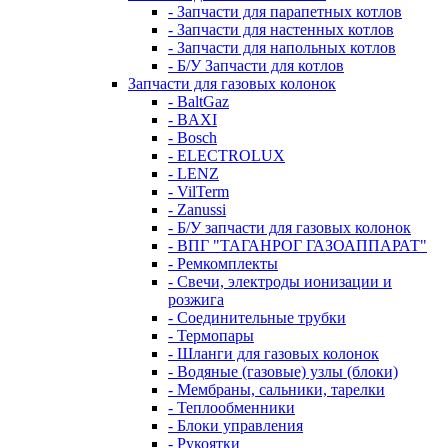
- Запчасти для парапетных котлов
- Запчасти для настенных котлов
- Запчасти для напольных котлов
- Б/У Запчасти для котлов
Запчасти для газовых колонок
- BaltGaz
- BAXI
- Bosch
- ELECTROLUX
- LENZ
- VilTerm
- Zanussi
- Б/У запчасти для газовых колонок
- ВПГ "ТАГАНРОГ ГАЗОАППАРАТ"
- Ремкомплекты
- Свечи, электроды ионизации и
розжига
- Соединительные трубки
- Термопары
- Шланги для газовых колонок
- Водяные (газовые) узлы (блоки)
- Мембраны, сальники, тарелки
- Теплообменники
- Блоки управления
- Рукоятки