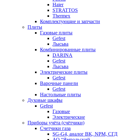
Haier
STRATTOS
Thermex
Комплектующие и запчасти
Плиты
Газовые плиты
Gefest
Лысьва
Комбинированные плиты
DARINA
Gefest
Лысьва
Электрические плиты
Gefest
Варочные панели
Gefest
Настольные плиты
Духовые шкафы
Gefest
Газовые
Электрические
Приборы учёта (счётчики)
Счетчики газа
SG-G4, аналог BK, NPM, СГД
АО “Ямпольский