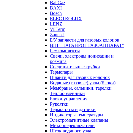
BaltGaz
BAXI
Bosch
ELECTROLUX
LENZ
VilTerm
Zanussi
Б/У запчасти для газовых колонок
ВПГ "ТАГАНРОГ ГАЗОАППАРАТ"
Ремкомплекты
Свечи, электроды ионизации и
розжига
Соединительные трубки
Термопары
Шланги для газовых колонок
Водяные (газовые) узлы (блоки)
Мембраны, сальники, тарелки
Теплообменники
Блоки управления
Рукоятки
Термостаты и датчики
Индикаторы температуры
Электромагнитные клапаны
Микропереключатели
Шток водяного узла