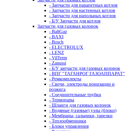
- Запчасти для парапетных котлов
- Запчасти для настенных котлов
- Запчасти для напольных котлов
- Б/У Запчасти для котлов
Запчасти для газовых колонок
- BaltGaz
- BAXI
- Bosch
- ELECTROLUX
- LENZ
- VilTerm
- Zanussi
- Б/У запчасти для газовых колонок
- ВПГ "ТАГАНРОГ ГАЗОАППАРАТ"
- Ремкомплекты
- Свечи, электроды ионизации и
розжига
- Соединительные трубки
- Термопары
- Шланги для газовых колонок
- Водяные (газовые) узлы (блоки)
- Мембраны, сальники, тарелки
- Теплообменники
- Блоки управления