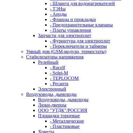
- Шланги для водонагревателей
- ТЭНы
- Аноды
- Фланцы и прокладки
- Предохранительные клапаны
- Платы управления
Запчасти для электроплит
- Фурнитура для электроплит
- Переключатели и таймеры
Умный дом (GSM-модули, термостаты)
Cтабилизаторы напряжения
Релейный
- Rucelf
- Solpi-M
- TEPLOCOM
- Ресанта
Электронный
Воздуховоды, дымоходы
Воздуховоды, дымоходы
Люки-дверцы
ООО "УТДК"/РОССИЯ
Площадки торцевые
- Металлические
- Пластиковые
Хомуты