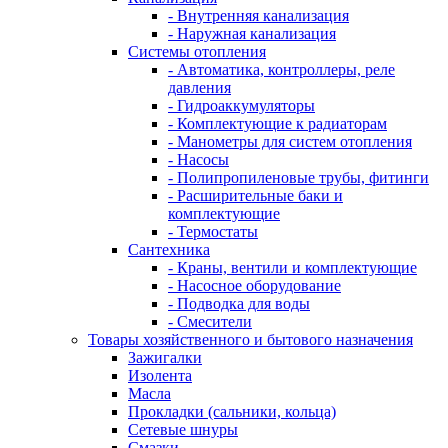
- Внутренняя канализация
- Наружная канализация
Системы отопления
- Автоматика, контроллеры, реле
давления
- Гидроаккумуляторы
- Комплектующие к радиаторам
- Манометры для систем отопления
- Насосы
- Полипропиленовые трубы, фитинги
- Расширительные баки и
комплектующие
- Термостаты
Сантехника
- Краны, вентили и комплектующие
- Насосное оборудование
- Подводка для воды
- Смесители
Товары хозяйственного и бытового назначения
Зажигалки
Изолента
Масла
Прокладки (сальники, кольца)
Сетевые шнуры
Смазки