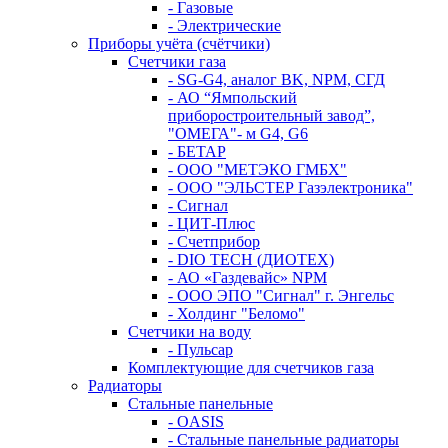
- Газовые
- Электрические
Приборы учёта (счётчики)
Счетчики газа
- SG-G4, аналог BK, NPM, СГД
- АО “Ямпольский
приборостроительный завод”,
"ОМЕГА"- м G4, G6
- БЕТАР
- ООО "МЕТЭКО ГМБХ"
- ООО "ЭЛЬСТЕР Газэлектроника"
- Сигнал
- ЦИТ-Плюс
- Счетприбор
- DIO TECH (ДИОТЕХ)
- АО «Газдевайс» NPM
- ООО ЭПО "Сигнал" г. Энгельс
- Холдинг "Беломо"
Счетчики на воду
- Пульсар
Комплектующие для счетчиков газа
Радиаторы
Стальные панельные
- OASIS
- Стальные панельные радиаторы