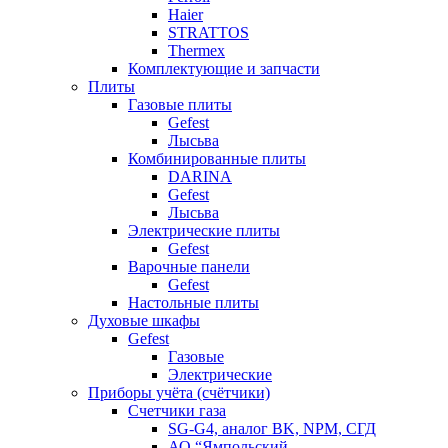
Haier
STRATTOS
Thermex
Комплектующие и запчасти
Плиты
Газовые плиты
Gefest
Лысьва
Комбинированные плиты
DARINA
Gefest
Лысьва
Электрические плиты
Gefest
Варочные панели
Gefest
Настольные плиты
Духовые шкафы
Gefest
Газовые
Электрические
Приборы учёта (счётчики)
Счетчики газа
SG-G4, аналог BK, NPM, СГД
АО “Ямпольский