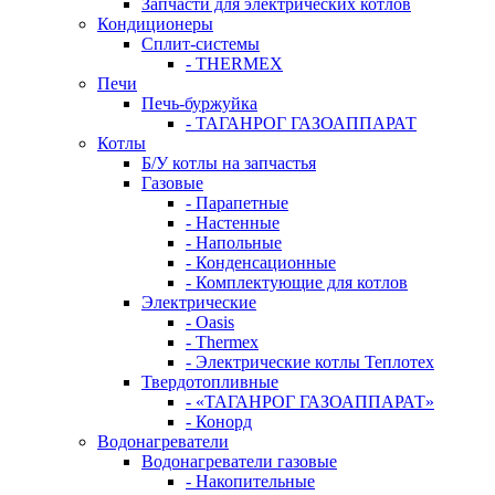
Запчасти для электрических котлов
Кондиционеры
Сплит-системы
- THERMEX
Печи
Печь-буржуйка
- ТАГАНРОГ ГАЗОАППАРАТ
Котлы
Б/У котлы на запчастья
Газовые
- Парапетные
- Настенные
- Напольные
- Конденсационные
- Комплектующие для котлов
Электрические
- Oasis
- Thermex
- Электрические котлы Теплотех
Твердотопливные
- «ТАГАНРОГ ГАЗОАППАРАТ»
- Конорд
Водонагреватели
Водонагреватели газовые
- Накопительные