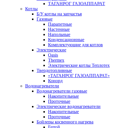
ТАГАНРОГ ГАЗОАППАРАТ
Котлы
Б/У котлы на запчастья
Газовые
Парапетные
Настенные
Напольные
Конденсационные
Комплектующие для котлов
Электрические
Oasis
Thermex
Электрические котлы Теплотех
Твердотопливные
«ТАГАНРОГ ГАЗОАППАРАТ»
Конорд
Водонагреватели
Водонагреватели газовые
Накопительные
Проточные
Электрические водонагреватели
Накопительные
Проточные
Бойлеры косвенного нагрева
Ferroli