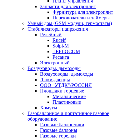
Платы управления
Запчасти для электроплит
Фурнитура для электроплит
Переключатели и таймеры
Умный дом (GSM-модули, термостаты)
Cтабилизаторы напряжения
Релейный
Rucelf
Solpi-M
TEPLOCOM
Ресанта
Электронный
Воздуховоды, дымоходы
Воздуховоды, дымоходы
Люки-дверцы
ООО "УТДК"/РОССИЯ
Площадки торцевые
Металлические
Пластиковые
Хомуты
Газобаллонное и портативное газовое
оборудование
Газовые баллончики
Газовые баллоны
Газовые горелки