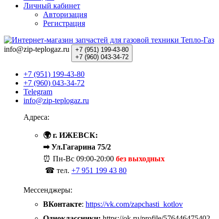
Личный кабинет
Авторизация
Регистрация
info@zip-teplogaz.ru
+7 (951)
199-43-80
+7 (960)
043-34-72
+7 (951) 199-43-80
+7 (960) 043-34-72
Telegram
info@zip-teplogaz.ru
Адреса:
🌍 г. ИЖЕВСК:
➡ Ул.Гагарина 75/2
⏰ Пн-Вс
09:00-20:00
без выходных
☎ тел.
+7 951 199 43 80
Мессенджеры:
ВКонтакте
:
https://vk.com/zapchasti_kotlov
Одноклассники:
https://ok.ru/profile/576446475402