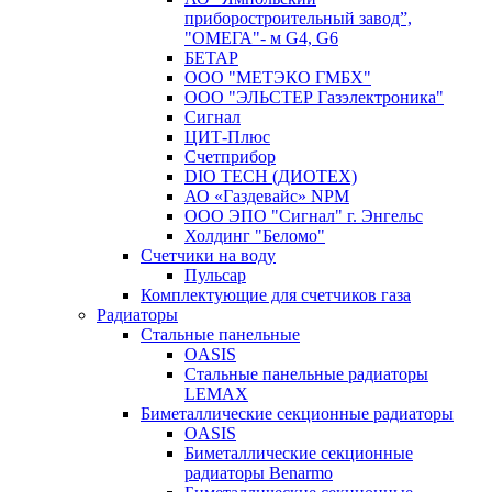
приборостроительный завод”,
"ОМЕГА"- м G4, G6
БЕТАР
ООО "МЕТЭКО ГМБХ"
ООО "ЭЛЬСТЕР Газэлектроника"
Сигнал
ЦИТ-Плюс
Счетприбор
DIO TECH (ДИОТЕХ)
АО «Газдевайс» NPM
ООО ЭПО "Сигнал" г. Энгельс
Холдинг "Беломо"
Счетчики на воду
Пульсар
Комплектующие для счетчиков газа
Радиаторы
Стальные панельные
OASIS
Стальные панельные радиаторы
LEMAX
Биметаллические секционные радиаторы
OASIS
Биметаллические секционные
радиаторы Benarmo