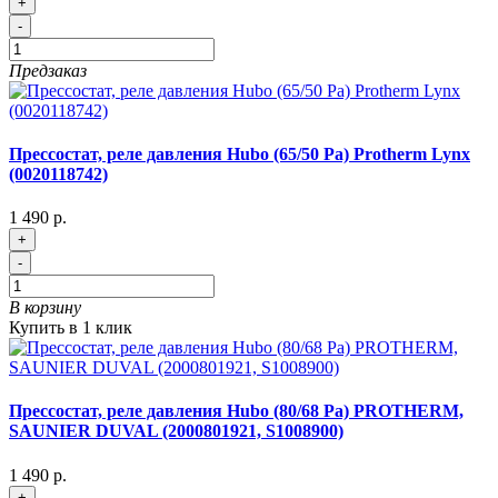
+
-
Предзаказ
Прессостат, реле давления Hubo (65/50 Pa) Protherm Lynx
(0020118742)
1 490 р.
+
-
В корзину
Купить в 1 клик
Прессостат, реле давления Hubo (80/68 Pa) PROTHERM,
SAUNIER DUVAL (2000801921, S1008900)
1 490 р.
+