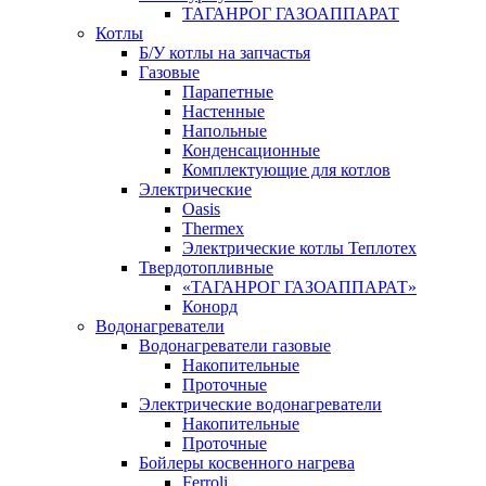
ТАГАНРОГ ГАЗОАППАРАТ
Котлы
Б/У котлы на запчастья
Газовые
Парапетные
Настенные
Напольные
Конденсационные
Комплектующие для котлов
Электрические
Oasis
Thermex
Электрические котлы Теплотех
Твердотопливные
«ТАГАНРОГ ГАЗОАППАРАТ»
Конорд
Водонагреватели
Водонагреватели газовые
Накопительные
Проточные
Электрические водонагреватели
Накопительные
Проточные
Бойлеры косвенного нагрева
Ferroli