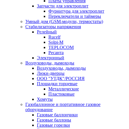
Платы управления
Запчасти для электроплит
Фурнитура для электроплит
Переключатели и таймеры
Умный дом (GSM-модули, термостаты)
Cтабилизаторы напряжения
Релейный
Rucelf
Solpi-M
TEPLOCOM
Ресанта
Электронный
Воздуховоды, дымоходы
Воздуховоды, дымоходы
Люки-дверцы
ООО "УТДК"/РОССИЯ
Площадки торцевые
Металлические
Пластиковые
Хомуты
Газобаллонное и портативное газовое
оборудование
Газовые баллончики
Газовые баллоны
Газовые горелки