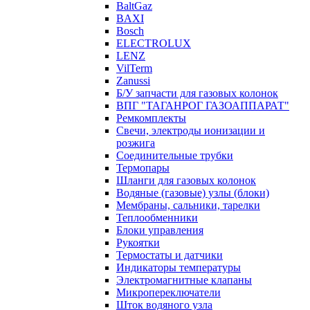
BaltGaz
BAXI
Bosch
ELECTROLUX
LENZ
VilTerm
Zanussi
Б/У запчасти для газовых колонок
ВПГ "ТАГАНРОГ ГАЗОАППАРАТ"
Ремкомплекты
Свечи, электроды ионизации и
розжига
Соединительные трубки
Термопары
Шланги для газовых колонок
Водяные (газовые) узлы (блоки)
Мембраны, сальники, тарелки
Теплообменники
Блоки управления
Рукоятки
Термостаты и датчики
Индикаторы температуры
Электромагнитные клапаны
Микропереключатели
Шток водяного узла