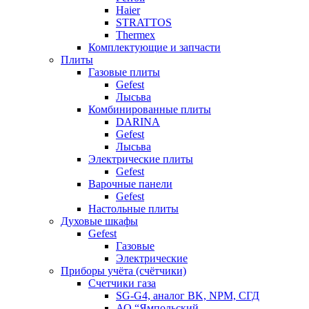
Haier
STRATTOS
Thermex
Комплектующие и запчасти
Плиты
Газовые плиты
Gefest
Лысьва
Комбинированные плиты
DARINA
Gefest
Лысьва
Электрические плиты
Gefest
Варочные панели
Gefest
Настольные плиты
Духовые шкафы
Gefest
Газовые
Электрические
Приборы учёта (счётчики)
Счетчики газа
SG-G4, аналог BK, NPM, СГД
АО “Ямпольский