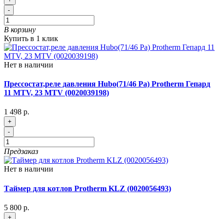
-
В корзину
Купить в 1 клик
Нет в наличии
Прессостат,реле давления Hubo(71/46 Pa) Protherm Гепард
11 MTV, 23 MTV (0020039198)
1 498 р.
+
-
Предзаказ
Нет в наличии
Таймер для котлов Protherm KLZ (0020056493)
5 800 р.
+