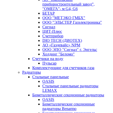
приборостроительный завод”,
"ОМЕГА"- м G4, G6
БЕТАР
ООО "МЕТЭКО ГМБХ"
ООО "ЭЛЬСТЕР Газэлектроника"
Сигнал
ЦИТ-Плюс
Счетприбор
DIO TECH (ДИОТЕХ)
АО «Газдевайс» NPM
ООО ЭПО "Сигнал" г. Энгельс
Холдинг "Беломо"
Счетчики на воду
Пульсар
Комплектующие для счетчиков газа
Радиаторы
Стальные панельные
OASIS
Стальные панельные радиаторы
LEMAX
Биметаллические секционные радиаторы
OASIS
Биметаллические секционные
радиаторы Benarmo