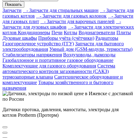
Показать
Запчасти
- Запчасти для стиральных машин
- Запчасти для
газовых котлов
- Запчасти для газовых колонок
- Запчасти
для газовых плит
- Запчасти для варочных панелей
-
Запчасти для духовых шкафов
- Запчасти для электрических
котлов
Кондиционеры
Печи
Котлы
Водонагреватели
Плиты
Духовые шкафы
Приборы учёта (счётчики)
Радиаторы
Газогорелочное устройство (ГГУ)
Запчасти для бытового
электрооборудования
Умный дом (GSM-модули, термостаты)
Cтабилизаторы напряжения
Воздуховоды, дымоходы
Газобаллонное и портативное газовое оборудование
Комплектующие для газового оборудования
Система
автоматического контроля загазованности (САКЗ)
термозапорные клапана
Сантехническое оборудование и
комплектующие
Товары хозяйственного и бытового
назначения
Датчики протока, давления, маностаты, электроды для
котлов Protherm (Протерм)