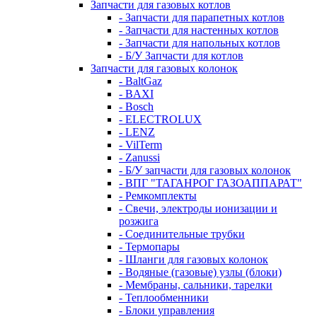
Запчасти для газовых котлов
- Запчасти для парапетных котлов
- Запчасти для настенных котлов
- Запчасти для напольных котлов
- Б/У Запчасти для котлов
Запчасти для газовых колонок
- BaltGaz
- BAXI
- Bosch
- ELECTROLUX
- LENZ
- VilTerm
- Zanussi
- Б/У запчасти для газовых колонок
- ВПГ "ТАГАНРОГ ГАЗОАППАРАТ"
- Ремкомплекты
- Свечи, электроды ионизации и
розжига
- Соединительные трубки
- Термопары
- Шланги для газовых колонок
- Водяные (газовые) узлы (блоки)
- Мембраны, сальники, тарелки
- Теплообменники
- Блоки управления