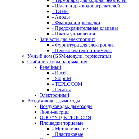
- Термопары для водонагревателей
- Шланги для водонагревателей
- ТЭНы
- Аноды
- Фланцы и прокладки
- Предохранительные клапаны
- Платы управления
Запчасти для электроплит
- Фурнитура для электроплит
- Переключатели и таймеры
Умный дом (GSM-модули, термостаты)
Cтабилизаторы напряжения
Релейный
- Rucelf
- Solpi-M
- TEPLOCOM
- Ресанта
Электронный
Воздуховоды, дымоходы
Воздуховоды, дымоходы
Люки-дверцы
ООО "УТДК"/РОССИЯ
Площадки торцевые
- Металлические
- Пластиковые