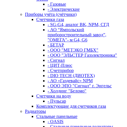
- Газовые
- Электрические
Приборы учёта (счётчики)
Счетчики газа
- SG-G4, аналог BK, NPM, СГД
- АО “Ямпольский
приборостроительный завод”,
"ОМЕГА"- м G4, G6
- БЕТАР
- ООО "МЕТЭКО ГМБХ"
- ООО "ЭЛЬСТЕР Газэлектроника"
- Сигнал
- ЦИТ-Плюс
- Счетприбор
- DIO TECH (ДИОТЕХ)
- АО «Газдевайс» NPM
- ООО ЭПО "Сигнал" г. Энгельс
- Холдинг "Беломо"
Счетчики на воду
- Пульсар
Комплектующие для счетчиков газа
Радиаторы
Стальные панельные
- OASIS
- Стальные панельные радиаторы