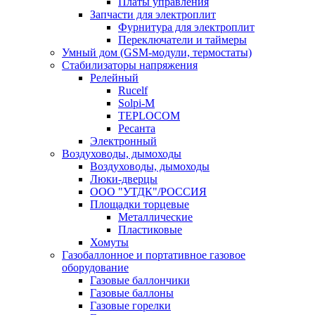
Платы управления
Запчасти для электроплит
Фурнитура для электроплит
Переключатели и таймеры
Умный дом (GSM-модули, термостаты)
Cтабилизаторы напряжения
Релейный
Rucelf
Solpi-M
TEPLOCOM
Ресанта
Электронный
Воздуховоды, дымоходы
Воздуховоды, дымоходы
Люки-дверцы
ООО "УТДК"/РОССИЯ
Площадки торцевые
Металлические
Пластиковые
Хомуты
Газобаллонное и портативное газовое
оборудование
Газовые баллончики
Газовые баллоны
Газовые горелки