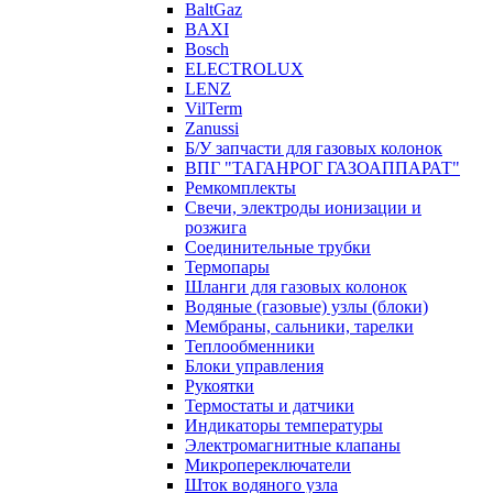
BaltGaz
BAXI
Bosch
ELECTROLUX
LENZ
VilTerm
Zanussi
Б/У запчасти для газовых колонок
ВПГ "ТАГАНРОГ ГАЗОАППАРАТ"
Ремкомплекты
Свечи, электроды ионизации и
розжига
Соединительные трубки
Термопары
Шланги для газовых колонок
Водяные (газовые) узлы (блоки)
Мембраны, сальники, тарелки
Теплообменники
Блоки управления
Рукоятки
Термостаты и датчики
Индикаторы температуры
Электромагнитные клапаны
Микропереключатели
Шток водяного узла