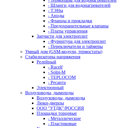
- Термопары для водонагревателей
- Шланги для водонагревателей
- ТЭНы
- Аноды
- Фланцы и прокладки
- Предохранительные клапаны
- Платы управления
Запчасти для электроплит
- Фурнитура для электроплит
- Переключатели и таймеры
Умный дом (GSM-модули, термостаты)
Cтабилизаторы напряжения
Релейный
- Rucelf
- Solpi-M
- TEPLOCOM
- Ресанта
Электронный
Воздуховоды, дымоходы
Воздуховоды, дымоходы
Люки-дверцы
ООО "УТДК"/РОССИЯ
Площадки торцевые
- Металлические
- Пластиковые