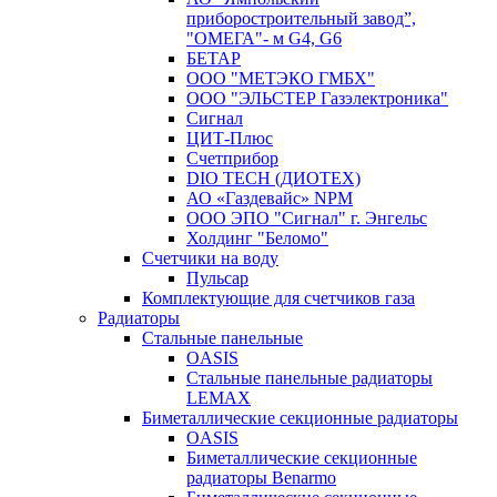
приборостроительный завод”,
"ОМЕГА"- м G4, G6
БЕТАР
ООО "МЕТЭКО ГМБХ"
ООО "ЭЛЬСТЕР Газэлектроника"
Сигнал
ЦИТ-Плюс
Счетприбор
DIO TECH (ДИОТЕХ)
АО «Газдевайс» NPM
ООО ЭПО "Сигнал" г. Энгельс
Холдинг "Беломо"
Счетчики на воду
Пульсар
Комплектующие для счетчиков газа
Радиаторы
Стальные панельные
OASIS
Стальные панельные радиаторы
LEMAX
Биметаллические секционные радиаторы
OASIS
Биметаллические секционные
радиаторы Benarmo