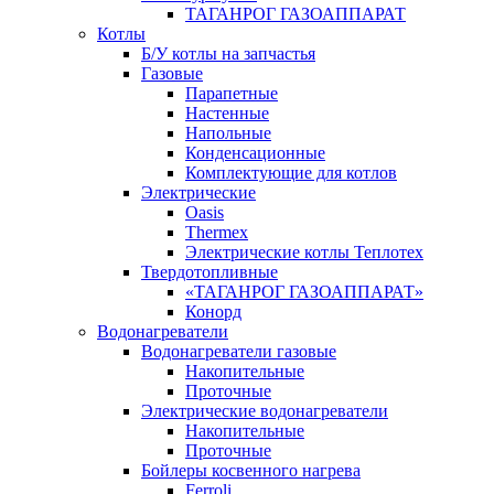
ТАГАНРОГ ГАЗОАППАРАТ
Котлы
Б/У котлы на запчастья
Газовые
Парапетные
Настенные
Напольные
Конденсационные
Комплектующие для котлов
Электрические
Oasis
Thermex
Электрические котлы Теплотех
Твердотопливные
«ТАГАНРОГ ГАЗОАППАРАТ»
Конорд
Водонагреватели
Водонагреватели газовые
Накопительные
Проточные
Электрические водонагреватели
Накопительные
Проточные
Бойлеры косвенного нагрева
Ferroli