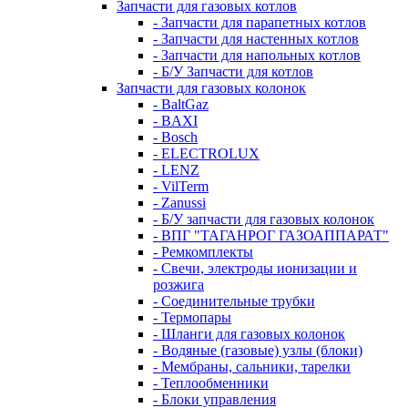
Запчасти для газовых котлов
- Запчасти для парапетных котлов
- Запчасти для настенных котлов
- Запчасти для напольных котлов
- Б/У Запчасти для котлов
Запчасти для газовых колонок
- BaltGaz
- BAXI
- Bosch
- ELECTROLUX
- LENZ
- VilTerm
- Zanussi
- Б/У запчасти для газовых колонок
- ВПГ "ТАГАНРОГ ГАЗОАППАРАТ"
- Ремкомплекты
- Свечи, электроды ионизации и
розжига
- Соединительные трубки
- Термопары
- Шланги для газовых колонок
- Водяные (газовые) узлы (блоки)
- Мембраны, сальники, тарелки
- Теплообменники
- Блоки управления