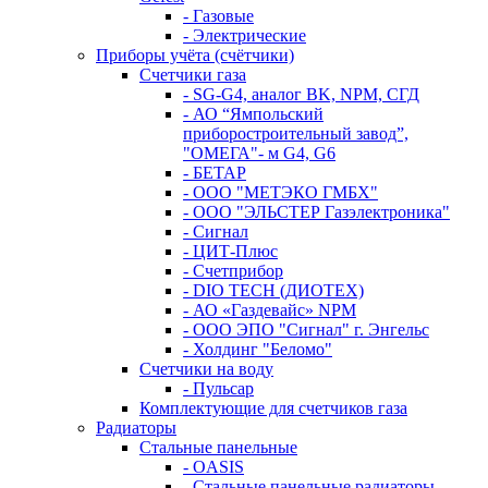
- Газовые
- Электрические
Приборы учёта (счётчики)
Счетчики газа
- SG-G4, аналог BK, NPM, СГД
- АО “Ямпольский
приборостроительный завод”,
"ОМЕГА"- м G4, G6
- БЕТАР
- ООО "МЕТЭКО ГМБХ"
- ООО "ЭЛЬСТЕР Газэлектроника"
- Сигнал
- ЦИТ-Плюс
- Счетприбор
- DIO TECH (ДИОТЕХ)
- АО «Газдевайс» NPM
- ООО ЭПО "Сигнал" г. Энгельс
- Холдинг "Беломо"
Счетчики на воду
- Пульсар
Комплектующие для счетчиков газа
Радиаторы
Стальные панельные
- OASIS
- Стальные панельные радиаторы