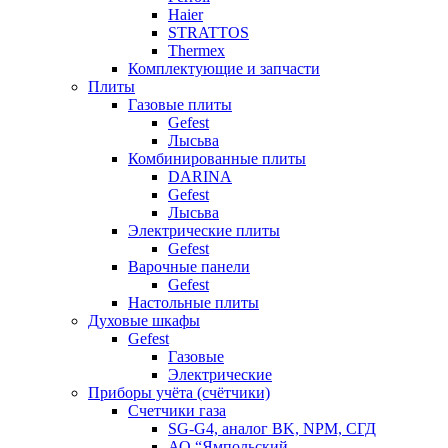
Haier
STRATTOS
Thermex
Комплектующие и запчасти
Плиты
Газовые плиты
Gefest
Лысьва
Комбинированные плиты
DARINA
Gefest
Лысьва
Электрические плиты
Gefest
Варочные панели
Gefest
Настольные плиты
Духовые шкафы
Gefest
Газовые
Электрические
Приборы учёта (счётчики)
Счетчики газа
SG-G4, аналог BK, NPM, СГД
АО “Ямпольский