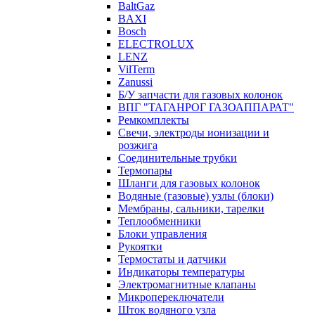
BaltGaz
BAXI
Bosch
ELECTROLUX
LENZ
VilTerm
Zanussi
Б/У запчасти для газовых колонок
ВПГ "ТАГАНРОГ ГАЗОАППАРАТ"
Ремкомплекты
Свечи, электроды ионизации и
розжига
Соединительные трубки
Термопары
Шланги для газовых колонок
Водяные (газовые) узлы (блоки)
Мембраны, сальники, тарелки
Теплообменники
Блоки управления
Рукоятки
Термостаты и датчики
Индикаторы температуры
Электромагнитные клапаны
Микропереключатели
Шток водяного узла