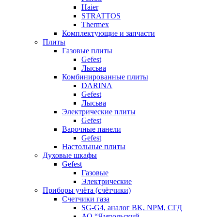
Haier
STRATTOS
Thermex
Комплектующие и запчасти
Плиты
Газовые плиты
Gefest
Лысьва
Комбинированные плиты
DARINA
Gefest
Лысьва
Электрические плиты
Gefest
Варочные панели
Gefest
Настольные плиты
Духовые шкафы
Gefest
Газовые
Электрические
Приборы учёта (счётчики)
Счетчики газа
SG-G4, аналог BK, NPM, СГД
АО “Ямпольский