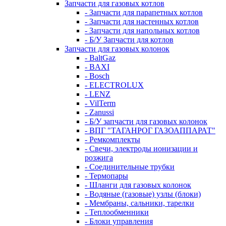
Запчасти для газовых котлов
- Запчасти для парапетных котлов
- Запчасти для настенных котлов
- Запчасти для напольных котлов
- Б/У Запчасти для котлов
Запчасти для газовых колонок
- BaltGaz
- BAXI
- Bosch
- ELECTROLUX
- LENZ
- VilTerm
- Zanussi
- Б/У запчасти для газовых колонок
- ВПГ "ТАГАНРОГ ГАЗОАППАРАТ"
- Ремкомплекты
- Свечи, электроды ионизации и
розжига
- Соединительные трубки
- Термопары
- Шланги для газовых колонок
- Водяные (газовые) узлы (блоки)
- Мембраны, сальники, тарелки
- Теплообменники
- Блоки управления