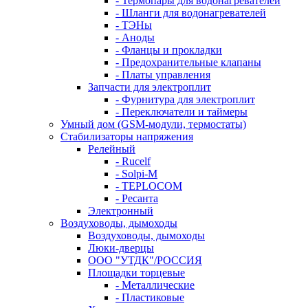
- Термопары для водонагревателей
- Шланги для водонагревателей
- ТЭНы
- Аноды
- Фланцы и прокладки
- Предохранительные клапаны
- Платы управления
Запчасти для электроплит
- Фурнитура для электроплит
- Переключатели и таймеры
Умный дом (GSM-модули, термостаты)
Cтабилизаторы напряжения
Релейный
- Rucelf
- Solpi-M
- TEPLOCOM
- Ресанта
Электронный
Воздуховоды, дымоходы
Воздуховоды, дымоходы
Люки-дверцы
ООО "УТДК"/РОССИЯ
Площадки торцевые
- Металлические
- Пластиковые