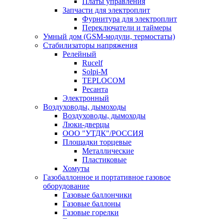
Платы управления
Запчасти для электроплит
Фурнитура для электроплит
Переключатели и таймеры
Умный дом (GSM-модули, термостаты)
Cтабилизаторы напряжения
Релейный
Rucelf
Solpi-M
TEPLOCOM
Ресанта
Электронный
Воздуховоды, дымоходы
Воздуховоды, дымоходы
Люки-дверцы
ООО "УТДК"/РОССИЯ
Площадки торцевые
Металлические
Пластиковые
Хомуты
Газобаллонное и портативное газовое
оборудование
Газовые баллончики
Газовые баллоны
Газовые горелки