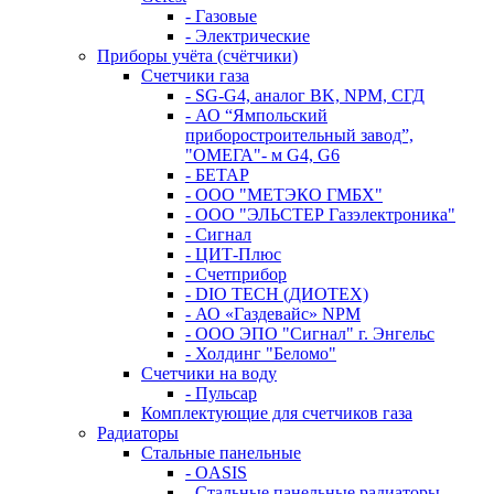
- Газовые
- Электрические
Приборы учёта (счётчики)
Счетчики газа
- SG-G4, аналог BK, NPM, СГД
- АО “Ямпольский
приборостроительный завод”,
"ОМЕГА"- м G4, G6
- БЕТАР
- ООО "МЕТЭКО ГМБХ"
- ООО "ЭЛЬСТЕР Газэлектроника"
- Сигнал
- ЦИТ-Плюс
- Счетприбор
- DIO TECH (ДИОТЕХ)
- АО «Газдевайс» NPM
- ООО ЭПО "Сигнал" г. Энгельс
- Холдинг "Беломо"
Счетчики на воду
- Пульсар
Комплектующие для счетчиков газа
Радиаторы
Стальные панельные
- OASIS
- Стальные панельные радиаторы