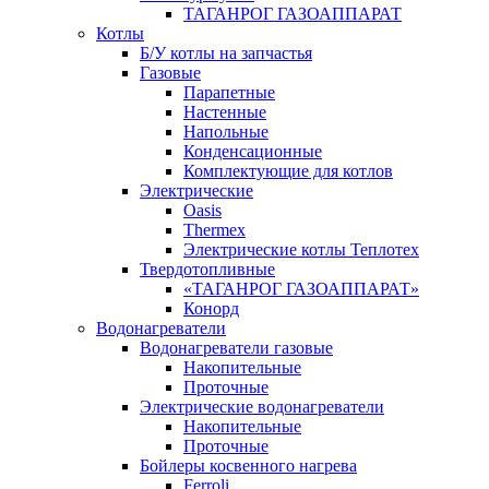
ТАГАНРОГ ГАЗОАППАРАТ
Котлы
Б/У котлы на запчастья
Газовые
Парапетные
Настенные
Напольные
Конденсационные
Комплектующие для котлов
Электрические
Oasis
Thermex
Электрические котлы Теплотех
Твердотопливные
«ТАГАНРОГ ГАЗОАППАРАТ»
Конорд
Водонагреватели
Водонагреватели газовые
Накопительные
Проточные
Электрические водонагреватели
Накопительные
Проточные
Бойлеры косвенного нагрева
Ferroli