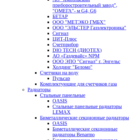
приборостроительный завод”,
"ОМЕГА"- м G4, G6
БЕТАР
ООО "МЕТЭКО ГМБХ"
ООО "ЭЛЬСТЕР Газэлектроника"
Сигнал
ЦИТ-Плюс
Счетприбор
DIO TECH (ДИОТЕХ)
АО «Газдевайс» NPM
ООО ЭПО "Сигнал" г. Энгельс
Холдинг "Беломо"
Счетчики на воду
Пульсар
Комплектующие для счетчиков газа
Радиаторы
Стальные панельные
OASIS
Стальные панельные радиаторы
LEMAX
Биметаллические секционные радиаторы
OASIS
Биметаллические секционные
радиаторы Benarmo