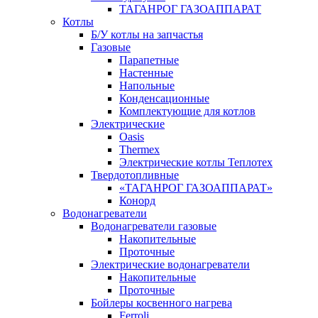
ТАГАНРОГ ГАЗОАППАРАТ
Котлы
Б/У котлы на запчастья
Газовые
Парапетные
Настенные
Напольные
Конденсационные
Комплектующие для котлов
Электрические
Oasis
Thermex
Электрические котлы Теплотех
Твердотопливные
«ТАГАНРОГ ГАЗОАППАРАТ»
Конорд
Водонагреватели
Водонагреватели газовые
Накопительные
Проточные
Электрические водонагреватели
Накопительные
Проточные
Бойлеры косвенного нагрева
Ferroli