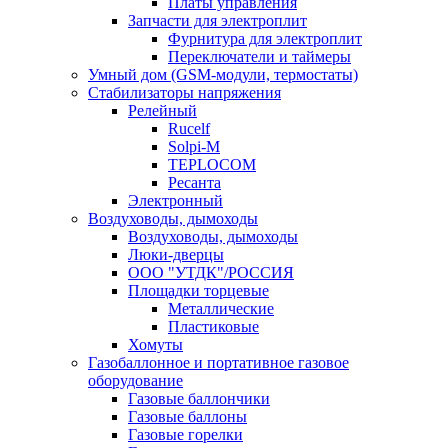
Платы управления
Запчасти для электроплит
Фурнитура для электроплит
Переключатели и таймеры
Умный дом (GSM-модули, термостаты)
Cтабилизаторы напряжения
Релейный
Rucelf
Solpi-M
TEPLOCOM
Ресанта
Электронный
Воздуховоды, дымоходы
Воздуховоды, дымоходы
Люки-дверцы
ООО "УТДК"/РОССИЯ
Площадки торцевые
Металлические
Пластиковые
Хомуты
Газобаллонное и портативное газовое
оборудование
Газовые баллончики
Газовые баллоны
Газовые горелки