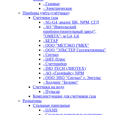
- Газовые
- Электрические
Приборы учёта (счётчики)
Счетчики газа
- SG-G4, аналог BK, NPM, СГД
- АО “Ямпольский
приборостроительный завод”,
"ОМЕГА"- м G4, G6
- БЕТАР
- ООО "МЕТЭКО ГМБХ"
- ООО "ЭЛЬСТЕР Газэлектроника"
- Сигнал
- ЦИТ-Плюс
- Счетприбор
- DIO TECH (ДИОТЕХ)
- АО «Газдевайс» NPM
- ООО ЭПО "Сигнал" г. Энгельс
- Холдинг "Беломо"
Счетчики на воду
- Пульсар
Комплектующие для счетчиков газа
Радиаторы
Стальные панельные
- OASIS
- Стальные панельные радиаторы