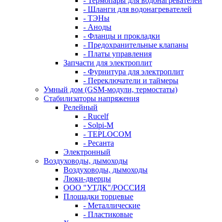
- Термопары для водонагревателей
- Шланги для водонагревателей
- ТЭНы
- Аноды
- Фланцы и прокладки
- Предохранительные клапаны
- Платы управления
Запчасти для электроплит
- Фурнитура для электроплит
- Переключатели и таймеры
Умный дом (GSM-модули, термостаты)
Cтабилизаторы напряжения
Релейный
- Rucelf
- Solpi-M
- TEPLOCOM
- Ресанта
Электронный
Воздуховоды, дымоходы
Воздуховоды, дымоходы
Люки-дверцы
ООО "УТДК"/РОССИЯ
Площадки торцевые
- Металлические
- Пластиковые