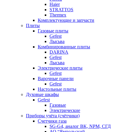
Haier
STRATTOS
Thermex
Комплектующие и запчасти
Плиты
Газовые плиты
Gefest
Лысьва
Комбинированные плиты
DARINA
Gefest
Лысьва
Электрические плиты
Gefest
Варочные панели
Gefest
Настольные плиты
Духовые шкафы
Gefest
Газовые
Электрические
Приборы учёта (счётчики)
Счетчики газа
SG-G4, аналог BK, NPM, СГД
АО “Ямпольский