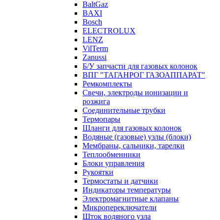
BaltGaz
BAXI
Bosch
ELECTROLUX
LENZ
VilTerm
Zanussi
Б/У запчасти для газовых колонок
ВПГ "ТАГАНРОГ ГАЗОАППАРАТ"
Ремкомплекты
Свечи, электроды ионизации и
розжига
Соединительные трубки
Термопары
Шланги для газовых колонок
Водяные (газовые) узлы (блоки)
Мембраны, сальники, тарелки
Теплообменники
Блоки управления
Рукоятки
Термостаты и датчики
Индикаторы температуры
Электромагнитные клапаны
Микропереключатели
Шток водяного узла