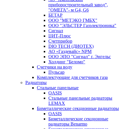
приборостроительный завод”,
"ОМЕГА"- м G4, G6
БЕТАР
ООО "МЕТЭКО ГМБХ"
ООО "ЭЛЬСТЕР Газэлектроника"
Сигнал
ЦИТ-Плюс
Счетприбор
DIO TECH (ДИОТЕХ)
АО «Газдевайс» NPM
ООО ЭПО "Сигнал" г. Энгельс
Холдинг "Беломо"
Счетчики на воду
Пульсар
Комплектующие для счетчиков газа
Радиаторы
Стальные панельные
OASIS
Стальные панельные радиаторы
LEMAX
Биметаллические секционные радиаторы
OASIS
Биметаллические секционные
радиаторы Benarmo