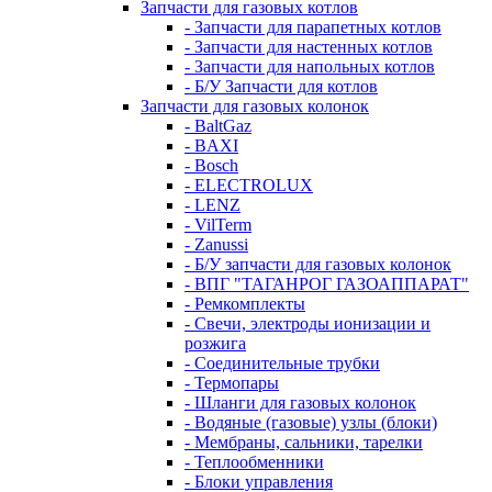
Запчасти для газовых котлов
- Запчасти для парапетных котлов
- Запчасти для настенных котлов
- Запчасти для напольных котлов
- Б/У Запчасти для котлов
Запчасти для газовых колонок
- BaltGaz
- BAXI
- Bosch
- ELECTROLUX
- LENZ
- VilTerm
- Zanussi
- Б/У запчасти для газовых колонок
- ВПГ "ТАГАНРОГ ГАЗОАППАРАТ"
- Ремкомплекты
- Свечи, электроды ионизации и
розжига
- Соединительные трубки
- Термопары
- Шланги для газовых колонок
- Водяные (газовые) узлы (блоки)
- Мембраны, сальники, тарелки
- Теплообменники
- Блоки управления