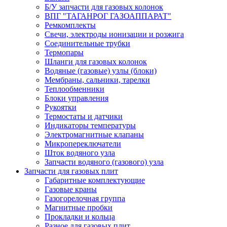
Б/У запчасти для газовых колонок
ВПГ "ТАГАНРОГ ГАЗОАППАРАТ"
Ремкомплекты
Свечи, электроды ионизации и розжига
Соединительные трубки
Термопары
Шланги для газовых колонок
Водяные (газовые) узлы (блоки)
Мембраны, сальники, тарелки
Теплообменники
Блоки управления
Рукоятки
Термостаты и датчики
Индикаторы температуры
Электромагнитные клапаны
Микропереключатели
Шток водяного узла
Запчасти водяного (газового) узла
Запчасти для газовых плит
Габаритные комплектующие
Газовые краны
Газогорелочная группа
Магнитные пробки
Прокладки и кольца
Разное для газовых плит