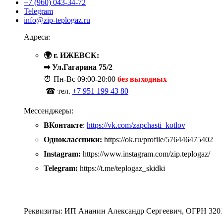
+7 (960) 043-34-72
Telegram
info@zip-teplogaz.ru
Адреса:
🌍 г. ИЖЕВСК:
➡ Ул.Гагарина 75/2
⏰ Пн-Вс
09:00-20:00
без выходных
☎ тел.
+7 951 199 43 80
Мессенджеры:
ВКонтакте
:
https://vk.com/zapchasti_kotlov
Одноклассники:
https://ok.ru/profile/576446475402
Instagram:
https://www.instagram.com/zip.teplogaz/
Telegram:
https://t.me/teplogaz_skidki
Реквизиты: ИП Ананин Александр Сергеевич, ОГРН 320