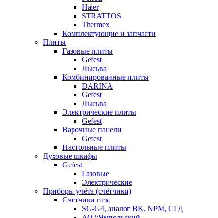
Haier
STRATTOS
Thermex
Комплектующие и запчасти
Плиты
Газовые плиты
Gefest
Лысьва
Комбинированные плиты
DARINA
Gefest
Лысьва
Электрические плиты
Gefest
Варочные панели
Gefest
Настольные плиты
Духовые шкафы
Gefest
Газовые
Электрические
Приборы учёта (счётчики)
Счетчики газа
SG-G4, аналог BK, NPM, СГД
АО “Ямпольский