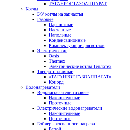
ТАГАНРОГ ГАЗОАППАРАТ
Котлы
Б/У котлы на запчастья
Газовые
Парапетные
Настенные
Напольные
Конденсационные
Комплектующие для котлов
Электрические
Oasis
Thermex
Электрические котлы Теплотех
Твердотопливные
«ТАГАНРОГ ГАЗОАППАРАТ»
Конорд
Водонагреватели
Водонагреватели газовые
Накопительные
Проточные
Электрические водонагреватели
Накопительные
Проточные
Бойлеры косвенного нагрева
Ferroli