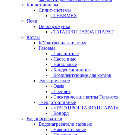
Кондиционеры
Сплит-системы
- THERMEX
Печи
Печь-буржуйка
- ТАГАНРОГ ГАЗОАППАРАТ
Котлы
Б/У котлы на запчастья
Газовые
- Парапетные
- Настенные
- Напольные
- Конденсационные
- Комплектующие для котлов
Электрические
- Oasis
- Thermex
- Электрические котлы Теплотех
Твердотопливные
- «ТАГАНРОГ ГАЗОАППАРАТ»
- Конорд
Водонагреватели
Водонагреватели газовые
- Накопительные
- Проточные