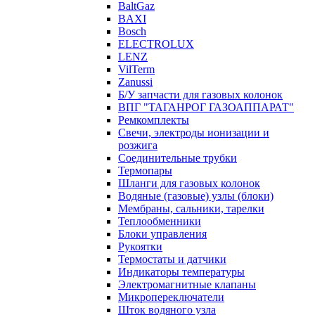
BaltGaz
BAXI
Bosch
ELECTROLUX
LENZ
VilTerm
Zanussi
Б/У запчасти для газовых колонок
ВПГ "ТАГАНРОГ ГАЗОАППАРАТ"
Ремкомплекты
Свечи, электроды ионизации и
розжига
Соединительные трубки
Термопары
Шланги для газовых колонок
Водяные (газовые) узлы (блоки)
Мембраны, сальники, тарелки
Теплообменники
Блоки управления
Рукоятки
Термостаты и датчики
Индикаторы температуры
Электромагнитные клапаны
Микропереключатели
Шток водяного узла