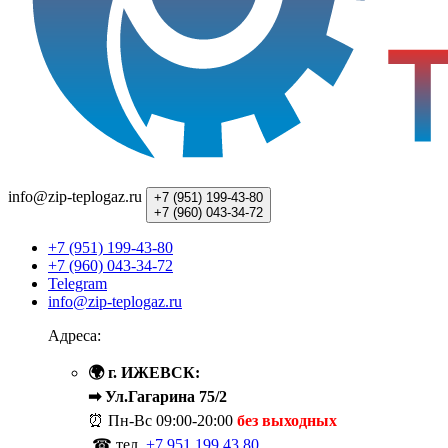
info@zip-teplogaz.ru
+7 (951)
199-43-80
+7 (960)
043-34-72
+7 (951) 199-43-80
+7 (960) 043-34-72
Telegram
info@zip-teplogaz.ru
Адреса:
🌍 г. ИЖЕВСК:
➡ Ул.Гагарина 75/2
⏰ Пн-Вс
09:00-20:00
без выходных
☎ тел.
+7 951 199 43 80