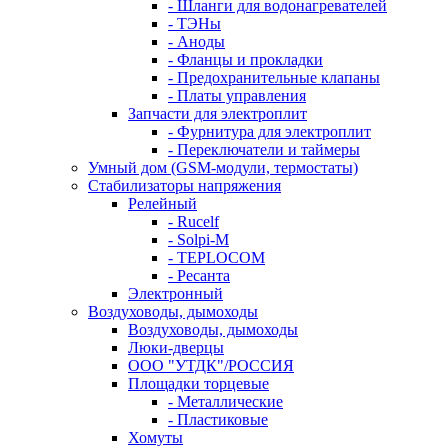
- Шланги для водонагревателей
- ТЭНы
- Аноды
- Фланцы и прокладки
- Предохранительные клапаны
- Платы управления
Запчасти для электроплит
- Фурнитура для электроплит
- Переключатели и таймеры
Умный дом (GSM-модули, термостаты)
Cтабилизаторы напряжения
Релейный
- Rucelf
- Solpi-M
- TEPLOCOM
- Ресанта
Электронный
Воздуховоды, дымоходы
Воздуховоды, дымоходы
Люки-дверцы
ООО "УТДК"/РОССИЯ
Площадки торцевые
- Металлические
- Пластиковые
Хомуты