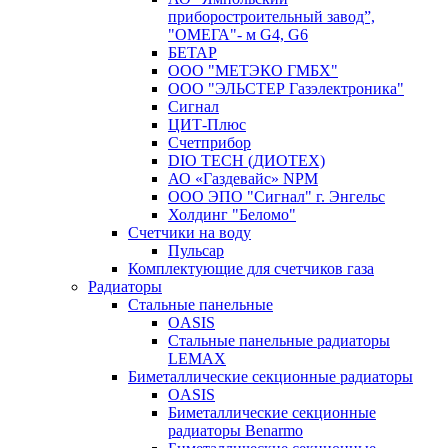
приборостроительный завод”,
"ОМЕГА"- м G4, G6
БЕТАР
ООО "МЕТЭКО ГМБХ"
ООО "ЭЛЬСТЕР Газэлектроника"
Сигнал
ЦИТ-Плюс
Счетприбор
DIO TECH (ДИОТЕХ)
АО «Газдевайс» NPM
ООО ЭПО "Сигнал" г. Энгельс
Холдинг "Беломо"
Счетчики на воду
Пульсар
Комплектующие для счетчиков газа
Радиаторы
Стальные панельные
OASIS
Стальные панельные радиаторы
LEMAX
Биметаллические секционные радиаторы
OASIS
Биметаллические секционные
радиаторы Benarmo