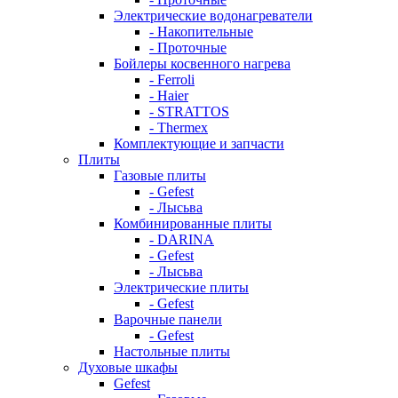
Электрические водонагреватели
- Накопительные
- Проточные
Бойлеры косвенного нагрева
- Ferroli
- Haier
- STRATTOS
- Thermex
Комплектующие и запчасти
Плиты
Газовые плиты
- Gefest
- Лысьва
Комбинированные плиты
- DARINA
- Gefest
- Лысьва
Электрические плиты
- Gefest
Варочные панели
- Gefest
Настольные плиты
Духовые шкафы
Gefest