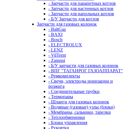
- Запчасти для парапетных котлов
- Запчасти для настенных котлов
- Запчасти для напольных котлов
- Б/У Запчасти для котлов
Запчасти для газовых колонок
- BaltGaz
- BAXI
- Bosch
- ELECTROLUX
- LENZ
- VilTerm
- Zanussi
- Б/У запчасти для газовых колонок
- ВПГ "ТАГАНРОГ ГАЗОАППАРАТ"
- Ремкомплекты
- Свечи, электроды ионизации и
розжига
- Соединительные трубки
- Термопары
- Шланги для газовых колонок
- Водяные (газовые) узлы (блоки)
- Мембраны, сальники, тарелки
- Теплообменники
- Блоки управления
- Рукоятки