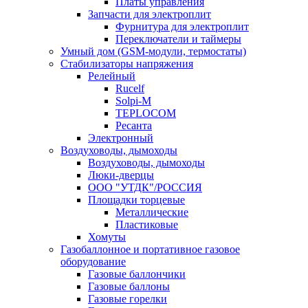
Платы управления
Запчасти для электроплит
Фурнитура для электроплит
Переключатели и таймеры
Умный дом (GSM-модули, термостаты)
Cтабилизаторы напряжения
Релейный
Rucelf
Solpi-M
TEPLOCOM
Ресанта
Электронный
Воздуховоды, дымоходы
Воздуховоды, дымоходы
Люки-дверцы
ООО "УТДК"/РОССИЯ
Площадки торцевые
Металлические
Пластиковые
Хомуты
Газобаллонное и портативное газовое
оборудование
Газовые баллончики
Газовые баллоны
Газовые горелки