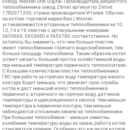
Energy, Westen Star Digital. Производитель ребристого
теплообменника завод Zilmet артикул по Zilmet
17B2071200, страна производителя Италия. Обычно
на котлах торговой марки Baxi | Westen
устанавливаются вторичные теплообменники на 10,
12, 14 и 16 пластин с артикульными номерами
5653660, 5653680 и 5655780 соответственно. Но
хотелось бы заменить, что чем больше пластин
имеет теплообменник горячего водоснабжения, тем
больше площадь теплообмена. Таким образом котел
успеет нагреть больший проток хозяйственной воды
при меньшей температуре первичного теплоносителя.
С большим количеством пластин теплообменника
ГВС при работе на горячую воду температура малого
контура будет меньше, что увеличит срок службы
котла и даст меньший износ теплообменника
первичного, вторичного на горячую воду, датчиков
температуры и циркуляционного насоса. Чем меньше
температура в первичном контуре, тем меньше
наблюдается отложение накипи на теплообменнике.
При большем теплообмене – меньше заметны
колебания температуры воды из крана, работа котла
становиться плавнеe. Особенно это касается котлов