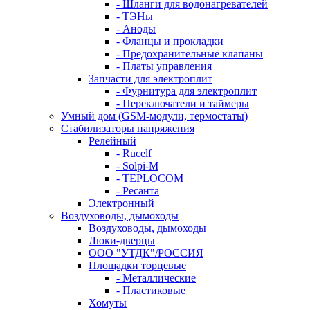
- Шланги для водонагревателей
- ТЭНы
- Аноды
- Фланцы и прокладки
- Предохранительные клапаны
- Платы управления
Запчасти для электроплит
- Фурнитура для электроплит
- Переключатели и таймеры
Умный дом (GSM-модули, термостаты)
Cтабилизаторы напряжения
Релейный
- Rucelf
- Solpi-M
- TEPLOCOM
- Ресанта
Электронный
Воздуховоды, дымоходы
Воздуховоды, дымоходы
Люки-дверцы
ООО "УТДК"/РОССИЯ
Площадки торцевые
- Металлические
- Пластиковые
Хомуты