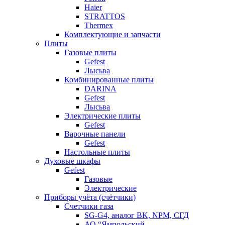
Haier
STRATTOS
Thermex
Комплектующие и запчасти
Плиты
Газовые плиты
Gefest
Лысьва
Комбинированные плиты
DARINA
Gefest
Лысьва
Электрические плиты
Gefest
Варочные панели
Gefest
Настольные плиты
Духовые шкафы
Gefest
Газовые
Электрические
Приборы учёта (счётчики)
Счетчики газа
SG-G4, аналог BK, NPM, СГД
АО “Ямпольский