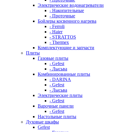
Электрические водонагреватели
- Накопительные
- Проточные
Бойлеры косвенного нагрева
- Ferroli
- Haier
- STRATTOS
- Thermex
Комплектующие и запчасти
Плиты
Газовые плиты
- Gefest
- Лысьва
Комбинированные плиты
- DARINA
- Gefest
- Лысьва
Электрические плиты
- Gefest
Варочные панели
- Gefest
Настольные плиты
Духовые шкафы
Gefest