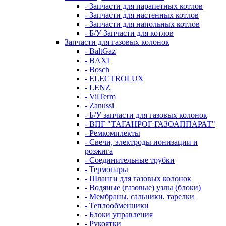
- Запчасти для парапетных котлов
- Запчасти для настенных котлов
- Запчасти для напольных котлов
- Б/У Запчасти для котлов
Запчасти для газовых колонок
- BaltGaz
- BAXI
- Bosch
- ELECTROLUX
- LENZ
- VilTerm
- Zanussi
- Б/У запчасти для газовых колонок
- ВПГ "ТАГАНРОГ ГАЗОАППАРАТ"
- Ремкомплекты
- Свечи, электроды ионизации и
розжига
- Соединительные трубки
- Термопары
- Шланги для газовых колонок
- Водяные (газовые) узлы (блоки)
- Мембраны, сальники, тарелки
- Теплообменники
- Блоки управления
- Рукоятки