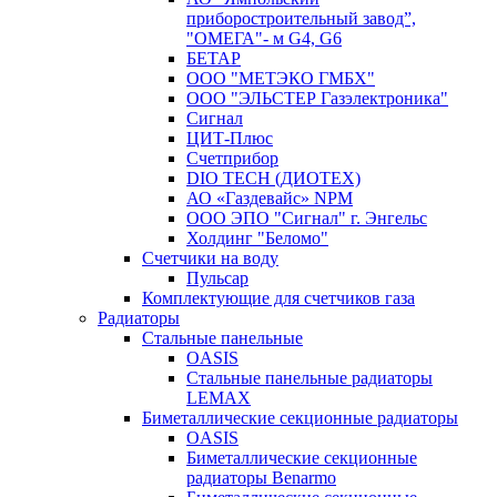
приборостроительный завод”,
"ОМЕГА"- м G4, G6
БЕТАР
ООО "МЕТЭКО ГМБХ"
ООО "ЭЛЬСТЕР Газэлектроника"
Сигнал
ЦИТ-Плюс
Счетприбор
DIO TECH (ДИОТЕХ)
АО «Газдевайс» NPM
ООО ЭПО "Сигнал" г. Энгельс
Холдинг "Беломо"
Счетчики на воду
Пульсар
Комплектующие для счетчиков газа
Радиаторы
Стальные панельные
OASIS
Стальные панельные радиаторы
LEMAX
Биметаллические секционные радиаторы
OASIS
Биметаллические секционные
радиаторы Benarmo