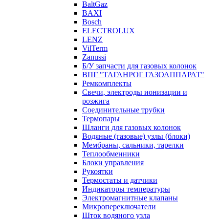
BaltGaz
BAXI
Bosch
ELECTROLUX
LENZ
VilTerm
Zanussi
Б/У запчасти для газовых колонок
ВПГ "ТАГАНРОГ ГАЗОАППАРАТ"
Ремкомплекты
Свечи, электроды ионизации и
розжига
Соединительные трубки
Термопары
Шланги для газовых колонок
Водяные (газовые) узлы (блоки)
Мембраны, сальники, тарелки
Теплообменники
Блоки управления
Рукоятки
Термостаты и датчики
Индикаторы температуры
Электромагнитные клапаны
Микропереключатели
Шток водяного узла