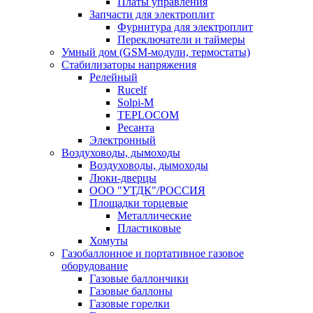
Платы управления
Запчасти для электроплит
Фурнитура для электроплит
Переключатели и таймеры
Умный дом (GSM-модули, термостаты)
Cтабилизаторы напряжения
Релейный
Rucelf
Solpi-M
TEPLOCOM
Ресанта
Электронный
Воздуховоды, дымоходы
Воздуховоды, дымоходы
Люки-дверцы
ООО "УТДК"/РОССИЯ
Площадки торцевые
Металлические
Пластиковые
Хомуты
Газобаллонное и портативное газовое
оборудование
Газовые баллончики
Газовые баллоны
Газовые горелки