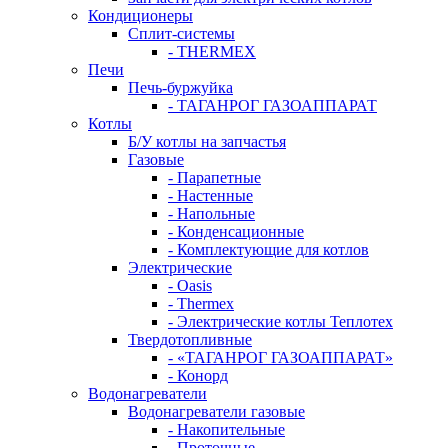
Кондиционеры
Сплит-системы
- THERMEX
Печи
Печь-буржуйка
- ТАГАНРОГ ГАЗОАППАРАТ
Котлы
Б/У котлы на запчастья
Газовые
- Парапетные
- Настенные
- Напольные
- Конденсационные
- Комплектующие для котлов
Электрические
- Oasis
- Thermex
- Электрические котлы Теплотех
Твердотопливные
- «ТАГАНРОГ ГАЗОАППАРАТ»
- Конорд
Водонагреватели
Водонагреватели газовые
- Накопительные
- Проточные