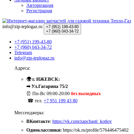
Авторизация
Регистрация
info@zip-teplogaz.ru
+7 (951)
199-43-80
+7 (960)
043-34-72
+7 (951) 199-43-80
+7 (960) 043-34-72
Telegram
info@zip-teplogaz.ru
Адреса:
🌍 г. ИЖЕВСК:
➡ Ул.Гагарина 75/2
⏰ Пн-Вс
09:00-20:00
без выходных
☎ тел.
+7 951 199 43 80
Мессенджеры:
ВКонтакте
:
https://vk.com/zapchasti_kotlov
Одноклассники:
https://ok.ru/profile/576446475402