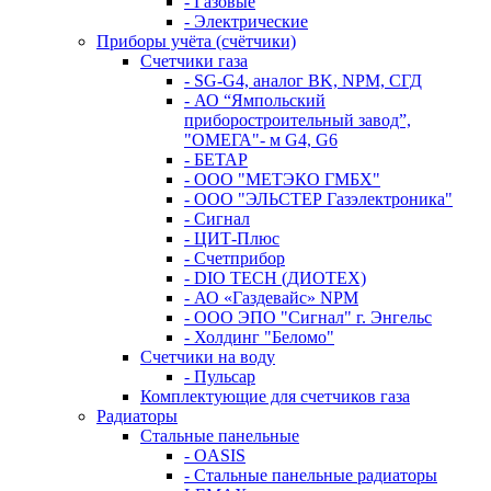
- Газовые
- Электрические
Приборы учёта (счётчики)
Счетчики газа
- SG-G4, аналог BK, NPM, СГД
- АО “Ямпольский
приборостроительный завод”,
"ОМЕГА"- м G4, G6
- БЕТАР
- ООО "МЕТЭКО ГМБХ"
- ООО "ЭЛЬСТЕР Газэлектроника"
- Сигнал
- ЦИТ-Плюс
- Счетприбор
- DIO TECH (ДИОТЕХ)
- АО «Газдевайс» NPM
- ООО ЭПО "Сигнал" г. Энгельс
- Холдинг "Беломо"
Счетчики на воду
- Пульсар
Комплектующие для счетчиков газа
Радиаторы
Стальные панельные
- OASIS
- Стальные панельные радиаторы