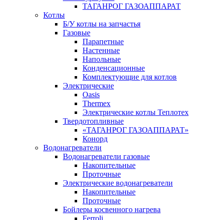
ТАГАНРОГ ГАЗОАППАРАТ
Котлы
Б/У котлы на запчастья
Газовые
Парапетные
Настенные
Напольные
Конденсационные
Комплектующие для котлов
Электрические
Oasis
Thermex
Электрические котлы Теплотех
Твердотопливные
«ТАГАНРОГ ГАЗОАППАРАТ»
Конорд
Водонагреватели
Водонагреватели газовые
Накопительные
Проточные
Электрические водонагреватели
Накопительные
Проточные
Бойлеры косвенного нагрева
Ferroli