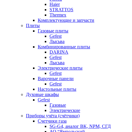
Haier
STRATTOS
Thermex
Комплектующие и запчасти
Плиты
Газовые плиты
Gefest
Лысьва
Комбинированные плиты
DARINA
Gefest
Лысьва
Электрические плиты
Gefest
Варочные панели
Gefest
Настольные плиты
Духовые шкафы
Gefest
Газовые
Электрические
Приборы учёта (счётчики)
Счетчики газа
SG-G4, аналог BK, NPM, СГД
АО “Ямпольский