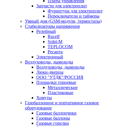
Платы управления
Запчасти для электроплит
Фурнитура для электроплит
Переключатели и таймеры
Умный дом (GSM-модули, термостаты)
Cтабилизаторы напряжения
Релейный
Rucelf
Solpi-M
TEPLOCOM
Ресанта
Электронный
Воздуховоды, дымоходы
Воздуховоды, дымоходы
Люки-дверцы
ООО "УТДК"/РОССИЯ
Площадки торцевые
Металлические
Пластиковые
Хомуты
Газобаллонное и портативное газовое
оборудование
Газовые баллончики
Газовые баллоны
Газовые горелки