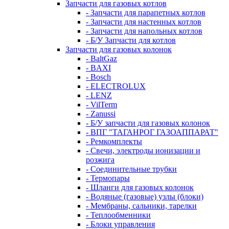
Запчасти для газовых котлов
- Запчасти для парапетных котлов
- Запчасти для настенных котлов
- Запчасти для напольных котлов
- Б/У Запчасти для котлов
Запчасти для газовых колонок
- BaltGaz
- BAXI
- Bosch
- ELECTROLUX
- LENZ
- VilTerm
- Zanussi
- Б/У запчасти для газовых колонок
- ВПГ "ТАГАНРОГ ГАЗОАППАРАТ"
- Ремкомплекты
- Свечи, электроды ионизации и
розжига
- Соединительные трубки
- Термопары
- Шланги для газовых колонок
- Водяные (газовые) узлы (блоки)
- Мембраны, сальники, тарелки
- Теплообменники
- Блоки управления