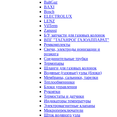
BaltGaz
BAXI
Bosch
ELECTROLUX
LENZ
VilTerm
Zanussi
Б/У запчасти для газовых колонок
ВПГ "ТАГАНРОГ ГАЗОАППАРАТ"
Ремкомплекты
Свечи, электроды ионизации и
розжига
Соединительные трубки
Термопары
Шланги для газовых колонок
Водяные (газовые) узлы (блоки)
Мембраны, сальники, тарелки
Теплообменники
Блоки управления
Рукоятки
Термостаты и датчики
Индикаторы температуры
Электромагнитные клапаны
Микропереключатели
Шток водяного узла