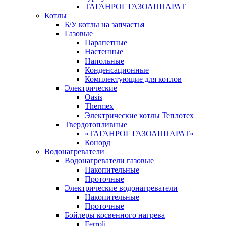
ТАГАНРОГ ГАЗОАППАРАТ
Котлы
Б/У котлы на запчастья
Газовые
Парапетные
Настенные
Напольные
Конденсационные
Комплектующие для котлов
Электрические
Oasis
Thermex
Электрические котлы Теплотех
Твердотопливные
«ТАГАНРОГ ГАЗОАППАРАТ»
Конорд
Водонагреватели
Водонагреватели газовые
Накопительные
Проточные
Электрические водонагреватели
Накопительные
Проточные
Бойлеры косвенного нагрева
Ferroli