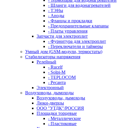
- Термопары для водонагревателей
- Шланги для водонагревателей
- ТЭНы
- Аноды
- Фланцы и прокладки
- Предохранительные клапаны
- Платы управления
Запчасти для электроплит
- Фурнитура для электроплит
- Переключатели и таймеры
Умный дом (GSM-модули, термостаты)
Cтабилизаторы напряжения
Релейный
- Rucelf
- Solpi-M
- TEPLOCOM
- Ресанта
Электронный
Воздуховоды, дымоходы
Воздуховоды, дымоходы
Люки-дверцы
ООО "УТДК"/РОССИЯ
Площадки торцевые
- Металлические
- Пластиковые