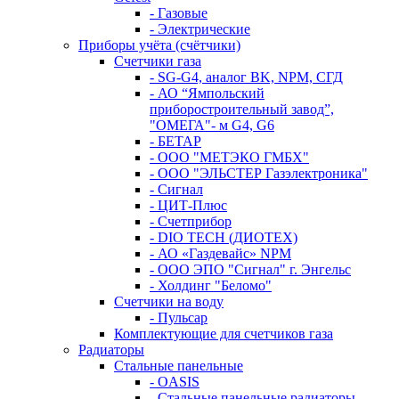
- Газовые
- Электрические
Приборы учёта (счётчики)
Счетчики газа
- SG-G4, аналог BK, NPM, СГД
- АО “Ямпольский
приборостроительный завод”,
"ОМЕГА"- м G4, G6
- БЕТАР
- ООО "МЕТЭКО ГМБХ"
- ООО "ЭЛЬСТЕР Газэлектроника"
- Сигнал
- ЦИТ-Плюс
- Счетприбор
- DIO TECH (ДИОТЕХ)
- АО «Газдевайс» NPM
- ООО ЭПО "Сигнал" г. Энгельс
- Холдинг "Беломо"
Счетчики на воду
- Пульсар
Комплектующие для счетчиков газа
Радиаторы
Стальные панельные
- OASIS
- Стальные панельные радиаторы