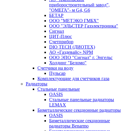
приборостроительный завод”,
"ОМЕГА"- м G4, G6
БЕТАР
ООО "МЕТЭКО ГМБХ"
ООО "ЭЛЬСТЕР Газэлектроника"
Сигнал
ЦИТ-Плюс
Счетприбор
DIO TECH (ДИОТЕХ)
АО «Газдевайс» NPM
ООО ЭПО "Сигнал" г. Энгельс
Холдинг "Беломо"
Счетчики на воду
Пульсар
Комплектующие для счетчиков газа
Радиаторы
Стальные панельные
OASIS
Стальные панельные радиаторы
LEMAX
Биметаллические секционные радиаторы
OASIS
Биметаллические секционные
радиаторы Benarmo