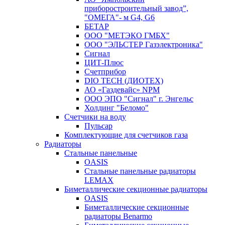
приборостроительный завод”,
"ОМЕГА"- м G4, G6
БЕТАР
ООО "МЕТЭКО ГМБХ"
ООО "ЭЛЬСТЕР Газэлектроника"
Сигнал
ЦИТ-Плюс
Счетприбор
DIO TECH (ДИОТЕХ)
АО «Газдевайс» NPM
ООО ЭПО "Сигнал" г. Энгельс
Холдинг "Беломо"
Счетчики на воду
Пульсар
Комплектующие для счетчиков газа
Радиаторы
Стальные панельные
OASIS
Стальные панельные радиаторы
LEMAX
Биметаллические секционные радиаторы
OASIS
Биметаллические секционные
радиаторы Benarmo