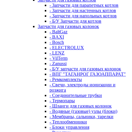
- Запчасти для парапетных котлов
- Запчасти для настенных котлов
- Запчасти для напольных котлов
- Б/У Запчасти для котлов
Запчасти для газовых колонок
- BaltGaz
- BAXI
- Bosch
- ELECTROLUX
- LENZ
- VilTerm
- Zanussi
- Б/У запчасти для газовых колонок
- ВПГ "ТАГАНРОГ ГАЗОАППАРАТ"
- Ремкомплекты
- Свечи, электроды ионизации и
розжига
- Соединительные трубки
- Термопары
- Шланги для газовых колонок
- Водяные (газовые) узлы (блоки)
- Мембраны, сальники, тарелки
- Теплообменники
- Блоки управления