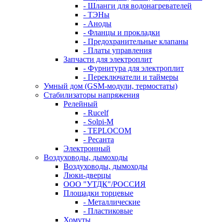
- Шланги для водонагревателей
- ТЭНы
- Аноды
- Фланцы и прокладки
- Предохранительные клапаны
- Платы управления
Запчасти для электроплит
- Фурнитура для электроплит
- Переключатели и таймеры
Умный дом (GSM-модули, термостаты)
Cтабилизаторы напряжения
Релейный
- Rucelf
- Solpi-M
- TEPLOCOM
- Ресанта
Электронный
Воздуховоды, дымоходы
Воздуховоды, дымоходы
Люки-дверцы
ООО "УТДК"/РОССИЯ
Площадки торцевые
- Металлические
- Пластиковые
Хомуты