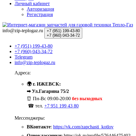
Личный кабинет
Авторизация
Регистрация
info@zip-teplogaz.ru
+7 (951)
199-43-80
+7 (960)
043-34-72
+7 (951) 199-43-80
+7 (960) 043-34-72
Telegram
info@zip-teplogaz.ru
Адреса:
🌍 г. ИЖЕВСК:
➡ Ул.Гагарина 75/2
⏰ Пн-Вс
09:00-20:00
без выходных
☎ тел.
+7 951 199 43 80
Мессенджеры:
ВКонтакте
:
https://vk.com/zapchasti_kotlov
Одноклассники:
https://ok.ru/profile/576446475402