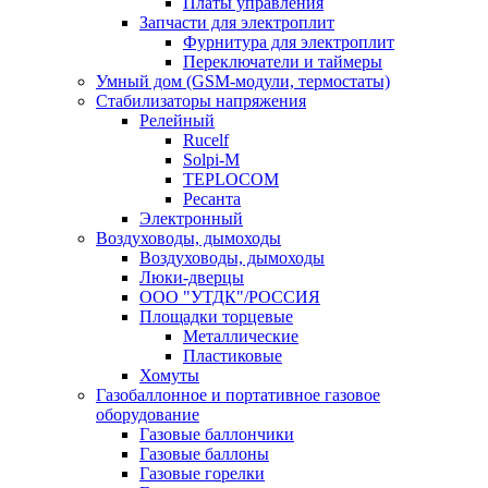
Платы управления
Запчасти для электроплит
Фурнитура для электроплит
Переключатели и таймеры
Умный дом (GSM-модули, термостаты)
Cтабилизаторы напряжения
Релейный
Rucelf
Solpi-M
TEPLOCOM
Ресанта
Электронный
Воздуховоды, дымоходы
Воздуховоды, дымоходы
Люки-дверцы
ООО "УТДК"/РОССИЯ
Площадки торцевые
Металлические
Пластиковые
Хомуты
Газобаллонное и портативное газовое
оборудование
Газовые баллончики
Газовые баллоны
Газовые горелки