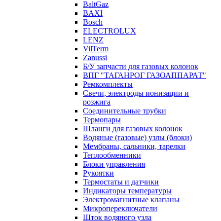
BaltGaz
BAXI
Bosch
ELECTROLUX
LENZ
VilTerm
Zanussi
Б/У запчасти для газовых колонок
ВПГ "ТАГАНРОГ ГАЗОАППАРАТ"
Ремкомплекты
Свечи, электроды ионизации и
розжига
Соединительные трубки
Термопары
Шланги для газовых колонок
Водяные (газовые) узлы (блоки)
Мембраны, сальники, тарелки
Теплообменники
Блоки управления
Рукоятки
Термостаты и датчики
Индикаторы температуры
Электромагнитные клапаны
Микропереключатели
Шток водяного узла