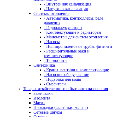
- Внутренняя канализация
- Наружная канализация
Системы отопления
- Автоматика, контроллеры, реле
давления
- Гидроаккумуляторы
- Комплектующие к радиаторам
- Манометры для систем отопления
- Насосы
- Полипропиленовые трубы, фитинги
- Расширительные баки и
комплектующие
- Термостаты
Сантехника
- Краны, вентили и комплектующие
- Насосное оборудование
- Подводка для воды
- Смесители
Товары хозяйственного и бытового назначения
Зажигалки
Изолента
Масла
Прокладки (сальники, кольца)
Сетевые шнуры
Смазки