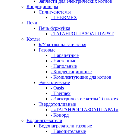
Запчасти для электрических котлов
Кондиционеры
Сплит-системы
- THERMEX
Печи
Печь-буржуйка
- ТАГАНРОГ ГАЗОАППАРАТ
Котлы
Б/У котлы на запчастья
Газовые
- Парапетные
- Настенные
- Напольные
- Конденсационные
- Комплектующие для котлов
Электрические
- Oasis
- Thermex
- Электрические котлы Теплотех
Твердотопливные
- «ТАГАНРОГ ГАЗОАППАРАТ»
- Конорд
Водонагреватели
Водонагреватели газовые
- Накопительные