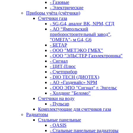
- Газовые
- Электрические
Приборы учёта (счётчики)
Счетчики газа
- SG-G4, аналог BK, NPM, СГД
- АО “Ямпольский
приборостроительный завод”,
"ОМЕГА"- м G4, G6
- БЕТАР
- ООО "МЕТЭКО ГМБХ"
- ООО "ЭЛЬСТЕР Газэлектроника"
- Сигнал
- ЦИТ-Плюс
- Счетприбор
- DIO TECH (ДИОТЕХ)
- АО «Газдевайс» NPM
- ООО ЭПО "Сигнал" г. Энгельс
- Холдинг "Беломо"
Счетчики на воду
- Пульсар
Комплектующие для счетчиков газа
Радиаторы
Стальные панельные
- OASIS
- Стальные панельные радиаторы