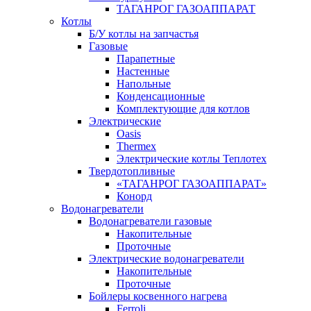
ТАГАНРОГ ГАЗОАППАРАТ
Котлы
Б/У котлы на запчастья
Газовые
Парапетные
Настенные
Напольные
Конденсационные
Комплектующие для котлов
Электрические
Oasis
Thermex
Электрические котлы Теплотех
Твердотопливные
«ТАГАНРОГ ГАЗОАППАРАТ»
Конорд
Водонагреватели
Водонагреватели газовые
Накопительные
Проточные
Электрические водонагреватели
Накопительные
Проточные
Бойлеры косвенного нагрева
Ferroli