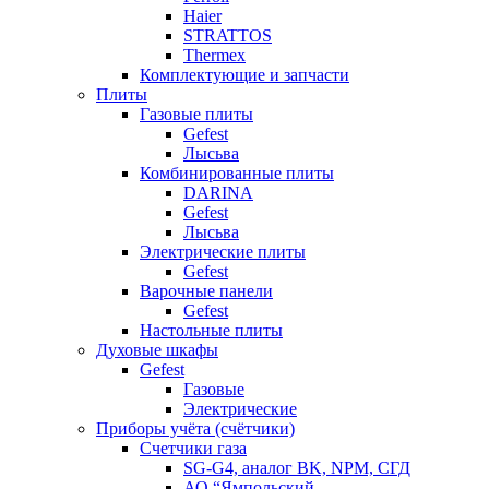
Haier
STRATTOS
Thermex
Комплектующие и запчасти
Плиты
Газовые плиты
Gefest
Лысьва
Комбинированные плиты
DARINA
Gefest
Лысьва
Электрические плиты
Gefest
Варочные панели
Gefest
Настольные плиты
Духовые шкафы
Gefest
Газовые
Электрические
Приборы учёта (счётчики)
Счетчики газа
SG-G4, аналог BK, NPM, СГД
АО “Ямпольский