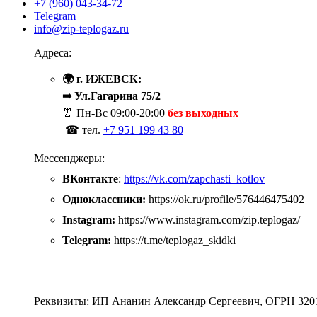
+7 (960) 043-34-72
Telegram
info@zip-teplogaz.ru
Адреса:
🌍 г. ИЖЕВСК:
➡ Ул.Гагарина 75/2
⏰ Пн-Вс
09:00-20:00
без выходных
☎ тел.
+7 951 199 43 80
Мессенджеры:
ВКонтакте
:
https://vk.com/zapchasti_kotlov
Одноклассники:
https://ok.ru/profile/576446475402
Instagram:
https://www.instagram.com/zip.teplogaz/
Telegram:
https://t.me/teplogaz_skidki
Реквизиты: ИП Ананин Александр Сергеевич, ОГРН 320